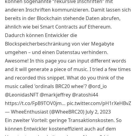
können sogenannte “rekursive Inschriften” mit
anderen
Inschriften
kommunizieren. Damit lassen sich
bereits in der Blockchain stehende Daten abrufen,
ähnlich wie bei Smart Contracts auf Ethereum.
Dadurch können Entwickler die
Blockspeicherbeschränkung von vier Megabyte
umgehen – und einen Datenstau verhindern.
Awesome! In this page you can input different words
and it will generate a piece of music. I tried a few times
and recorded this snippet. What do you think of the
music called 'ordinals BRC20 whee'?
@ord_io
@LeonidasNFT
@markjeffrey
@ratoshi44
https://t.co/FpB9TOV0jm
…
pic.twitter.com/pH1rXeHBvZ
— WheeEnthusiast (@WheeBRC20)
July 2, 2023
Ein zweiter Vorteil: geringe Transaktionskosten. So
können Entwickler kosteneffizient auch auf dem