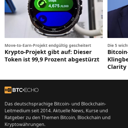
Die 5 wic
Move-to-Earn-Projekt endgültig gescheitert
Bitcoin
Krypto-Projekt gibt auf: Dieser
Klingbe
Token ist 99,9 Prozent abgestürzt
Clarity
Footer
Zur Startseite
Das deutschsprachige Bitcoin- und Blockchain-
Leitmedium seit 2014. Aktuelle News, Kurse und
Ratgeber zu den Themen Bitcoin, Blockchain und
Kryptowährungen.