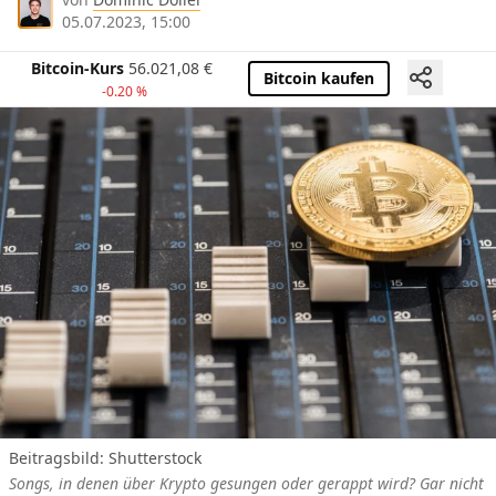
05.07.2023, 15:00
Bitcoin-Kurs
56.021,08
€
Bitcoin kaufen
-0.20 %
Beitragsbild: Shutterstock
Songs, in denen über Krypto gesungen oder gerappt wird? Gar nicht