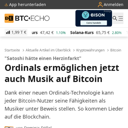
App herunterladen
Anmelden
BTC-ECHO
1,99 T
€
urs
47,42
€
Solana-Kurs
65,75
€
TRON-Kurs
0,28
1.10%
2.80%
Startseite
Aktuelle Artikel im Überblick
Kryptowährungen
Bitcoin
"Satoshi hätte einen Herzinfarkt"
Ordinals ermöglichen jetzt
auch Musik auf Bitcoin
Dank einer neuen Ordinals-Technologie kann
jeder Bitcoin-Nutzer seine Fähigkeiten als
Musiker unter Beweis stellen. So kommen Lieder
auf die Blockchain.
von
Dominic Döllel