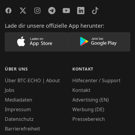
Facebook
Twitter
Instagram
Telegram
YouTube
LinkedIn
TikTok
Lade dir unsere offizielle App herunter:
Lade unsere App im AppStore herunter
Lade unsere App
ÜBER UNS
KONTAKT
Über BTC-ECHO | About
Hilfecenter / Support
Jobs
Kontakt
Mediadaten
Advertising (EN)
Impressum
Werbung (DE)
Datenschutz
Pressebereich
Barrierefreiheit