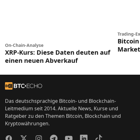
Trading-Ex
Bitcoin
On-Chain-Analyse
Market
XRP-Kurs: Diese Daten deuten auf
einen neuen Abverkauf
Footer
Zur Startseite
Das deutschsprachige Bitcoin- und Blockchain-
Leitmedium seit 2014. Aktuelle News, Kurse und
Ratgeber zu den Themen Bitcoin, Blockchain und
Kryptowährungen.
Facebook
Twitter
Instagram
Telegram
YouTube
LinkedIn
TikTok