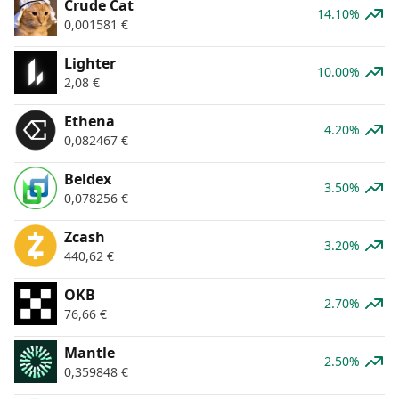
Crude Cat
14.10%
0,001581
€
Lighter
10.00%
2,08
€
Ethena
4.20%
0,082467
€
Beldex
3.50%
0,078256
€
Zcash
3.20%
440,62
€
OKB
2.70%
76,66
€
Mantle
2.50%
0,359848
€