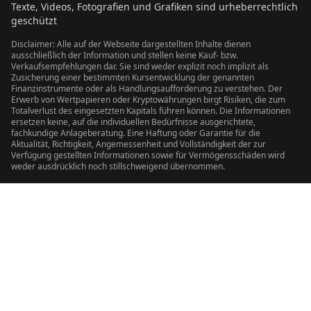
Texte, Videos, Fotografien und Grafiken sind urheberrechtlich
geschützt
Disclaimer: Alle auf der Webseite dargestellten Inhalte dienen
ausschließlich der Information und stellen keine Kauf- bzw.
Verkaufsempfehlungen dar. Sie sind weder explizit noch implizit als
Zusicherung einer bestimmten Kursentwicklung der genannten
Finanzinstrumente oder als Handlungsaufforderung zu verstehen. Der
Erwerb von Wertpapieren oder Kryptowährungen birgt Risiken, die zum
Totalverlust des eingesetzten Kapitals führen können. Die Informationen
ersetzen keine, auf die individuellen Bedürfnisse ausgerichtete,
fachkundige Anlageberatung. Eine Haftung oder Garantie für die
Aktualität, Richtigkeit, Angemessenheit und Vollständigkeit der zur
Verfügung gestellten Informationen sowie für Vermögensschäden wird
weder ausdrücklich noch stillschweigend übernommen.