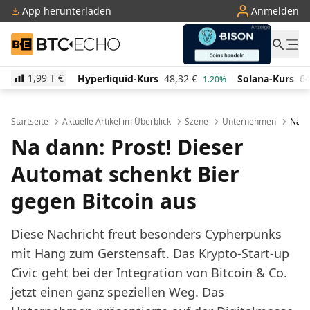
App herunterladen
Anmelden
BTC-ECHO
1,99 T
€
Hyperliquid-Kurs
48,32
€
Solana-Kurs
64,03
€
TR
1.20%
0.70%
Startseite
Aktuelle Artikel im Überblick
Szene
Unternehmen
Na da
Na dann: Prost! Dieser
Automat schenkt Bier
gegen Bitcoin aus
Diese Nachricht freut besonders Cypherpunks
mit Hang zum Gerstensaft. Das Krypto-Start-up
Civic geht bei der Integration von Bitcoin & Co.
jetzt einen ganz speziellen Weg. Das