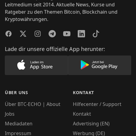
Leitmedium seit 2014. Aktuelle News, Kurse und
Ratgeber zu den Themen Bitcoin, Blockchain und
Kryptowährungen.
Facebook
Twitter
Instagram
Telegram
YouTube
LinkedIn
TikTok
Lade dir unsere offizielle App herunter:
Lade unsere App im AppStore herunter
Lade unsere App
ÜBER UNS
KONTAKT
Über BTC-ECHO | About
Hilfecenter / Support
Jobs
Kontakt
Mediadaten
Advertising (EN)
Impressum
Werbung (DE)