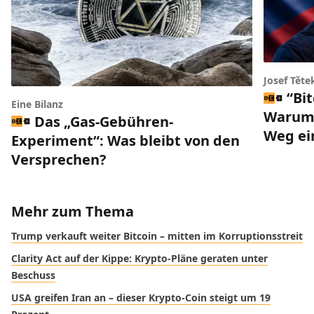
Josef Těte
“Bi
Eine Bilanz
Warum 
Das „Gas-Gebühren-
Weg ei
Experiment“: Was bleibt von den
Versprechen?
Mehr zum Thema
Trump verkauft weiter Bitcoin – mitten im Korruptionsstreit
Clarity Act auf der Kippe: Krypto-Pläne geraten unter
Beschuss
USA greifen Iran an – dieser Krypto-Coin steigt um 19