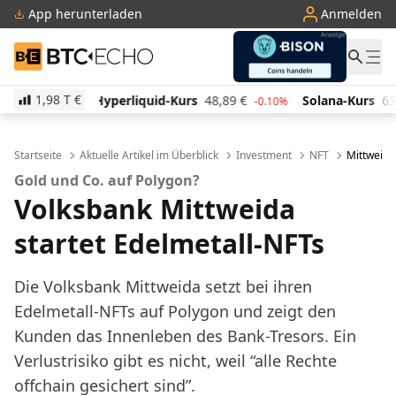
App herunterladen
Anmelden
BTC-ECHO
1,98 T
€
iquid-Kurs
48,89
€
Solana-Kurs
63,71
€
TRON-Ku
-0.10%
-0.90%
Startseite
Aktuelle Artikel im Überblick
Investment
NFT
Mittweida
Gold und Co. auf Polygon?
Volksbank Mittweida
startet Edelmetall-NFTs
Die Volksbank Mittweida setzt bei ihren
Edelmetall-NFTs auf Polygon und zeigt den
Kunden das Innenleben des Bank-Tresors. Ein
Verlustrisiko gibt es nicht, weil “alle Rechte
offchain gesichert sind”.