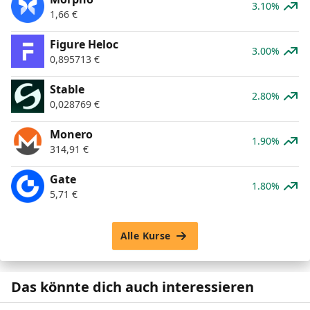
3.10%
1,66
€
Figure Heloc
3.00%
0,895713
€
​​Stable
2.80%
0,028769
€
Monero
1.90%
314,91
€
Gate
1.80%
5,71
€
Alle Kurse
Das könnte dich auch interessieren