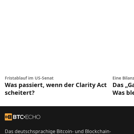
Fristablauf im US-Senat
Eine Bilan
Was passiert, wenn der Clarity Act
Das „G
scheitert?
Was bl
Footer
Zur Startseite
Das deutschsprachige Bitcoin- und Blockchain-