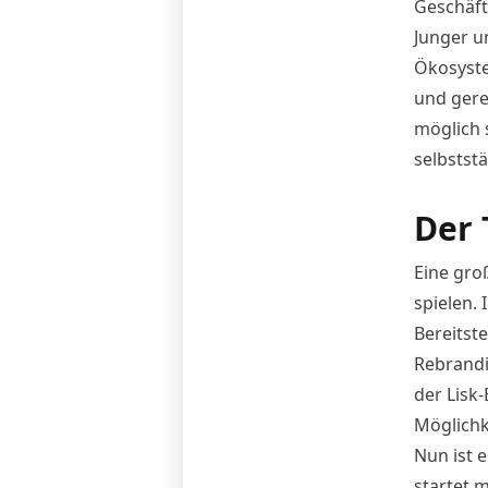
Geschäft
Junger u
Ökosyst
und gere
möglich 
selbstst
Der 
Eine gro
spielen. 
Bereitst
Rebrand
der Lisk
Möglichk
Nun ist e
startet 