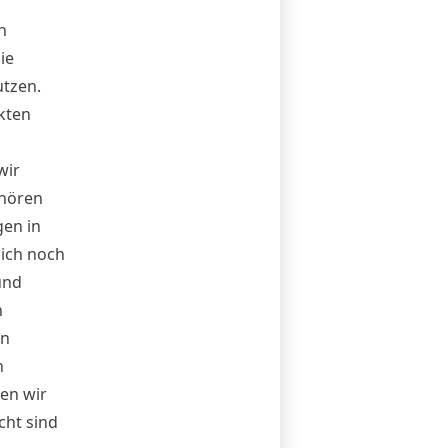
h
ie
utzen.
kten
wir
ehören
gen in
lich noch
und
n
en
n
en wir
cht sind