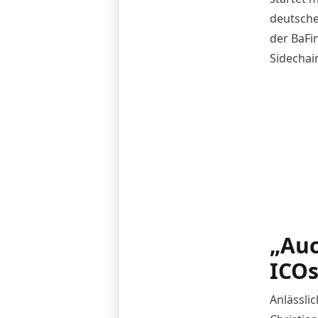
deutsche
der BaFi
Sidechain
„Auc
ICOs
Anlässli