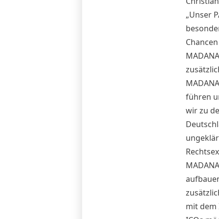
Christian
„Unser PA
besonder
Chancen 
MADANA i
zusätzli
MADANA i
führen u
wir zu d
Deutschl
ungeklär
Rechtsex
MADANA z
aufbauen
zusätzli
mit dem 