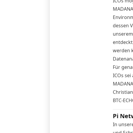
ICOs mög
MADANA w
Environm
dessen V
unserem 
entdeckt
werden k
Datenana
Für gena
ICOs sei
MADANA-
Christian
BTC-ECH
Pi Net
In unser
und Schri