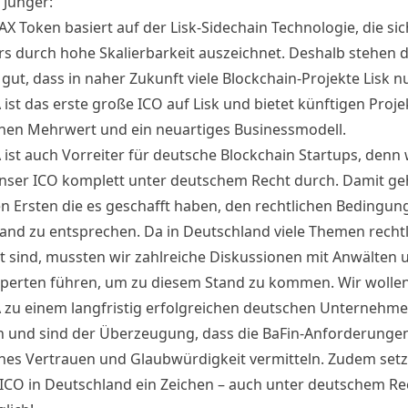
 Junger:
X Token basiert auf der Lisk-Sidechain Technologie, die sic
s durch hohe Skalierbarkeit auszeichnet. Deshalb stehen d
gut, dass in naher Zukunft viele Blockchain-Projekte Lisk n
st das erste große ICO auf Lisk und bietet künftigen Proje
chen Mehrwert und ein neuartiges Businessmodell.
st auch Vorreiter für deutsche Blockchain Startups, denn 
nser ICO komplett unter deutschem Recht durch. Damit g
en Ersten die es geschafft haben, den rechtlichen Bedingun
and zu entsprechen. Da in Deutschland viele Themen recht
t sind, mussten wir zahlreiche Diskussionen mit Anwälten 
perten führen, um zu diesem Stand zu kommen. Wir wolle
u einem langfristig erfolgreichen deutschen Unternehm
 und sind der Überzeugung, dass die BaFin-Anforderunge
ches Vertrauen und Glaubwürdigkeit vermitteln. Zudem setz
ICO in Deutschland ein Zeichen – auch unter deutschem Re