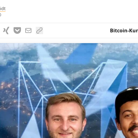
idt
0
Bitcoin-Kur