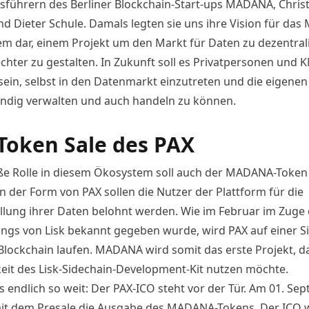
sführern des Berliner Blockchain-Start-ups MADANA, Christ
nd Dieter Schule. Damals
legten sie uns ihre Vision für da
em dar
, einem Projekt um den Markt für Daten zu dezentral
chter zu gestalten. In Zukunft soll es Privatpersonen und
sein, selbst in den Datenmarkt einzutreten und die eigene
ändig verwalten und auch handeln zu können.
Token Sale des PAX
ße Rolle in diesem Ökosystem soll auch der MADANA-Token
In der Form von PAX sollen die Nutzer der Plattform für die
ellung ihrer Daten belohnt werden. Wie im Februar im Zuge
ings
von Lisk
bekannt gegeben wurde
, wird PAX auf einer 
-Blockchain laufen. MADANA wird somit das erste Projekt, da
eit des Lisk-Sidechain-Development-Kit nutzen möchte.
s endlich so weit: Der PAX-ICO steht vor der Tür. Am 01. Se
mit dem Presale die Ausgabe des MADANA-Tokens. Der ICO 