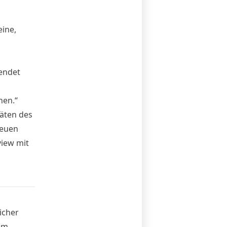
ine,
endet
nen.“
äten des
neuen
view
mit
icher
dem