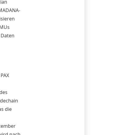
ian
s MADANA-
isieren
 KMUs
n Daten
 PAX
 des
Sidechain
s die
ptember
wird nach