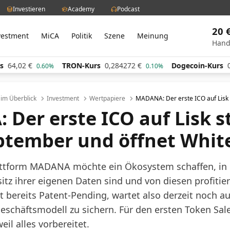
Investieren
Academy
Podcast
20 
vestment
MiCA
Politik
Szene
Meinung
Hand
TRON-Kurs
0,284272
€
Dogecoin-Kurs
0,060660
€
0.60%
0.10%
l im Überblick
Investment
Wertpapiere
MADANA: Der erste ICO auf Lisk s
Der erste ICO auf Lisk s
ptember und öffnet White
attform
MADANA
möchte ein Ökosystem schaffen, in
tz ihrer eigenen Daten sind und von diesen profitie
st bereits Patent-Pending, wartet also derzeit noch au
eschäftsmodell zu sichern. Für den ersten Token Sale
eil alles vorbereitet.