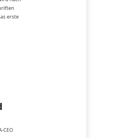
riften
as erste
d
NA-CEO