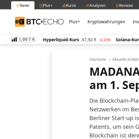
News
Plus+
Kurse
Analysen
Reviews
Plus+
Kryptowährungen
In
BTC-ECHO
1,99 T
€
€
Hyperliquid-Kurs
47,92
€
Solana-Kurs
64,02
€
-0.20%
-0.20%
Startseite
Aktuelle Artike
MADANA: 
am 1. Se
Die Blockchain-Pl
Netzwerken im Besi
Berliner Start-up i
Patents, um sein G
Blockchain ist derw