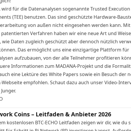
lich!
ird für die Datenanalysen sogenannte Trusted Execution
ents (TEE) benutzen. Das sind geschützte Hardware-Bauste
erarbeitung von außen nicht eingesehen werden kann. Mit
patentierten Verfahren haben wir eine neue Art und Weise
, wie Daten zugleich geschützt aber dennoch nützlich verw
önnen. Das ermöglicht uns eine einzigartige Plattform für
lysen aufzubauen, von der alle Teilnehmer profitieren kön
uere Informationen zum MADANA-Projekt und die Formalit
 auch eine Lektüre des
White Papers
sowie ein Besuch der 
Webseite
empfohlen. Schaut dazu auch unser
Video-Inter
 Junger.
O
work Coins – Leitfaden & Anbieter 2026
em kostenlosen BTC-ECHO Leitfaden zeigen wir dir, wie du s
tt für Schritt in Pi Network (PI) investieren kannst. Außer