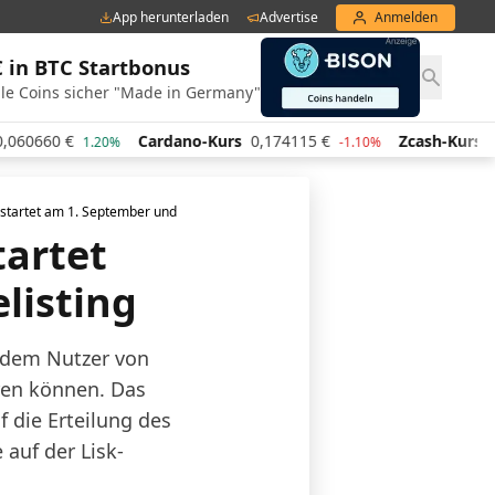
App herunterladen
Advertise
Anmelden
€ in BTC Startbonus
le Coins sicher "Made in Germany"
Cardano-Kurs
0,174115
€
Zcash-Kurs
445,41
€
1.20%
-1.10%
3.
tartet am 1. September und öffnet Whitelisting
tartet
listing
 dem Nutzer von
ren können. Das
f die Erteilung des
 auf der Lisk-