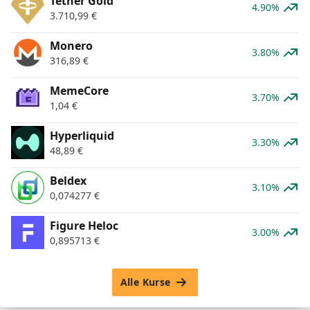
Tether Gold
4.90%
3.710,99
€
Monero
3.80%
316,89
€
MemeCore
3.70%
1,04
€
Hyperliquid
3.30%
48,89
€
Beldex
3.10%
0,074277
€
Figure Heloc
3.00%
0,895713
€
Alle Kurse