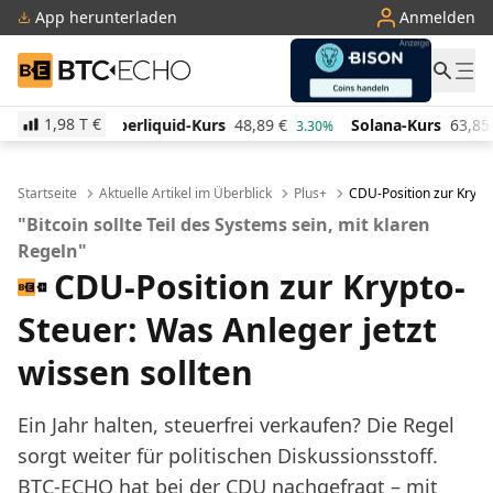
App herunterladen
Anmelden
BTC-ECHO
1,98 T
€
uid-Kurs
48,89
€
Solana-Kurs
63,85
€
TRON-Kurs
3.30%
0.50%
Startseite
Aktuelle Artikel im Überblick
Plus+
CDU-Position zur Krypto
"Bitcoin sollte Teil des Systems sein, mit klaren
Regeln"
CDU-Position zur Krypto-
Steuer: Was Anleger jetzt
wissen sollten
Ein Jahr halten, steuerfrei verkaufen? Die Regel
sorgt weiter für politischen Diskussionsstoff.
BTC-ECHO hat bei der CDU nachgefragt – mit