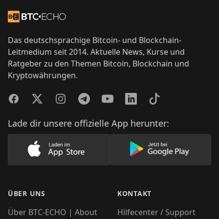
Footer
Zur Startseite
Das deutschsprachige Bitcoin- und Blockchain-
Leitmedium seit 2014. Aktuelle News, Kurse und
Ratgeber zu den Themen Bitcoin, Blockchain und
Kryptowährungen.
Facebook
Twitter
Instagram
Telegram
YouTube
LinkedIn
TikTok
Lade dir unsere offizielle App herunter:
Lade unsere App im AppStore herunter
Lade unsere App
ÜBER UNS
KONTAKT
Über BTC-ECHO | About
Hilfecenter / Support