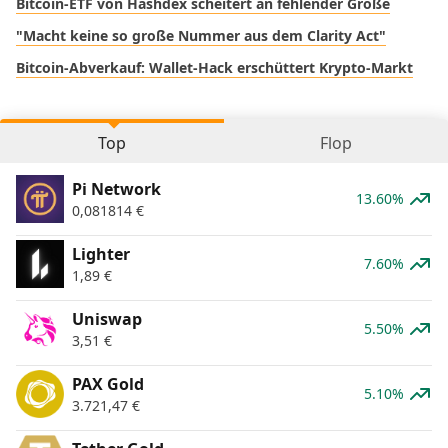
Bitcoin-ETF von Hashdex scheitert an fehlender Größe
"Macht keine so große Nummer aus dem Clarity Act"
Bitcoin-Abverkauf: Wallet-Hack erschüttert Krypto-Markt
Top
Flop
Pi Network
13.60%
0,081814
€
Lighter
7.60%
1,89
€
Uniswap
5.50%
3,51
€
PAX Gold
5.10%
3.721,47
€