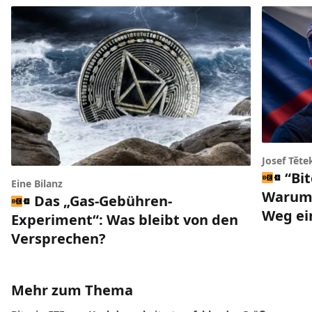
Josef Těte
“Bi
Eine Bilanz
Warum 
Das „Gas-Gebühren-
Weg ei
Experiment“: Was bleibt von den
Versprechen?
Mehr zum Thema