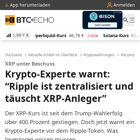
App herunterladen
Anmelden
BTC-ECHO
1,99 T
€
id-Kurs
46,78
€
Solana-Kurs
63,89
€
TRON-Kurs
-3.60%
1.40%
Startseite
Aktuelle Artikel im Überblick
Kryptowährungen
Altcoins
XRP unter Beschuss
Krypto-Experte warnt:
“Ripple ist zentralisiert und
täuscht XRP-Anleger”
Der XRP-Kurs ist seit dem Trump-Wahlerfolg
über 400 Prozent gestiegen. Doch jetzt warnt ein
Krypto-Experte vor dem Ripple-Token. Was
Investoren wissen müssen.