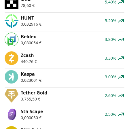
5.40%
78,60
€
HUNT
5.20%
0,032916
€
Beldex
3.80%
0,080054
€
Zcash
3.30%
440,76
€
Kaspa
3.00%
0,023001
€
Tether Gold
2.60%
3.755,50
€
5th Scape
2.50%
0,000030
€