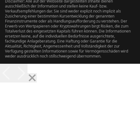
Disclaimer: Alle auf der Webseite dargestellten Inhalte dienen
ausschließlich der Information und stellen keine Kauf- bzw.
Verkaufsempfehlungen dar. Sie sind weder explizit noch implizit als
Zusicherung einer bestimmten Kursentwicklung der genannten
Finanzinstrumente oder als Handlungsaufforderung zu verstehen. Der
Erwerb von Wertpapieren oder Kryptowährungen birgt Risiken, die zum
Totalverlust des eingesetzten Kapitals führen können. Die Informationen
ersetzen keine, auf die individuellen Bedürfnisse ausgerichtete,
fachkundige Anlageberatung. Eine Haftung oder Garantie für die
Aktualität, Richtigkeit, Angemessenheit und Vollständigkeit der zur
Verfügung gestellten Informationen sowie für Vermögensschäden wird
weder ausdrücklich noch stillschweigend übernommen.