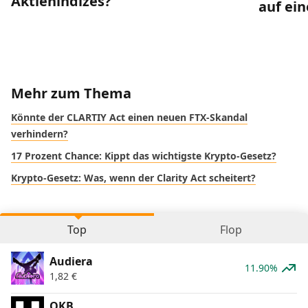
Aktienindizes?
auf ei
Mehr zum Thema
Könnte der CLARTIY Act einen neuen FTX-Skandal
verhindern?
17 Prozent Chance: Kippt das wichtigste Krypto-Gesetz?
Krypto-Gesetz: Was, wenn der Clarity Act scheitert?
Top
Flop
Audiera
11.90%
1,82
€
OKB