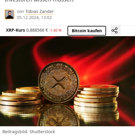
von
Tobias Zander
05.12.2024, 13:02
XRP-Kurs
0,888566
€
-1.40 %
Bitcoin kaufen
Beitragsbild: Shutterstock