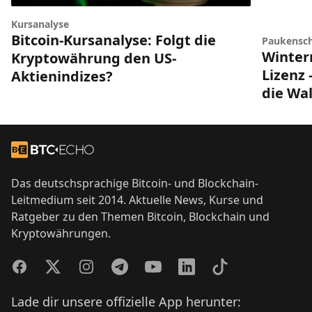
Kursanalyse
Bitcoin-Kursanalyse: Folgt die
Paukensch
Winter
Kryptowährung den US-
Lizenz 
Aktienindizes?
die Wal
Footer
Zur Startseite
Das deutschsprachige Bitcoin- und Blockchain-
Leitmedium seit 2014. Aktuelle News, Kurse und
Ratgeber zu den Themen Bitcoin, Blockchain und
Kryptowährungen.
Facebook
Twitter
Instagram
Telegram
YouTube
LinkedIn
TikTok
Lade dir unsere offizielle App herunter: