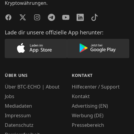
Kryptowährungen.
Facebook
Twitter
Instagram
Telegram
YouTube
LinkedIn
TikTok
Lade dir unsere offizielle App herunter:
Lade unsere App im AppStore herunter
Lade unsere App
ÜBER UNS
KONTAKT
Über BTC-ECHO | About
Hilfecenter / Support
Jobs
Kontakt
Mediadaten
Advertising (EN)
Impressum
Werbung (DE)
Datenschutz
Pressebereich