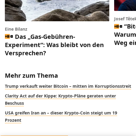
Josef Těte
“Bi
Eine Bilanz
Warum 
Das „Gas-Gebühren-
Weg ei
Experiment“: Was bleibt von den
Versprechen?
Mehr zum Thema
Trump verkauft weiter Bitcoin – mitten im Korruptionsstreit
Clarity Act auf der Kippe: Krypto-Pläne geraten unter
Beschuss
USA greifen Iran an – dieser Krypto-Coin steigt um 19
Prozent