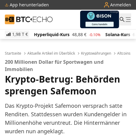
App herunterladen
Anmelden
BTC-ECHO
1,98 T
€
Hyperliquid-Kurs
48,88
€
Solana-Kurs
63,95
€
T
-0.10%
-0.90%
Startseite
Aktuelle Artikel im Überblick
Kryptowährungen
Altcoins
200 Millionen Dollar für Sportwagen und
Immobilien
Krypto-Betrug: Behörden
sprengen Safemoon
Das Krypto-Projekt Safemoon versprach satte
Renditen. Stattdessen wurden Kundengelder in
Millionenhöhe veruntreut. Die Hintermänner
wurden nun angeklagt.