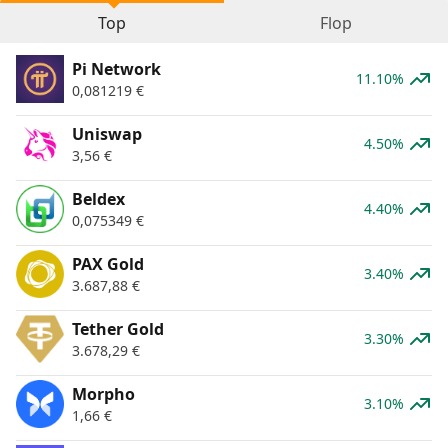
Top
Flop
Pi Network
11.10%
0,081219
€
Uniswap
4.50%
3,56
€
Beldex
4.40%
0,075349
€
PAX Gold
3.40%
3.687,88
€
Tether Gold
3.30%
3.678,29
€
Morpho
3.10%
1,66
€