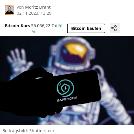
von
Moritz Draht
02.11.2023, 13:29
Bitcoin-Kurs
56.056,22
€
0.20
Bitcoin kaufen
%
Beitragsbild: Shutterstock