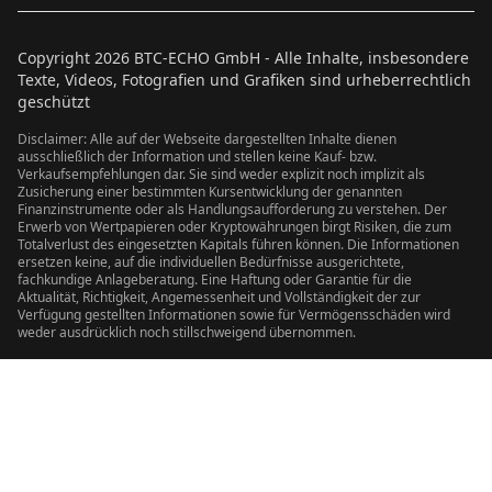
Copyright
2026
BTC-ECHO GmbH - Alle Inhalte, insbesondere
Texte, Videos, Fotografien und Grafiken sind urheberrechtlich
geschützt
Disclaimer: Alle auf der Webseite dargestellten Inhalte dienen
ausschließlich der Information und stellen keine Kauf- bzw.
Verkaufsempfehlungen dar. Sie sind weder explizit noch implizit als
Zusicherung einer bestimmten Kursentwicklung der genannten
Finanzinstrumente oder als Handlungsaufforderung zu verstehen. Der
Erwerb von Wertpapieren oder Kryptowährungen birgt Risiken, die zum
Totalverlust des eingesetzten Kapitals führen können. Die Informationen
ersetzen keine, auf die individuellen Bedürfnisse ausgerichtete,
fachkundige Anlageberatung. Eine Haftung oder Garantie für die
Aktualität, Richtigkeit, Angemessenheit und Vollständigkeit der zur
Verfügung gestellten Informationen sowie für Vermögensschäden wird
weder ausdrücklich noch stillschweigend übernommen.