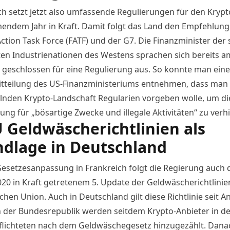
ch setzt jetzt also umfassende
Regulierungen
für den Krypt
ndem Jahr in Kraft. Damit folgt das Land den Empfehlung
Action Task Force (FATF) und der G7. Die Finanzminister der
ten Industrienationen des Westens sprachen sich bereits
a
geschlossen für eine Regulierung aus. So konnte man eine
tteilung des US-Finanzministeriums
entnehmen, dass man 
lnden Krypto-Landschaft Regularien vorgeben wolle, um di
ng für „bösartige Zwecke und illegale Aktivitäten“ zu verh
U Geldwäscherichtlinien als
dlage in Deutschland
Gesetzesanpassung in Frankreich folgt die Regierung auch 
020 in Kraft getretenem 5. Update der Geldwäscherichtlinie
hen Union. Auch in Deutschland gilt diese Richtlinie seit A
In der Bundesrepublik werden seitdem Krypto-Anbieter in de
flichteten nach dem Geldwäschegesetz hinzugezählt. Dana