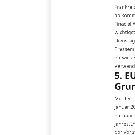
Frankrei
ab komme
Finacial 
wichtigs
Dienstag
Pressemi
entwicke
Verwendu
5. E
Grun
Mit der 
Januar 2
Europäisc
Jahres. 
der Verp