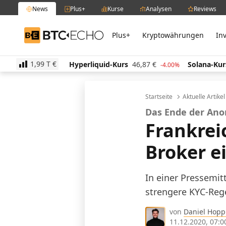
News
Plus+
Kurse
Analysen
Reviews
Plus+
Kryptowährungen
In
BTC-ECHO
1,99 T
€
€
Hyperliquid-Kurs
46,87
€
Solana-Kurs
63,56
€
-0.20%
-4.00%
Startseite
Aktuelle Artike
Das Ende der An
Frankrei
Broker e
In einer Pressemit
strengere KYC-Rege
von
Daniel Hop
11.12.2020, 07:0