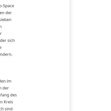
o-Space
en der
 sieben
m
r
der sich
e
indern.
den im
n der
nfang des
n Kreis
ch sind