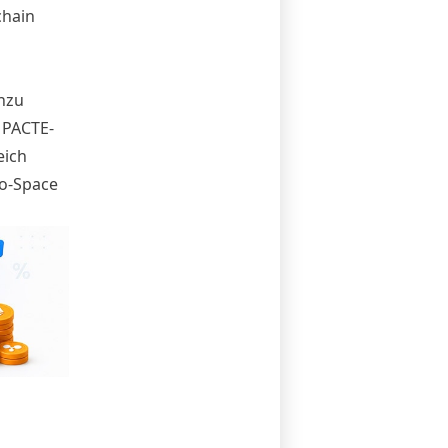
chain
inzu
 PACTE-
eich
to-Space