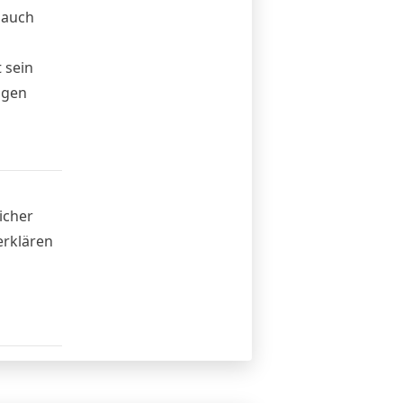
 auch
 sein
ngen
icher
erklären