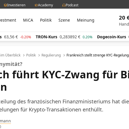
Investieren
Academy
Podcast
20 
vestment
MiCA
Politik
Szene
Meinung
Hand
TRON-Kurs
0,283892
€
Dogecoin-Kurs
0,060348
-0.20%
0.20%
l im Überblick
Politik
Regulierung
Frankreich stellt strenge KYC-Regelun
onymität?
ch führt KYC-Zwang für B
in
teilung des französischen Finanzministeriums hat di
lungen für Krypto-Transaktionen enthüllt.
pmann
0