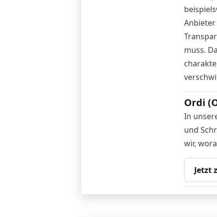
beispiel
Anbieter
Transpar
muss. Da
charakte
verschwi
Ordi (
In unser
und Schri
wir, wor
Jetzt