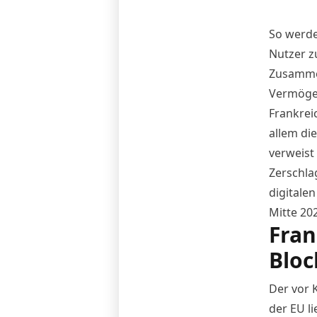
So werde
Nutzer z
Zusammen
Vermögen
Frankrei
allem di
verweist
Zerschla
digitale
Mitte 20
Fran
Bloc
Der vor 
der EU
li