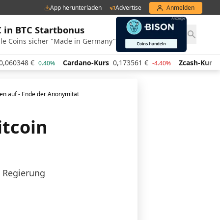
App herunterladen
Advertise
Anmelden
€ in BTC Startbonus
le Coins sicher "Made in Germany"
€
Cardano-Kurs
0,173561
€
Zcash-Kurs
442,31
€
0.40%
-4.40%
gen auf - Ende der Anonymität?
itcoin
e Regierung