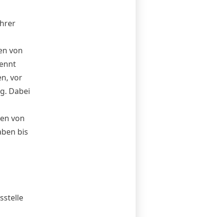
hrer
en von
ennt
n, vor
g. Dabei
nen von
aben bis
stelle