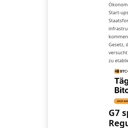
Ökonomie
Start-ups
Staatsfon
infrastr
kommen e
Gesetz, 
versucht
zu etabli
G7 s
Regu