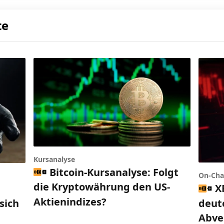
te
Kursanalyse
Bitcoin-Kursanalyse: Folgt
On-Cha
die Kryptowährung den US-
X
d
Aktienindizes?
deut
sich
Abve