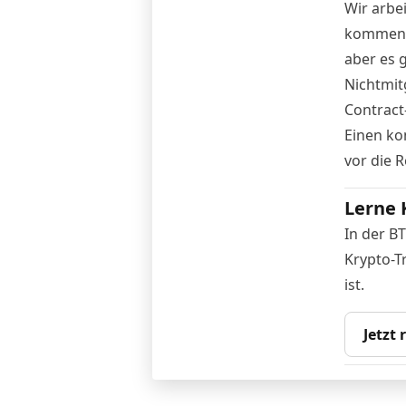
Wir arbe
kommen zu
aber es 
Nichtmitg
Contract
Einen ko
vor die 
Lerne 
In der B
Krypto-T
ist.
Jetzt