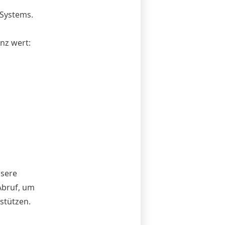
 Systems.
nz wert:
nsere
Abruf, um
stützen.