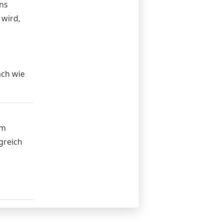
uns
 wird,
ach wie
im
greich