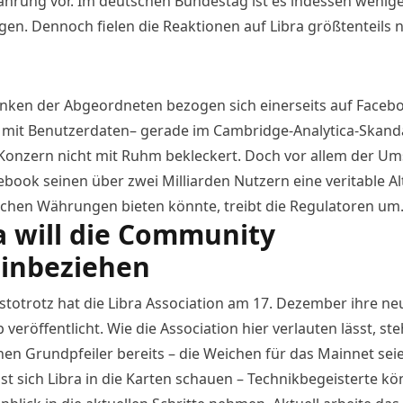
hrung vor. Im deutschen Bundestag ist es indessen weniger
en. Dennoch fielen die Reaktionen auf Libra
größtenteils 
nken der Abgeordneten bezogen sich einerseits auf Faceb
it Benutzerdaten– gerade im Cambridge-Analytica-Skand
 Konzern nicht mit Ruhm bekleckert
. Doch vor allem der Um
ebook seinen über zwei Milliarden Nutzern eine veritable Al
lichen Währungen bieten könnte, treibt die Regulatoren um
a will die Community
inbeziehen
stotrotz hat die Libra Association am 17. Dezember
ihre ne
veröffentlicht
. Wie die Association hier verlauten lässt, st
hen Grundpfeiler bereits – die Weichen für das Mainnet seie
sst sich Libra in die Karten schauen – Technikbegeisterte k