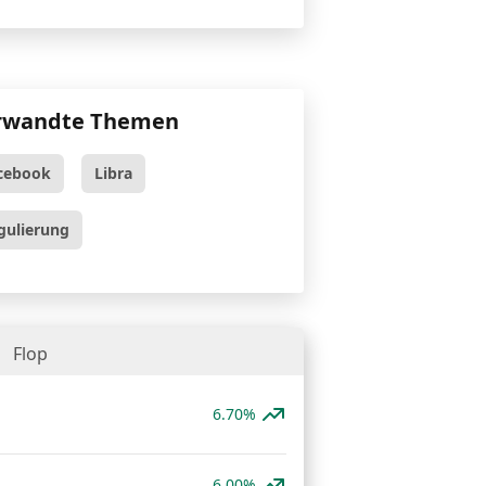
rwandte Themen
cebook
Libra
gulierung
Flop
6.70%
6.00%