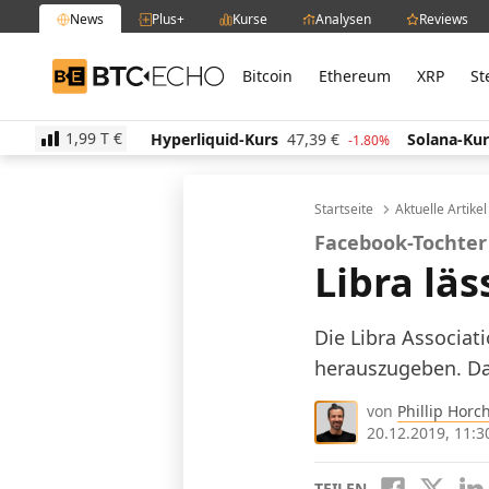
News
Plus+
Kurse
Analysen
Reviews
Bitcoin
Ethereum
XRP
St
BTC-ECHO
1,99 T
€
€
Hyperliquid-Kurs
47,39
€
Solana-Kurs
64,85
€
1.50%
-1.80%
2
Startseite
Aktuelle Artike
Facebook-Tochte
Libra läs
Die Libra Associat
herauszugeben. Da
von
Phillip Horc
20.12.2019, 11:3
TEILEN