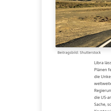
Beitragsbild: Shutterstock
Libra läs
Plänen f
die Unke
weltweit
Regierun
die US-a
Sache
, s