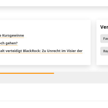
Ve
re Kursgewinne
Fa
noch gehen?
t verteidigt BlackRock: Zu Unrecht im Visier der
Re