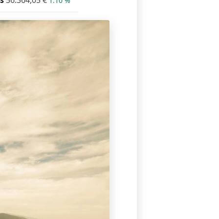
s
56.364,05
€
1.10 %