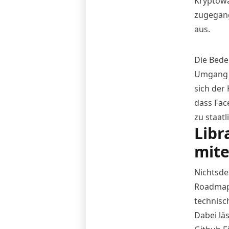
Kryptowä
zugegang
aus.
Die Bede
Umgang m
sich der
dass Fac
zu staat
Libr
mite
Nichtsde
Roadmap 
technisc
Dabei lä