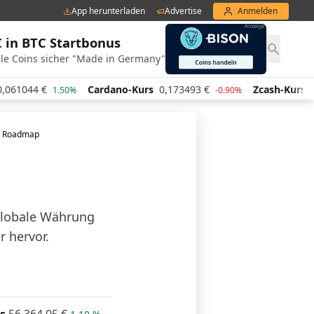
App herunterladen
Advertise
Anmelden
€ in BTC Startbonus
le Coins sicher "Made in Germany"
Cardano-Kurs
0,173493
€
Zcash-Kurs
439,40
€
1.50%
-0.90%
0.
ue Roadmap
 globale Währung
 hervor.