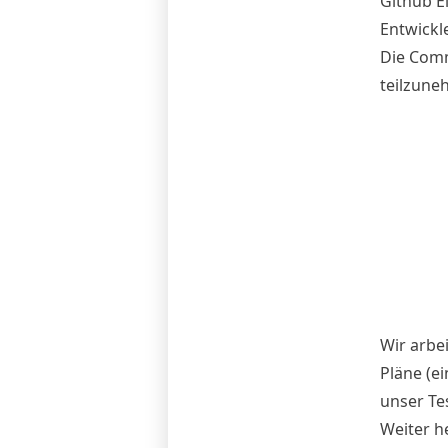
Github Ei
Entwickl
Die Comm
teilzune
Wir arbei
Pläne (e
unser Te
Weiter he