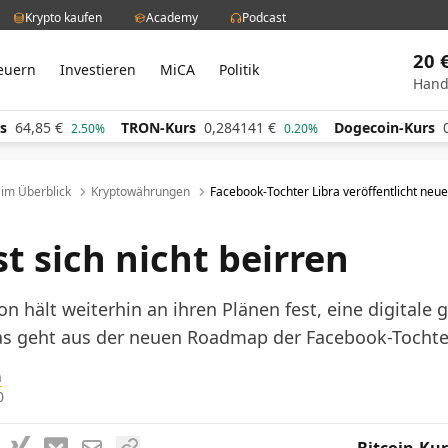
Krypto kaufen
Academy
Podcast
20 
euern
Investieren
MiCA
Politik
Hand
TRON-Kurs
0,284141
€
Dogecoin-Kurs
0,061044
€
.50%
0.20%
l im Überblick
Kryptowährungen
Facebook-Tochter Libra veröffentlicht ne
r
st sich nicht beirren
ion hält weiterhin an ihren Plänen fest, eine digitale
s geht aus der neuen Roadmap der Facebook-Tochter
h
0