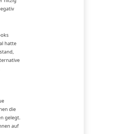
 hitzig
negativ
ooks
al
hatte
stand,
ternative
.
ue
ehen die
n gelegt.
önnen auf