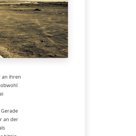
r an ihren
, obwohl
ei
.
Gerade
r an der
als