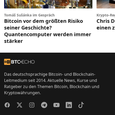
Tomáš Sušánka im Gespräch
Krypto-Re
Bitcoin vor dem größten Risiko
Chris D
seiner Geschichte?
einen z
Quantencomputer werden immer
stärker
Footer
Zur Startseite
Das deutschsprachige Bitcoin- und Blockchain-
Leitmedium seit 2014. Aktuelle News, Kurse und
Ratgeber zu den Themen Bitcoin, Blockchain und
Kryptowährungen.
Facebook
Twitter
Instagram
Telegram
YouTube
LinkedIn
TikTok