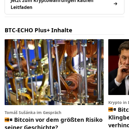
Jetzt zum Kryptowährungen kaufen
Leitfaden
BTC-ECHO Plus+ Inhalte
Krypto in
Bit
Tomáš Sušánka im Gespräch
Klingbe
Bitcoin vor dem größten Risiko
verhin
seiner Geschichte?