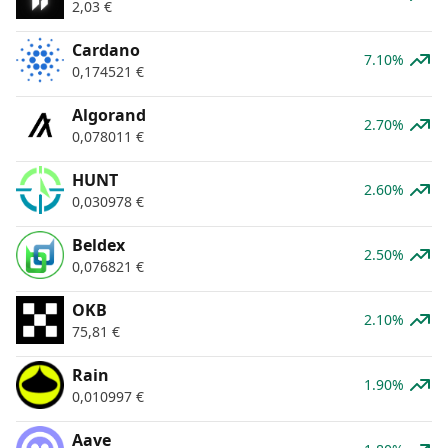
2,03
€
Cardano
7.10%
0,174521
€
Algorand
2.70%
0,078011
€
HUNT
2.60%
0,030978
€
Beldex
2.50%
0,076821
€
OKB
2.10%
75,81
€
Rain
1.90%
0,010997
€
Aave