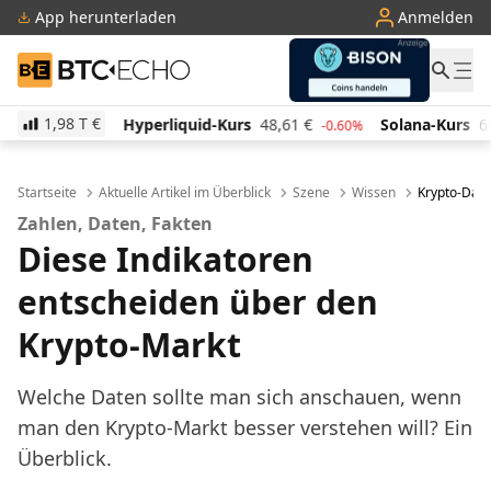
App herunterladen
Anmelden
BTC-ECHO
1,98 T
€
Hyperliquid-Kurs
48,61
€
Solana-Kurs
63,12
€
T
-0.60%
-1.40%
Startseite
Aktuelle Artikel im Überblick
Szene
Wissen
Krypto-Dash
Zahlen, Daten, Fakten
Diese Indikatoren
entscheiden über den
Krypto-Markt
Welche Daten sollte man sich anschauen, wenn
man den Krypto-Markt besser verstehen will? Ein
Überblick.