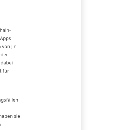
chain-
dApps
 von Jin
 der
 dabei
 für
gsfällen
haben sie
n