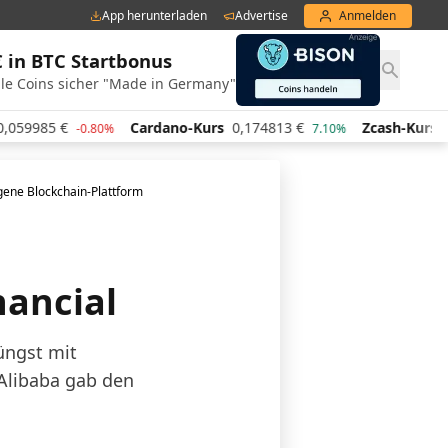
App herunterladen
Advertise
Anmelden
€ in BTC Startbonus
le Coins sicher "Made in Germany"
Cardano-Kurs
0,174813
€
Zcash-Kurs
435,91
€
0.80%
7.10%
-1.
igene Blockchain-Plattform
nancial
üngst mit
Alibaba gab den