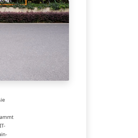
sie
stammt
IT-
in-