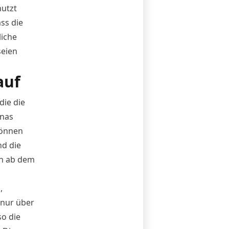
nutzt
ss die
liche
seien
auf
die die
inas
können
d die
en ab dem
,
 nur über
o die