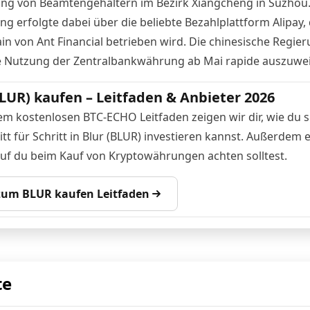
ng von Beamtengehältern im Bezirk Xiangcheng in Suzhou.
g erfolgte dabei über die beliebte Bezahlplattform Alipay, 
n von Ant Financial betrieben wird. Die chinesische
Regier
ie Nutzung der Zentralbankwährung ab Mai rapide auszuwei
BLUR) kaufen – Leitfaden & Anbieter 2026
em kostenlosen BTC-ECHO Leitfaden zeigen wir dir, wie du s
tt für Schritt in Blur (BLUR) investieren kannst. Außerdem 
auf du beim Kauf von Kryptowährungen achten solltest.
 zum BLUR kaufen Leitfaden
te