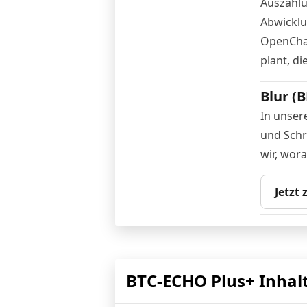
Auszahlu
Abwicklun
OpenChai
plant, d
Blur (
In unser
und Schri
wir, wor
Jetzt
BTC-ECHO Plus+ Inhal