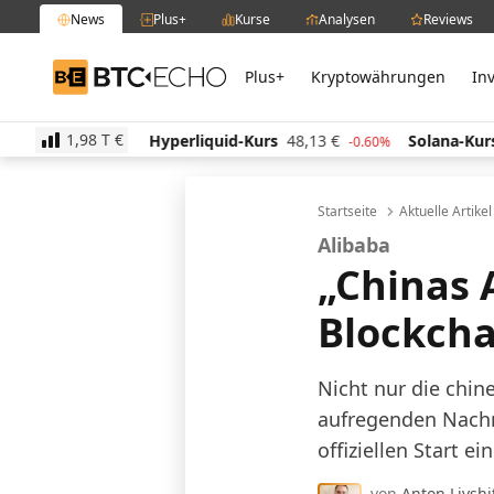
News
Plus+
Kurse
Analysen
Reviews
Plus+
Kryptowährungen
In
BTC-ECHO
1,98 T
€
Hyperliquid-Kurs
48,13
€
Solana-Kurs
63,07
€
-1.60%
-0.60%
-1
Startseite
Aktuelle Artike
Alibaba
„Chinas 
Blockcha
Nicht nur die chin
aufregenden Nachr
offiziellen Start e
von
Anton Livshi