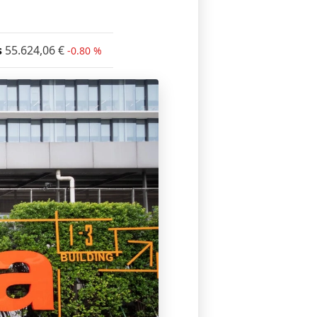
s
55.624,06
€
-0.80 %