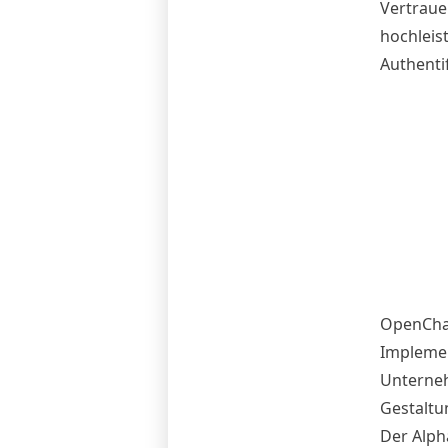
Vertraue
hochleis
Authenti
OpenChai
Implemen
Unterneh
Gestaltu
Der Alph