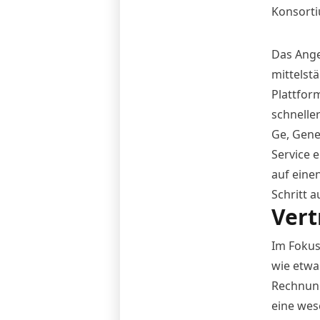
Konsorti
Das Ange
mittelst
Plattfor
schnelle
Ge, Gener
Service 
auf eine
Schritt 
Vert
Im Fokus
wie etwa
Rechnung
eine wes