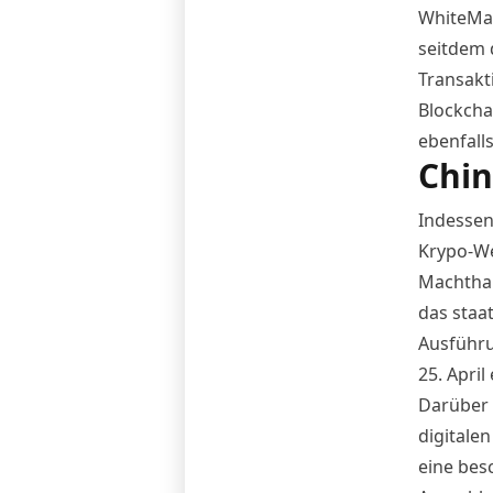
WhiteMat
seitdem 
Transakt
Blockcha
ebenfalls
Chin
Indessen
Krypo-We
Machthab
das staa
Ausführu
25. April
Darüber
digitale
eine bes