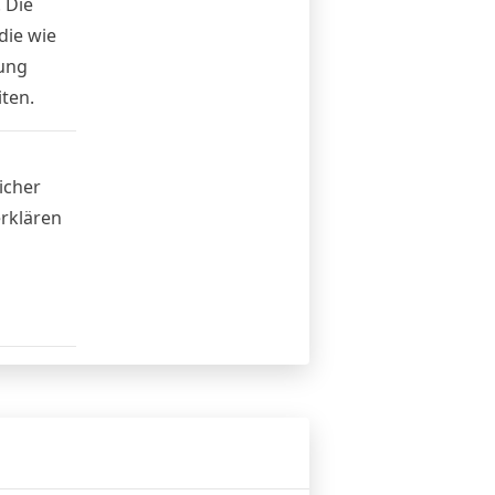
 Die
die wie
ung
ten.
icher
erklären