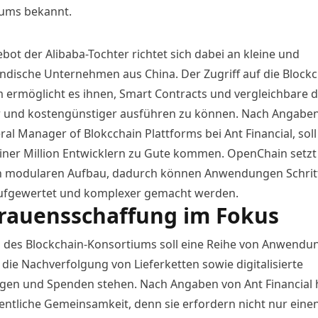
ums bekannt.
bot der Alibaba-Tochter richtet sich dabei an kleine und
ändische Unternehmen aus
China
. Der Zugriff auf die Block
m ermöglicht es ihnen,
Smart Contracts
und vergleichbare 
r und kostengünstiger ausführen zu können. Nach Angaben
al Manager of Blokcchain Plattforms bei Ant Financial, soll
einer Million Entwicklern zu Gute kommen. OpenChain setzt
n modularen Aufbau, dadurch können Anwendungen Schritt
aufgewertet und komplexer gemacht werden.
rauensschaffung im Fokus
 des Blockchain-Konsortiums soll eine Reihe von
Anwendun
 die Nachverfolgung von Lieferketten sowie digitalisierte
en und Spenden stehen. Nach Angaben von Ant Financial 
entliche Gemeinsamkeit, denn sie erfordern nicht nur eine