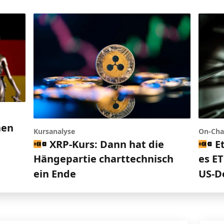
nen
Kursanalyse
On-Cha
h
XRP-Kurs: Dann hat die
E
Hängepartie charttechnisch
es ET
ein Ende
US-D