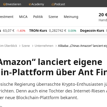
Investieren
Academy
Podcast
20 
vestment
MiCA
Politik
Szene
Meinung
Hand
TRON-Kurs
0,282742
€
Dogecoin-Kurs
0,059985
€
.40%
0.00%
-
l im Überblick
Szene
Unternehmen
Alibaba: „Chinas Amazon“ lanciert e
Amazon“ lanciert eigene
in-Plattform über Ant Fi
esische Regierung überraschte Krypto-Enthusiasten j
ichten. Denn auch eine Tochter des Internet-Riesen 
iner neue Blockchain-Plattform bekannt.
ts