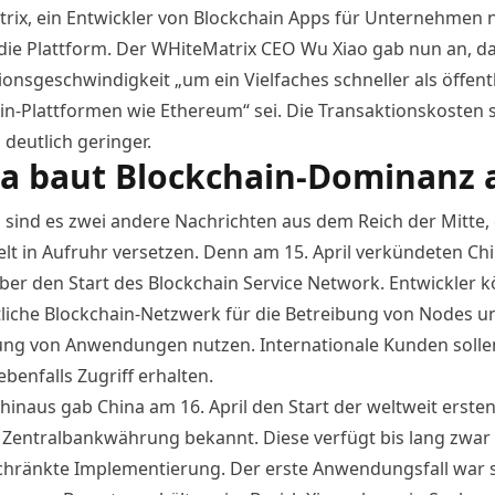
rix, ein Entwickler von Blockchain Apps für Unternehmen 
die Plattform. Der WHiteMatrix CEO Wu Xiao gab nun an, da
ionsgeschwindigkeit „um ein Vielfaches schneller als öffent
in-Plattformen wie Ethereum“ sei. Die Transaktionskosten 
 deutlich geringer.
a baut Blockchain-Dominanz 
 sind es zwei andere Nachrichten aus dem Reich der Mitte, 
lt in Aufruhr versetzen. Denn am 15. April verkündeten Ch
er den Start des
Blockchain Service Network.
Entwickler 
tliche Blockchain-Netzwerk für die Betreibung von
Nodes
un
ng von Anwendungen nutzen. Internationale Kunden soll
 ebenfalls Zugriff erhalten.
 hinaus gab
China
am 16. April den Start der weltweit ersten
n Zentralbankwährung
bekannt. Diese verfügt bis lang zwar
chränkte Implementierung. Der erste
Anwendungsfall
war s