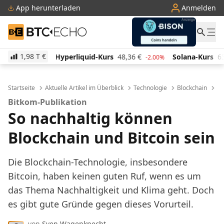
App herunterladen
Anmelden
BTC-ECHO
1,98 T
€
liquid-Kurs
48,36
€
Solana-Kurs
63,57
€
TRON-K
-2.00%
-0.50%
Startseite
Aktuelle Artikel im Überblick
Technologie
Blockchain
Bi
Bitkom-Publikation
So nachhaltig können
Blockchain und Bitcoin sein
Die Blockchain-Technologie, insbesondere
Bitcoin, haben keinen guten Ruf, wenn es um
das Thema Nachhaltigkeit und Klima geht. Doch
es gibt gute Gründe gegen dieses Vorurteil.
von
Sven Wagenknecht