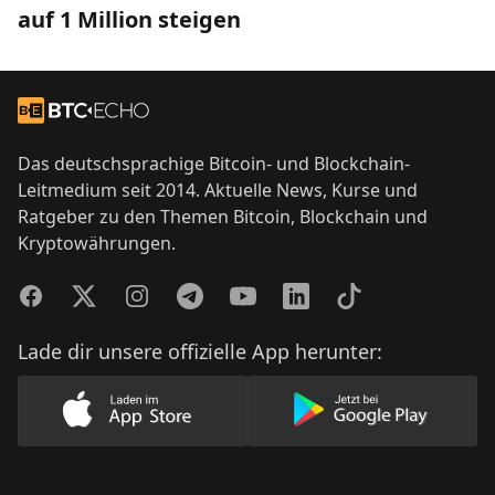
auf 1 Million steigen
Footer
Zur Startseite
Das deutschsprachige Bitcoin- und Blockchain-
Leitmedium seit 2014. Aktuelle News, Kurse und
Ratgeber zu den Themen Bitcoin, Blockchain und
Kryptowährungen.
Facebook
Twitter
Instagram
Telegram
YouTube
LinkedIn
TikTok
Lade dir unsere offizielle App herunter:
Lade unsere App im AppStore herunter
Lade unsere App