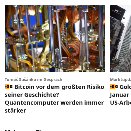
Tomáš Sušánka im Gespräch
Marktupd
Bitcoin vor dem größten Risiko
Gol
seiner Geschichte?
Januar 
Quantencomputer werden immer
US-Arb
stärker