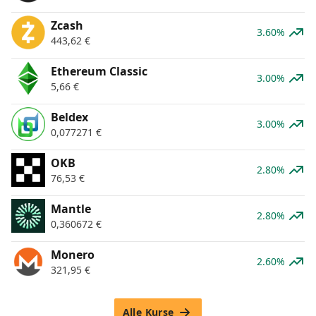
Zcash
3.60%
443,62
€
Ethereum Classic
3.00%
5,66
€
Beldex
3.00%
0,077271
€
OKB
2.80%
76,53
€
Mantle
2.80%
0,360672
€
Monero
2.60%
321,95
€
Alle Kurse