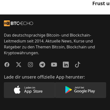
Frust 
Footer
Zur Startseite
Das deutschsprachige Bitcoin- und Blockchain-
Leitmedium seit 2014. Aktuelle News, Kurse und
Ratgeber zu den Themen Bitcoin, Blockchain und
Kryptowährungen.
Facebook
Twitter
Instagram
Telegram
YouTube
LinkedIn
TikTok
Lade dir unsere offizielle App herunter:
Lade unsere App im AppStore herunter
Lade unsere App