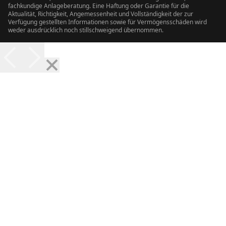
fachkundige Anlageberatung. Eine Haftung oder Garantie für die
Aktualität, Richtigkeit, Angemessenheit und Vollständigkeit der zur
Verfügung gestellten Informationen sowie für Vermögensschäden wird
weder ausdrücklich noch stillschweigend übernommen.