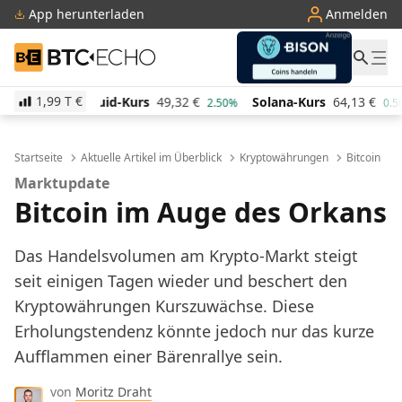
App herunterladen
Anmelden
BTC-ECHO
1,99 T
€
Kurs
49,32
€
Solana-Kurs
64,13
€
TRON-Kurs
0,2
2.50%
0.50%
Startseite
Aktuelle Artikel im Überblick
Kryptowährungen
Bitcoin
Marktupdate
Bitcoin im Auge des Orkans
Das Handelsvolumen am Krypto-Markt steigt
seit einigen Tagen wieder und beschert den
Kryptowährungen Kurszuwächse. Diese
Erholungstendenz könnte jedoch nur das kurze
Aufflammen einer Bärenrallye sein.
von
Moritz Draht