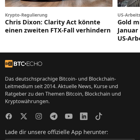
Krypto-Regulierung
US-Arbeit
Chris Dixon: Clarity Act könnte
Gold mi
einen zweiten FTX-Fall verhindern
Januar 
US-Arb
Footer
Zur Startseite
Das deutschsprachige Bitcoin- und Blockchain-
Leitmedium seit 2014. Aktuelle News, Kurse und
Ratgeber zu den Themen Bitcoin, Blockchain und
Kryptowährungen.
Facebook
Twitter
Instagram
Telegram
YouTube
LinkedIn
TikTok
Lade dir unsere offizielle App herunter: