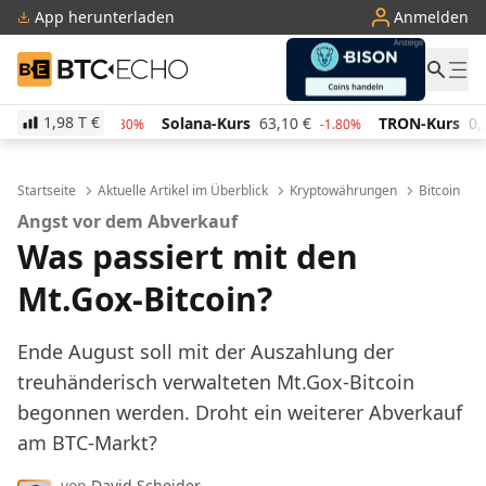
App herunterladen
Anmelden
BTC-ECHO
1,98 T
€
48,15
€
Solana-Kurs
63,10
€
TRON-Kurs
0,2826
-1.30%
-1.80%
Startseite
Aktuelle Artikel im Überblick
Kryptowährungen
Bitcoin
Angst vor dem Abverkauf
Was passiert mit den
Mt.Gox-Bitcoin?
Ende August soll mit der Auszahlung der
treuhänderisch verwalteten Mt.Gox-Bitcoin
begonnen werden. Droht ein weiterer Abverkauf
am BTC-Markt?
von
David Scheider