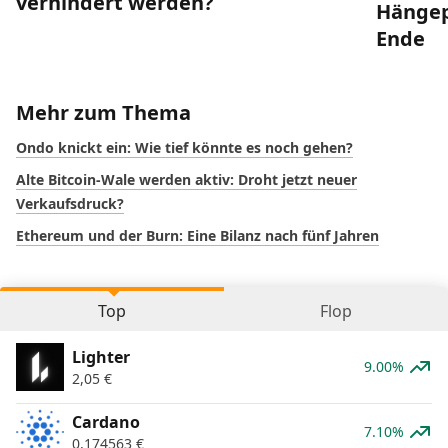
verhindert werden?
Hängep
Ende
Mehr zum Thema
Ondo knickt ein: Wie tief könnte es noch gehen?
Alte Bitcoin-Wale werden aktiv: Droht jetzt neuer
Verkaufsdruck?
Ethereum und der Burn: Eine Bilanz nach fünf Jahren
Top
Flop
Lighter
9.00%
2,05
€
Cardano
7.10%
0,174563
€