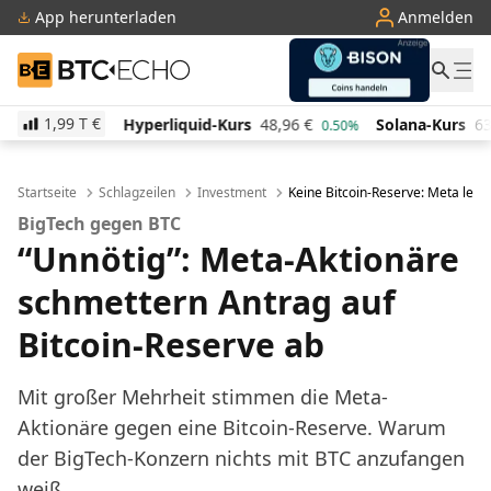
App herunterladen
Anmelden
BTC-ECHO
1,99 T
€
Hyperliquid-Kurs
48,96
€
Solana-Kurs
63,89
€
T
0.50%
-0.90%
Startseite
Schlagzeilen
Investment
Keine Bitcoin-Reserve: Meta lehn
BigTech gegen BTC
“Unnötig”: Meta-Aktionäre
schmettern Antrag auf
Bitcoin-Reserve ab
Mit großer Mehrheit stimmen die Meta-
Aktionäre gegen eine Bitcoin-Reserve. Warum
der BigTech-Konzern nichts mit BTC anzufangen
weiß.