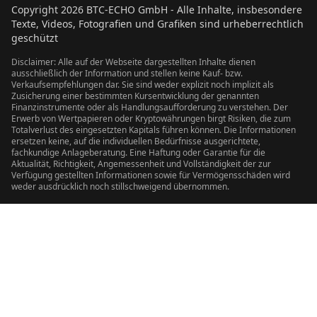
Copyright
2026
BTC-ECHO GmbH - Alle Inhalte, insbesondere
Texte, Videos, Fotografien und Grafiken sind urheberrechtlich
geschützt
Disclaimer: Alle auf der Webseite dargestellten Inhalte dienen
ausschließlich der Information und stellen keine Kauf- bzw.
Verkaufsempfehlungen dar. Sie sind weder explizit noch implizit als
Zusicherung einer bestimmten Kursentwicklung der genannten
Finanzinstrumente oder als Handlungsaufforderung zu verstehen. Der
Erwerb von Wertpapieren oder Kryptowährungen birgt Risiken, die zum
Totalverlust des eingesetzten Kapitals führen können. Die Informationen
ersetzen keine, auf die individuellen Bedürfnisse ausgerichtete,
fachkundige Anlageberatung. Eine Haftung oder Garantie für die
Aktualität, Richtigkeit, Angemessenheit und Vollständigkeit der zur
Verfügung gestellten Informationen sowie für Vermögensschäden wird
weder ausdrücklich noch stillschweigend übernommen.