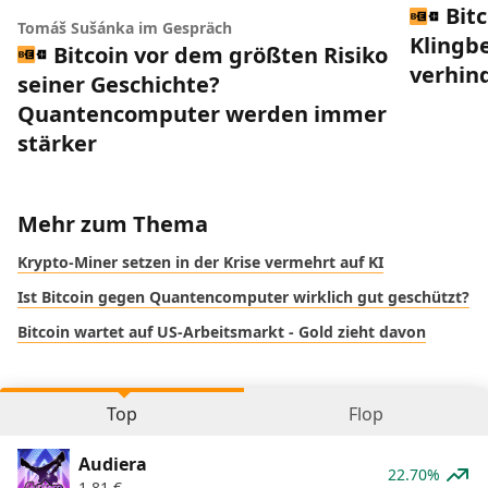
Bit
Tomáš Sušánka im Gespräch
Klingbe
Bitcoin vor dem größten Risiko
verhin
seiner Geschichte?
Quantencomputer werden immer
stärker
Mehr zum Thema
Krypto-Miner setzen in der Krise vermehrt auf KI
Ist Bitcoin gegen Quantencomputer wirklich gut geschützt?
Bitcoin wartet auf US-Arbeitsmarkt - Gold zieht davon
Top
Flop
Audiera
22.70%
1,81
€