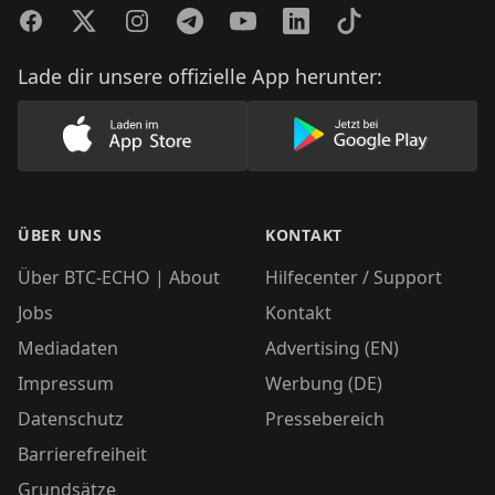
Facebook
Twitter
Instagram
Telegram
YouTube
LinkedIn
TikTok
Lade dir unsere offizielle App herunter:
Lade unsere App im AppStore herunter
Lade unsere App
ÜBER UNS
KONTAKT
Über BTC-ECHO | About
Hilfecenter / Support
Jobs
Kontakt
Mediadaten
Advertising (EN)
Impressum
Werbung (DE)
Datenschutz
Pressebereich
Barrierefreiheit
Grundsätze