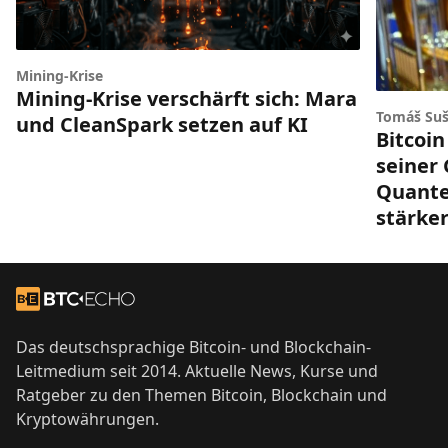
Mining-Krise
Mining-Krise verschärft sich: Mara
Tomáš Suš
und CleanSpark setzen auf KI
Bitcoin
seiner
Quant
stärke
Footer
Zur Startseite
Das deutschsprachige Bitcoin- und Blockchain-
Leitmedium seit 2014. Aktuelle News, Kurse und
Ratgeber zu den Themen Bitcoin, Blockchain und
Kryptowährungen.