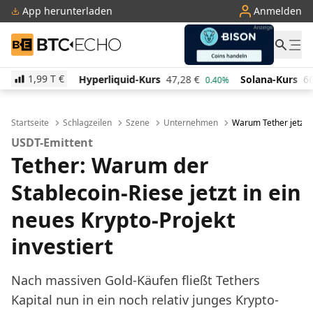
App herunterladen
Anmelden
BTC-ECHO
1,99 T
€
Hyperliquid-Kurs
47,28
€
Solana-Kurs
66,06
€
T
0.40%
2.00%
Startseite
Schlagzeilen
Szene
Unternehmen
Warum Tether jetzt in
USDT-Emittent
Tether: Warum der
Stablecoin-Riese jetzt in ein
neues Krypto-Projekt
investiert
Nach massiven Gold-Käufen fließt Tethers
Kapital nun in ein noch relativ junges Krypto-