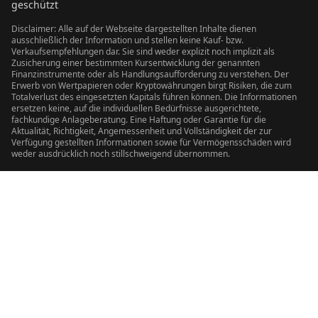
geschützt
Disclaimer: Alle auf der Webseite dargestellten Inhalte dienen
ausschließlich der Information und stellen keine Kauf- bzw.
Verkaufsempfehlungen dar. Sie sind weder explizit noch implizit als
Zusicherung einer bestimmten Kursentwicklung der genannten
Finanzinstrumente oder als Handlungsaufforderung zu verstehen. Der
Erwerb von Wertpapieren oder Kryptowährungen birgt Risiken, die zum
Totalverlust des eingesetzten Kapitals führen können. Die Informationen
ersetzen keine, auf die individuellen Bedürfnisse ausgerichtete,
fachkundige Anlageberatung. Eine Haftung oder Garantie für die
Aktualität, Richtigkeit, Angemessenheit und Vollständigkeit der zur
Verfügung gestellten Informationen sowie für Vermögensschäden wird
weder ausdrücklich noch stillschweigend übernommen.