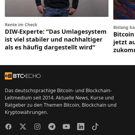
Rente im Check
Bislang k
DIW-Experte: “Das Umlagesystem
Bitcoin
ist viel stabiler und nachhaltiger
jetzt a
als es häufig dargestellt wird”
zukom
Footer
Zur Startseite
Das deutschsprachige Bitcoin- und Blockchain-
Leitmedium seit 2014. Aktuelle News, Kurse und
Ratgeber zu den Themen Bitcoin, Blockchain und
Kryptowährungen.
Facebook
Twitter
Instagram
Telegram
YouTube
LinkedIn
TikTok