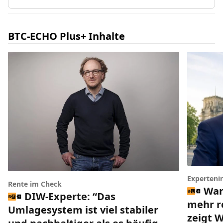
BTC-ECHO Plus+ Inhalte
Experteni
Rente im Check
War
DIW-Experte: “Das
mehr r
Umlagesystem ist viel stabiler
zeigt 