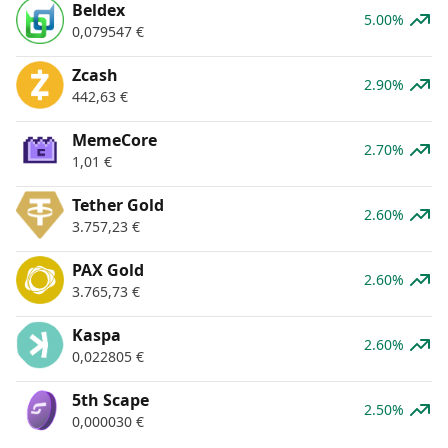
Beldex
5.00%
0,079547
€
Zcash
2.90%
442,63
€
MemeCore
2.70%
1,01
€
Tether Gold
2.60%
3.757,23
€
PAX Gold
2.60%
3.765,73
€
Kaspa
2.60%
0,022805
€
5th Scape
2.50%
0,000030
€