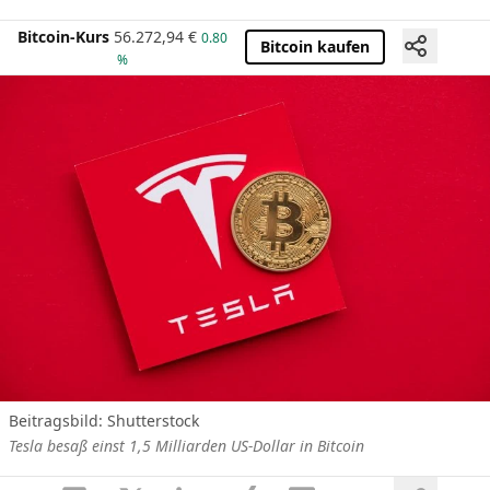
Bitcoin-Kurs
56.272,94
€
0.80
Bitcoin kaufen
%
Beitragsbild: Shutterstock
Tesla besaß einst 1,5 Milliarden US-Dollar in Bitcoin