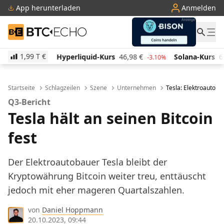
App herunterladen
Anmelden
BTC-ECHO
1,99 T
€
Hyperliquid-Kurs
46,98
€
Solana-Kurs
63,94
€
10%
-3.10%
1.20%
Startseite
Schlagzeilen
Szene
Unternehmen
Tesla: Elektroautoba
Q3-Bericht
Tesla hält an seinen Bitcoin
fest
Der Elektroautobauer Tesla bleibt der
Kryptowährung Bitcoin weiter treu, enttäuscht
jedoch mit eher mageren Quartalszahlen.
von
Daniel Hoppmann
20.10.2023, 09:44