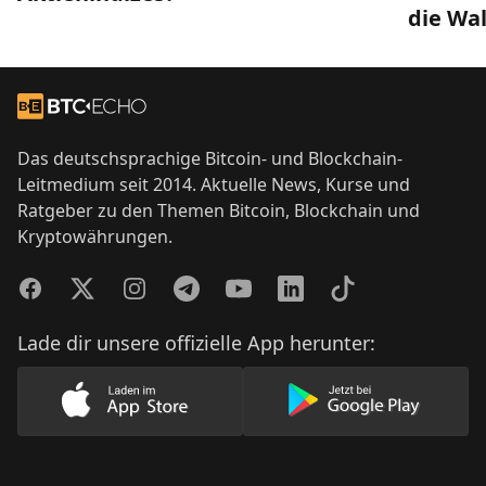
die Wal
Footer
Zur Startseite
Das deutschsprachige Bitcoin- und Blockchain-
Leitmedium seit 2014. Aktuelle News, Kurse und
Ratgeber zu den Themen Bitcoin, Blockchain und
Kryptowährungen.
Facebook
Twitter
Instagram
Telegram
YouTube
LinkedIn
TikTok
Lade dir unsere offizielle App herunter:
Lade unsere App im AppStore herunter
Lade unsere App