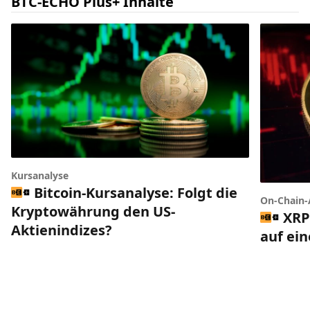
BTC-ECHO Plus+ Inhalte
Kursanalyse
Bitcoin-Kursanalyse: Folgt die
On-Chain-
Kryptowährung den US-
XRP
Aktienindizes?
auf ei