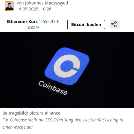
von
Johannes Macswayed
16.05.2025, 10:26
Ethereum-Kurs
1.655,33
€
Bitcoin kaufen
0.00 %
Beitragsbild: picture alliance
Für Coinbase stellt die SEC-Ermittlung den zweiten Rückschlag in
einer Woche dar