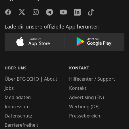
Facebook
Twitter
Instagram
Telegram
YouTube
LinkedIn
TikTok
Lade dir unsere offizielle App herunter:
Lade unsere App im AppStore herunter
Lade unsere App
ÜBER UNS
KONTAKT
Über BTC-ECHO | About
Hilfecenter / Support
Jobs
Kontakt
Mediadaten
Advertising (EN)
Impressum
Werbung (DE)
Datenschutz
Pressebereich
Barrierefreiheit