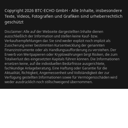
Copyright
2026
BTC-ECHO GmbH - Alle Inhalte, insbesondere
Texte, Videos, Fotografien und Grafiken sind urheberrechtlich
geschützt
Disclaimer: Alle auf der Webseite dargestellten Inhalte dienen
ausschließlich der Information und stellen keine Kauf- bzw.
Verkaufsempfehlungen dar. Sie sind weder explizit noch implizit als
Zusicherung einer bestimmten Kursentwicklung der genannten
Finanzinstrumente oder als Handlungsaufforderung zu verstehen. Der
Erwerb von Wertpapieren oder Kryptowährungen birgt Risiken, die zum
Totalverlust des eingesetzten Kapitals führen können. Die Informationen
ersetzen keine, auf die individuellen Bedürfnisse ausgerichtete,
fachkundige Anlageberatung. Eine Haftung oder Garantie für die
Aktualität, Richtigkeit, Angemessenheit und Vollständigkeit der zur
Verfügung gestellten Informationen sowie für Vermögensschäden wird
weder ausdrücklich noch stillschweigend übernommen.