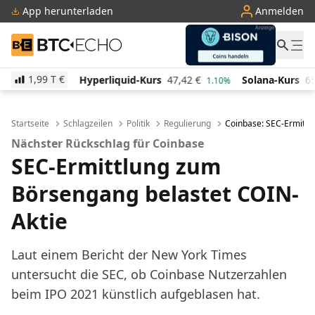
App herunterladen
Anmelden
BTC-ECHO
1,99 T
€
Hyperliquid-Kurs
47,42
€
Solana-Kurs
65,75
€
%
1.10%
2.80%
Startseite
Schlagzeilen
Politik
Regulierung
Coinbase: SEC-Ermittl
Nächster Rückschlag für Coinbase
SEC-Ermittlung zum
Börsengang belastet COIN-
Aktie
Laut einem Bericht der New York Times
untersucht die SEC, ob Coinbase Nutzerzahlen
beim IPO 2021 künstlich aufgeblasen hat.