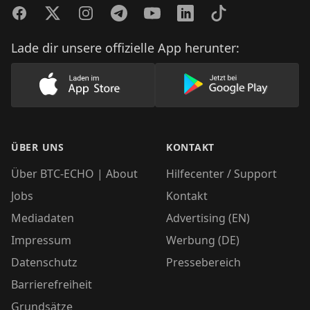
Facebook
Twitter
Instagram
Telegram
YouTube
LinkedIn
TikTok
Lade dir unsere offizielle App herunter:
Lade unsere App im AppStore herunter
Lade unsere App
ÜBER UNS
KONTAKT
Über BTC-ECHO | About
Hilfecenter / Support
Jobs
Kontakt
Mediadaten
Advertising (EN)
Impressum
Werbung (DE)
Datenschutz
Pressebereich
Barrierefreiheit
Grundsätze