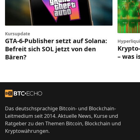
Kursupdate
GTA-6-Publisher setzt auf Solana:
Hyperliqui
Krypto-
Befreit sich SOL jetzt von den
– was i
Bären?
Footer
Zur Startseite
Das deutschsprachige Bitcoin- und Blockchain-
Leitmedium seit 2014. Aktuelle News, Kurse und
Ratgeber zu den Themen Bitcoin, Blockchain und
Kryptowährungen.