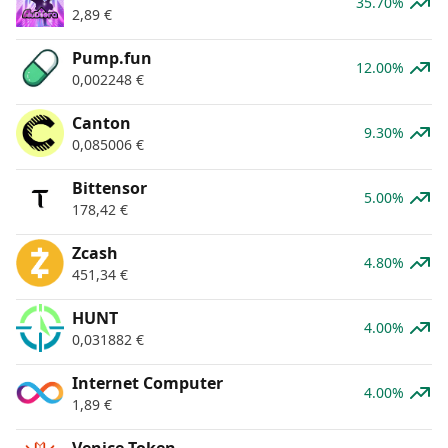
35.70%
2,89
€
Pump.fun
12.00%
0,002248
€
Canton
9.30%
0,085006
€
Bittensor
5.00%
178,42
€
Zcash
4.80%
451,34
€
HUNT
4.00%
0,031882
€
Internet Computer
4.00%
1,89
€
Venice Token