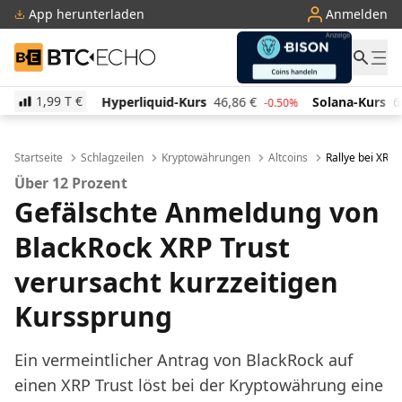
App herunterladen
Anmelden
BTC-ECHO
1,99 T
€
Hyperliquid-Kurs
46,86
€
Solana-Kurs
66,01
€
0%
-0.50%
1.10%
Startseite
Schlagzeilen
Kryptowährungen
Altcoins
Rallye bei XRP:
Über 12 Prozent
Gefälschte Anmeldung von
BlackRock XRP Trust
verursacht kurzzeitigen
Kurssprung
Ein vermeintlicher Antrag von BlackRock auf
einen XRP Trust löst bei der Kryptowährung eine