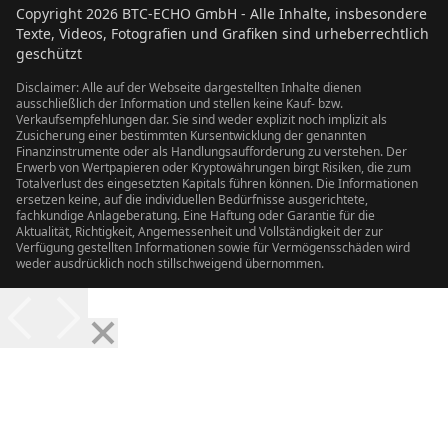
Copyright
2026
BTC-ECHO GmbH - Alle Inhalte, insbesondere
Texte, Videos, Fotografien und Grafiken sind urheberrechtlich
geschützt
Disclaimer: Alle auf der Webseite dargestellten Inhalte dienen
ausschließlich der Information und stellen keine Kauf- bzw.
Verkaufsempfehlungen dar. Sie sind weder explizit noch implizit als
Zusicherung einer bestimmten Kursentwicklung der genannten
Finanzinstrumente oder als Handlungsaufforderung zu verstehen. Der
Erwerb von Wertpapieren oder Kryptowährungen birgt Risiken, die zum
Totalverlust des eingesetzten Kapitals führen können. Die Informationen
ersetzen keine, auf die individuellen Bedürfnisse ausgerichtete,
fachkundige Anlageberatung. Eine Haftung oder Garantie für die
Aktualität, Richtigkeit, Angemessenheit und Vollständigkeit der zur
Verfügung gestellten Informationen sowie für Vermögensschäden wird
weder ausdrücklich noch stillschweigend übernommen.