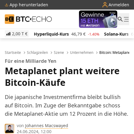
App herunterladen
Anmelden
BTC-ECHO
2,00 T
€
Hyperliquid-Kurs
46,79
€
Solana-Kurs
66,25
€
%
-1.40%
0.70%
Startseite
Schlagzeilen
Szene
Unternehmen
Bitcoin: Metaplanet 
Für eine Milliarde Yen
Metaplanet plant weitere
Bitcoin-Käufe
Die japanische Investmentfirma bleibt bullish
auf Bitcoin. Im Zuge der Bekanntgabe schoss
die Metaplanet-Aktie um 12 Prozent in die Höhe.
von
Johannes Macswayed
24.06.2024, 12:00