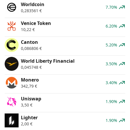
Worldcoin
7.70%
0,283561
€
Venice Token
6.20%
10,22
€
Canton
5.20%
0,086806
€
World Liberty Financial
3.50%
0,045748
€
Monero
3.40%
342,79
€
Uniswap
1.90%
3,50
€
Lighter
1.90%
2,00
€