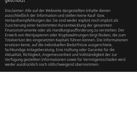
geschützt
Disclaimer: Alle auf der Webseite dargestellten Inhalte dienen
ausschließlich der Information und stellen keine Kauf- bzw.
Verkaufsempfehlungen dar. Sie sind weder explizit noch implizit als
Zusicherung einer bestimmten Kursentwicklung der genannten
Finanzinstrumente oder als Handlungsaufforderung zu verstehen. Der
Erwerb von Wertpapieren oder Kryptowährungen birgt Risiken, die zum
Totalverlust des eingesetzten Kapitals führen können. Die Informationen
ersetzen keine, auf die individuellen Bedürfnisse ausgerichtete,
fachkundige Anlageberatung. Eine Haftung oder Garantie für die
Aktualität, Richtigkeit, Angemessenheit und Vollständigkeit der zur
Verfügung gestellten Informationen sowie für Vermögensschäden wird
weder ausdrücklich noch stillschweigend übernommen.