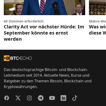
60 Stimmen erforderlich
Makro-Wo
Clarity Act vor nächster Hürde: Im
Was wir
September könnte es ernst
diese 
werden
Footer
Zur Startseite
Das deutschsprachige Bitcoin- und Blockchain-
Leitmedium seit 2014. Aktuelle News, Kurse und
Ratgeber zu den Themen Bitcoin, Blockchain und
Kryptowährungen.
Facebook
Twitter
Instagram
Telegram
YouTube
LinkedIn
TikTok