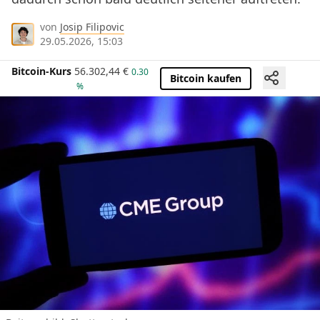
von
Josip Filipovic
29.05.2026, 15:03
Bitcoin-Kurs
56.302,44
€
0.30
Bitcoin kaufen
%