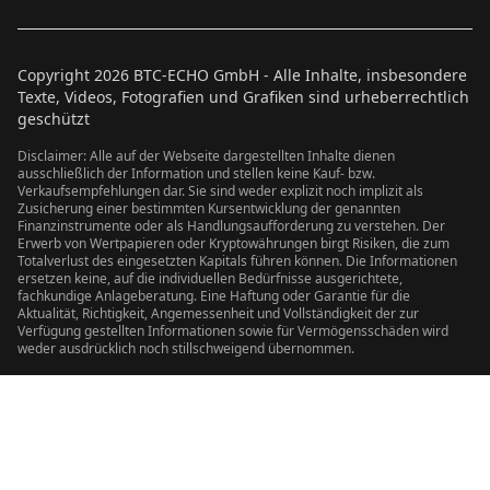
Copyright
2026
BTC-ECHO GmbH - Alle Inhalte, insbesondere
Texte, Videos, Fotografien und Grafiken sind urheberrechtlich
geschützt
Disclaimer: Alle auf der Webseite dargestellten Inhalte dienen
ausschließlich der Information und stellen keine Kauf- bzw.
Verkaufsempfehlungen dar. Sie sind weder explizit noch implizit als
Zusicherung einer bestimmten Kursentwicklung der genannten
Finanzinstrumente oder als Handlungsaufforderung zu verstehen. Der
Erwerb von Wertpapieren oder Kryptowährungen birgt Risiken, die zum
Totalverlust des eingesetzten Kapitals führen können. Die Informationen
ersetzen keine, auf die individuellen Bedürfnisse ausgerichtete,
fachkundige Anlageberatung. Eine Haftung oder Garantie für die
Aktualität, Richtigkeit, Angemessenheit und Vollständigkeit der zur
Verfügung gestellten Informationen sowie für Vermögensschäden wird
weder ausdrücklich noch stillschweigend übernommen.