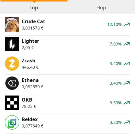
Top
Flop
Crude Cat
12.10%
0,001578
€
Lighter
7.00%
2,05
€
Zcash
3.40%
446,43
€
Ethena
3.40%
0,082550
€
OKB
3.30%
78,23
€
Beldex
3.20%
0,077649
€