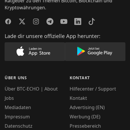
Ratgeber zu den Themen Bitcoin, Blockchain und
Kryptowährungen.
Facebook
Twitter
Instagram
Telegram
YouTube
LinkedIn
TikTok
Lade dir unsere offizielle App herunter:
Lade unsere App im AppStore herunter
Lade unsere App
ÜBER UNS
KONTAKT
Über BTC-ECHO | About
Hilfecenter / Support
Jobs
Kontakt
Mediadaten
Advertising (EN)
Impressum
Werbung (DE)
Datenschutz
Pressebereich