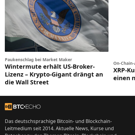
Paukenschlag bei Market Maker
On-Chain-
Wintermute erhält US-Broker-
XRP-Ku
Lizenz – Krypto-Gigant drängt an
einen 
die Wall Street
Footer
Zur Startseite
Das deutschsprachige Bitcoin- und Blockchain-
Leitmedium seit 2014. Aktuelle News, Kurse und