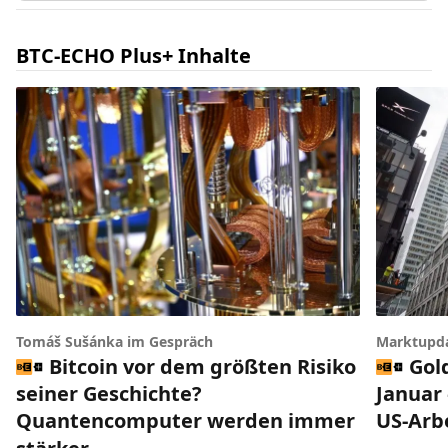
BTC-ECHO Plus+ Inhalte
Tomáš Sušánka im Gespräch
Marktupd
Bitcoin vor dem größten Risiko
Gol
seiner Geschichte?
Januar 
Quantencomputer werden immer
US-Arb