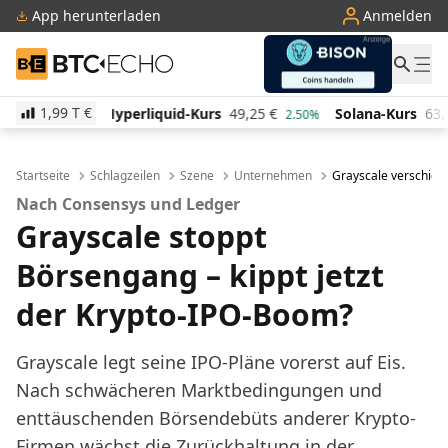
App herunterladen
Anmelden
BTC-ECHO
1,99 T
€
quid-Kurs
49,25
€
Solana-Kurs
63,96
€
TRON-Kurs
2.50%
0.50%
Startseite
Schlagzeilen
Szene
Unternehmen
Grayscale verschieb
Nach Consensys und Ledger
Grayscale stoppt
Börsengang – kippt jetzt
der Krypto-IPO-Boom?
Grayscale legt seine IPO-Pläne vorerst auf Eis.
Nach schwächeren Marktbedingungen und
enttäuschenden Börsendebüts anderer Krypto-
Firmen wächst die Zurückhaltung in der