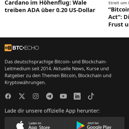
Cardano im Höhenflug: Wale
Streit um
“Bitco
treiben ADA über 0.20 US-Dollar
Act”: 
Frust 
Footer
Zur Startseite
Das deutschsprachige Bitcoin- und Blockchain-
Leitmedium seit 2014. Aktuelle News, Kurse und
Ratgeber zu den Themen Bitcoin, Blockchain und
Kryptowährungen.
Facebook
Twitter
Instagram
Telegram
YouTube
LinkedIn
TikTok
Lade dir unsere offizielle App herunter: