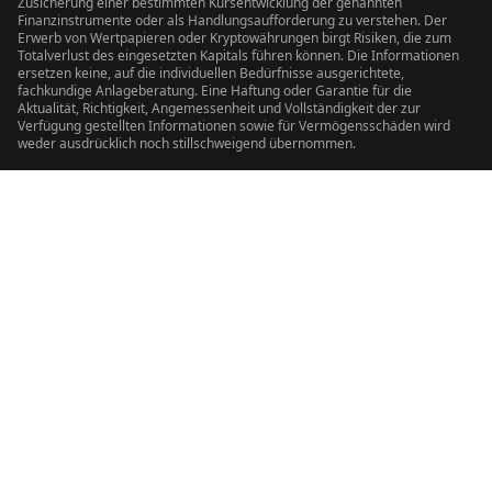
Zusicherung einer bestimmten Kursentwicklung der genannten
Finanzinstrumente oder als Handlungsaufforderung zu verstehen. Der
Erwerb von Wertpapieren oder Kryptowährungen birgt Risiken, die zum
Totalverlust des eingesetzten Kapitals führen können. Die Informationen
ersetzen keine, auf die individuellen Bedürfnisse ausgerichtete,
fachkundige Anlageberatung. Eine Haftung oder Garantie für die
Aktualität, Richtigkeit, Angemessenheit und Vollständigkeit der zur
Verfügung gestellten Informationen sowie für Vermögensschäden wird
weder ausdrücklich noch stillschweigend übernommen.