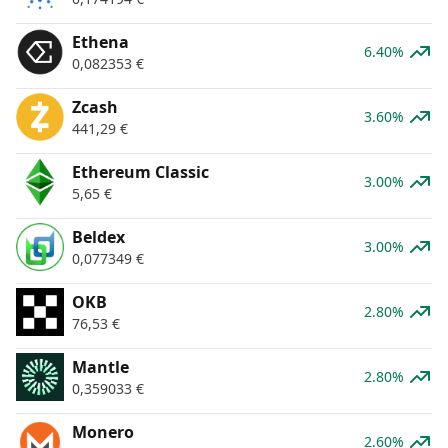
Ethena
6.40%
0,082353
€
Zcash
3.60%
441,29
€
Ethereum Classic
3.00%
5,65
€
Beldex
3.00%
0,077349
€
OKB
2.80%
76,53
€
Mantle
2.80%
0,359033
€
Monero
2.60%