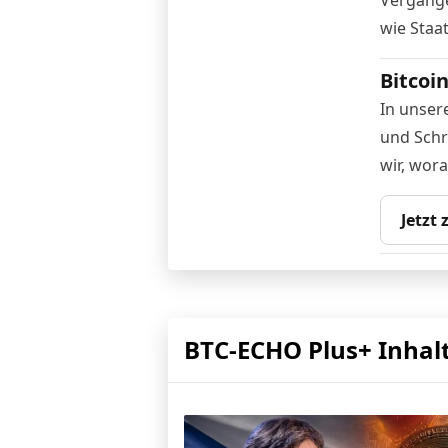
wie Staa
Bitcoi
In unser
und Schri
wir, wor
Jetzt
BTC-ECHO Plus+ Inhal