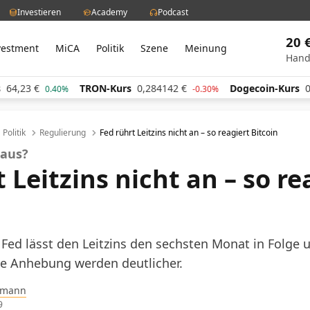
Investieren
Academy
Podcast
20 
vestment
MiCA
Politik
Szene
Meinung
Hand
TRON-Kurs
0,284142
€
Dogecoin-Kurs
0,060709
€
%
-0.30%
0.
Politik
Regulierung
Fed rührt Leitzins nicht an – so reagiert Bitcoin
raus?
 Leitzins nicht an – so re
Fed lässt den Leitzins den sechsten Monat in Folge 
ne Anhebung werden deutlicher.
pmann
9