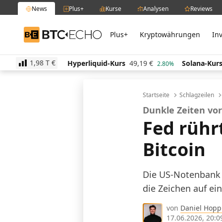
News
Plus+
Kurse
Analysen
Reviews
Plus+
Kryptowährungen
In
BTC-ECHO
1,98 T
€
Hyperliquid-Kurs
49,19
€
Solana-Kurs
64,23
€
0.70%
2.80%
0.40
Startseite
Schlagzeilen
Dunkle Zeiten vo
Fed rührt
Bitcoin
Die US-Notenbank 
die Zeichen auf ei
von
Daniel Hop
17.06.2026, 20:0