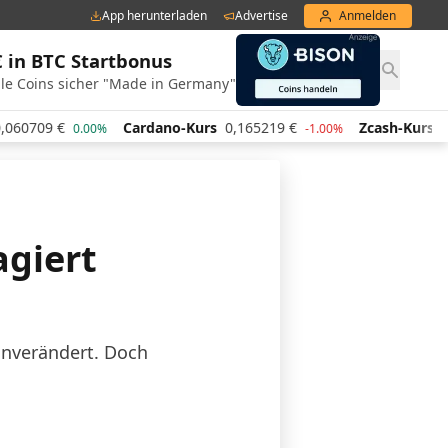
App herunterladen
Advertise
Anmelden
€ in BTC Startbonus
le Coins sicher "Made in Germany"
Cardano-Kurs
0,165219
€
Zcash-Kurs
448,10
€
00%
-1.00%
2.50%
agiert
unverändert. Doch