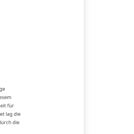
lge
iesem
eit für
t lag die
urch die