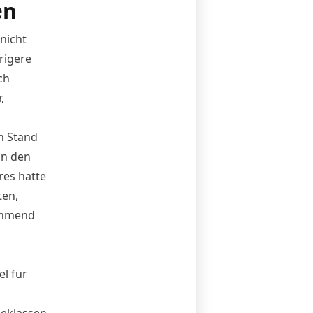
en
nicht
rigere
ch
,
n Stand
in den
res hatte
ten,
ehmend
l für
geklassen