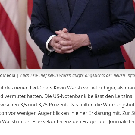
 AdMedia
|
Auch Fed-Chef Kevin Warsh dürfte angesichts der neuen Infl
t des neuen Fed-Chefs Kevin Warsh verlief ruhiger, als ma
ld vermutet hatten. Die US-Notenbank belässt den Leitzins i
wischen 3,5 und 3,75 Prozent. Das teilten die Währungshüt
on vor wenigen Augenblicken in einer Erklärung mit. Zur 
ch Warsh in der
Pressekonferenz
den Fragen der Journalisten