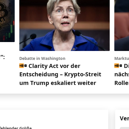
”:
Debatte in Washington
Marktu
Clarity Act vor der
D
Entscheidung – Krypto-Streit
nächs
um Trump eskaliert weiter
Roll
Ve
 fehlender Größe