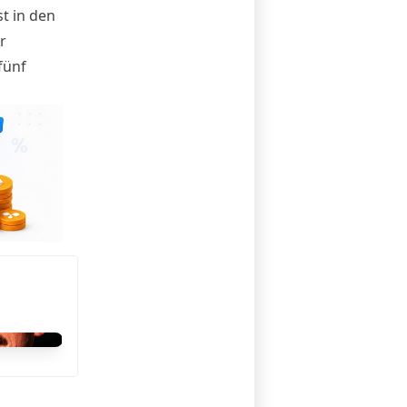
st in den
r
fünf