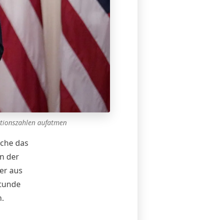
ationszahlen aufatmen
nche das
n der
er aus
Stunde
.