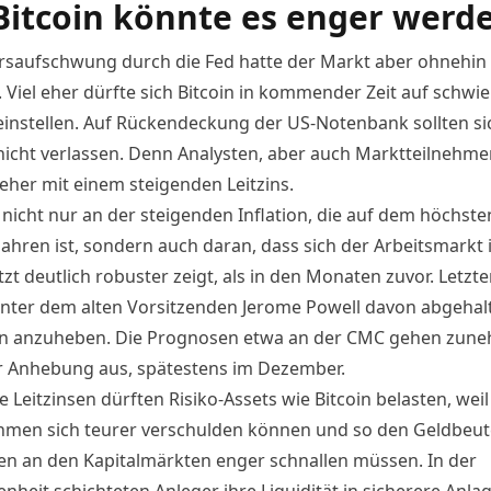
Bitcoin könnte es enger werd
rsaufschwung durch die Fed hatte der Markt aber ohnehin 
 Viel eher dürfte sich Bitcoin in kommender Zeit auf schwie
instellen. Auf Rückendeckung der US-Notenbank sollten si
nicht verlassen. Denn Analysten, aber auch Marktteilnehmer
eher mit einem steigenden Leitzins.
 nicht nur an der steigenden Inflation,
die auf dem höchste
Jahren ist
, sondern auch daran, dass sich der Arbeitsmarkt 
zt deutlich robuster zeigt, als in den Monaten zuvor. Letzte
unter dem alten Vorsitzenden Jerome Powell davon abgehal
en anzuheben. Die Prognosen etwa an der CMC gehen zun
r Anhebung aus, spätestens im Dezember.
 Leitzinsen dürften Risiko-Assets wie Bitcoin belasten, weil
men sich teurer verschulden können und so den Geldbeute
en an den Kapitalmärkten enger schnallen müssen. In der
nheit schichteten Anleger ihre Liquidität in sicherere Anla