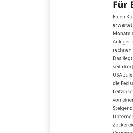
Für 
Einen Ku
erwartet.
Monate e
Anleger 
rechnen 
Das liegt
seit drei 
USA zulet
die Fed 
Leitzins
von eine
Steigende
Unterneh
Zockerei
Vergange