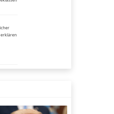
icher
 erklären