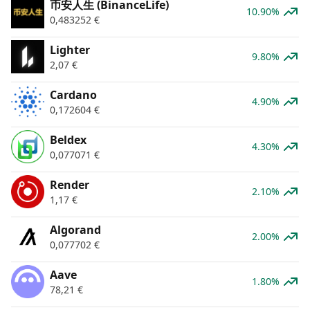
币安人生 (BinanceLife)
10.90%
0,483252
€
Lighter
9.80%
2,07
€
Cardano
4.90%
0,172604
€
Beldex
4.30%
0,077071
€
Render
2.10%
1,17
€
Algorand
2.00%
0,077702
€
Aave
1.80%
78,21
€