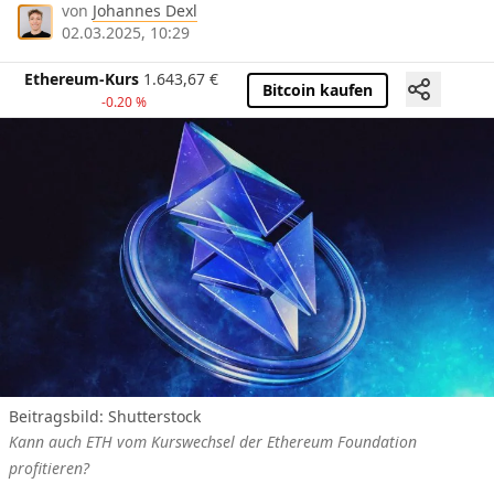
von
Johannes Dexl
02.03.2025, 10:29
Ethereum-Kurs
1.643,67
€
Bitcoin kaufen
-0.20 %
Beitragsbild:
Shutterstock
Kann auch ETH vom Kurswechsel der Ethereum Foundation
profitieren?