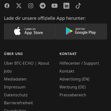
Facebook
Twitter
Instagram
Telegram
YouTube
LinkedIn
TikTok
Lade dir unsere offizielle App herunter:
Lade unsere App im AppStore herunter
Lade unsere App
ÜBER UNS
KONTAKT
Über BTC-ECHO | About
Hilfecenter / Support
Jobs
Kontakt
Mediadaten
Advertising (EN)
Impressum
Werbung (DE)
Datenschutz
Pressebereich
Barrierefreiheit
Grundsätze