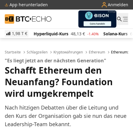
App herunterladen
Anmelden
BTC-ECHO
1,98 T
€
€
Hyperliquid-Kurs
48,13
€
Solana-Kurs
62,81
€
-0.10%
-1.40%
Startseite
Schlagzeilen
Kryptowährungen
Ethereum
Ethereum: Fo
"Es liegt jetzt an der nächsten Generation"
Schafft Ethereum den
Neuanfang? Foundation
wird umgekrempelt
Nach hitzigen Debatten über die Leitung und
den Kurs der Organisation gab sie nun das neue
Leadership-Team bekannt.