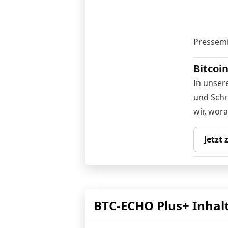
Pressemi
Bitcoi
In unser
und Schri
wir, wor
Jetzt
BTC-ECHO Plus+ Inhal