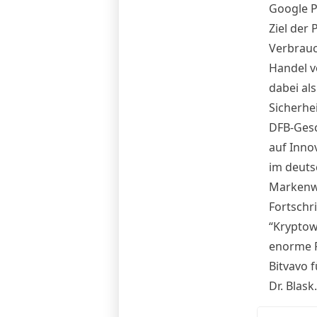
Google P
Ziel der
Verbrauc
Handel v
dabei als
Sicherhe
DFB-Gesc
auf Inno
im deuts
Markenwe
Fortschri
“Kryptow
enorme Po
Bitvavo
f
Dr. Blask.