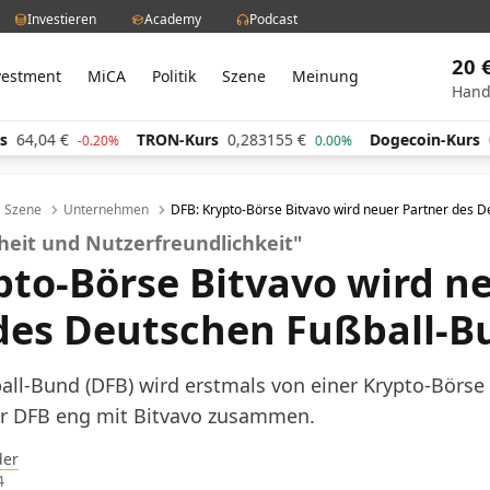
Investieren
Academy
Podcast
20 
vestment
MiCA
Politik
Szene
Meinung
Hand
€
TRON-Kurs
0,283155
€
Dogecoin-Kurs
0,06056
-0.20%
0.00%
Szene
Unternehmen
DFB: Krypto-Börse Bitvavo wird neuer Partner des 
heit und Nutzerfreundlichkeit"
pto-Börse Bitvavo wird n
des Deutschen Fußball-B
ll-Bund (DFB) wird erstmals von einer Krypto-Börse
der DFB eng mit Bitvavo zusammen.
der
4