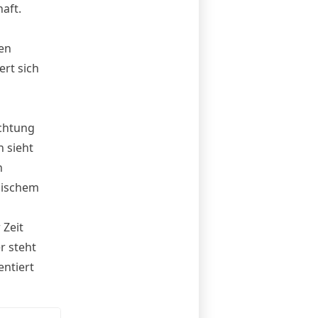
aft.
en
ert sich
ichtung
 sieht
n
gischem
 Zeit
r steht
ntiert