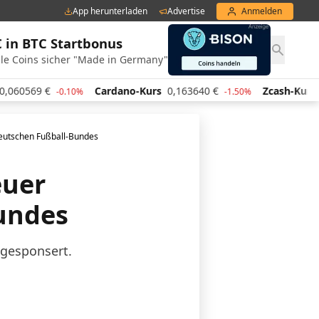
App herunterladen
Advertise
Anmelden
€ in BTC Startbonus
le Coins sicher "Made in Germany"
9
€
Cardano-Kurs
0,163640
€
Zcash-Kurs
438,20
-0.10%
-1.50%
Deutschen Fußball-Bundes
euer
undes
 gesponsert.