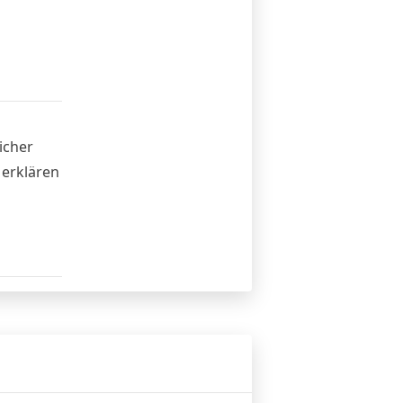
icher
 erklären