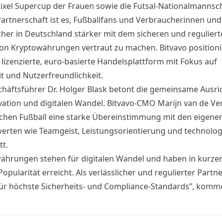
ixel Supercup der Frauen sowie die Futsal-Nationalmannsch
 Partnerschaft ist es, Fußballfans und Verbraucherinnen und
her in Deutschland stärker mit dem sicheren und reguliert
on Kryptowährungen vertraut zu machen.
Bitvavo
positioni
 lizenzierte, euro-basierte Handelsplattform mit Fokus auf
it und Nutzerfreundlichkeit.
häftsführer Dr. Holger Blask betont die gemeinsame Ausr
vation und digitalen Wandel.
Bitvavo
-CMO Marijn van de Ven
chen Fußball eine starke Übereinstimmung mit den eigene
rten wie Teamgeist, Leistungsorientierung und technolo
tt.
ährungen stehen für digitalen Wandel und haben in kurzer
pularität erreicht. Als verlässlicher und regulierter Partne
ür höchste Sicherheits- und Compliance-Standards”, komme