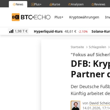
News
Plus+
Kurse
Analysen
Reviews
Plus+
Kryptowährungen
In
BTC-ECHO
1,98 T
€
57
€
Hyperliquid-Kurs
48,61
€
Solana-Kurs
64,04
-1.00%
-2.10%
Startseite
Schlagzeilen
"Fokus auf Sicher
DFB: Kry
Partner 
Der Deutsche Fußba
Künftig arbeitet 
von
David Schei
14.01.2026, 17:1