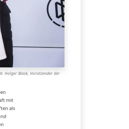
Dr. Holger Blask, Vorsitzender der
hen
ft mit
ten als
und
en