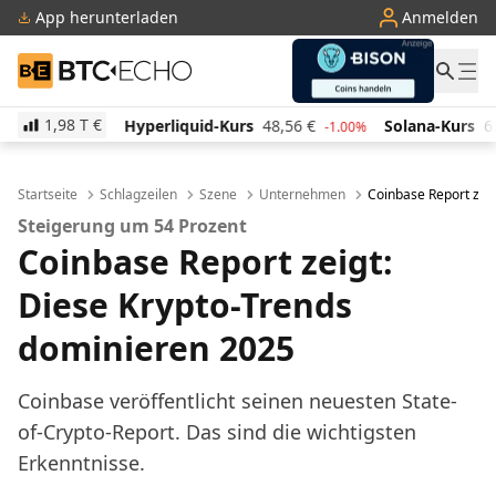
App herunterladen
Anmelden
BTC-ECHO
1,98 T
€
Hyperliquid-Kurs
48,56
€
Solana-Kurs
62,94
€
-1.00%
-1.70%
Startseite
Schlagzeilen
Szene
Unternehmen
Coinbase Report zei
Steigerung um 54 Prozent
Coinbase Report zeigt:
Diese Krypto-Trends
dominieren 2025
Coinbase veröffentlicht seinen neuesten State-
of-Crypto-Report. Das sind die wichtigsten
Erkenntnisse.