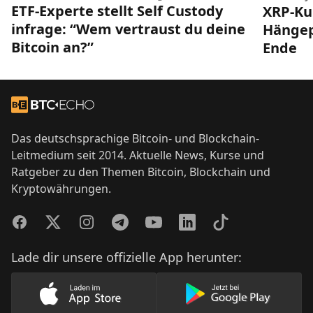
ETF-Experte stellt Self Custody
XRP-Ku
infrage: “Wem vertraust du deine
Hängep
Bitcoin an?”
Ende
Footer
Zur Startseite
Das deutschsprachige Bitcoin- und Blockchain-
Leitmedium seit 2014. Aktuelle News, Kurse und
Ratgeber zu den Themen Bitcoin, Blockchain und
Kryptowährungen.
Facebook
Twitter
Instagram
Telegram
YouTube
LinkedIn
TikTok
Lade dir unsere offizielle App herunter:
Lade unsere App im AppStore herunter
Lade unsere App