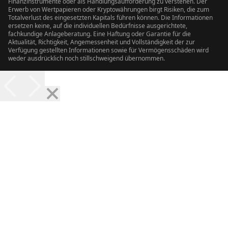
Finanzinstrumente oder als Handlungsaufforderung zu verstehen. Der
Erwerb von Wertpapieren oder Kryptowährungen birgt Risiken, die zum
Totalverlust des eingesetzten Kapitals führen können. Die Informationen
ersetzen keine, auf die individuellen Bedürfnisse ausgerichtete,
fachkundige Anlageberatung. Eine Haftung oder Garantie für die
Aktualität, Richtigkeit, Angemessenheit und Vollständigkeit der zur
Verfügung gestellten Informationen sowie für Vermögensschäden wird
weder ausdrücklich noch stillschweigend übernommen.