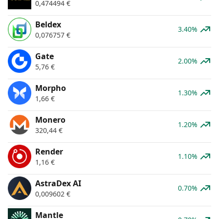
0,474494
€
Beldex
3.40%
0,076757
€
Gate
2.00%
5,76
€
Morpho
1.30%
1,66
€
Monero
1.20%
320,44
€
Render
1.10%
1,16
€
AstraDex AI
0.70%
0,009602
€
Mantle