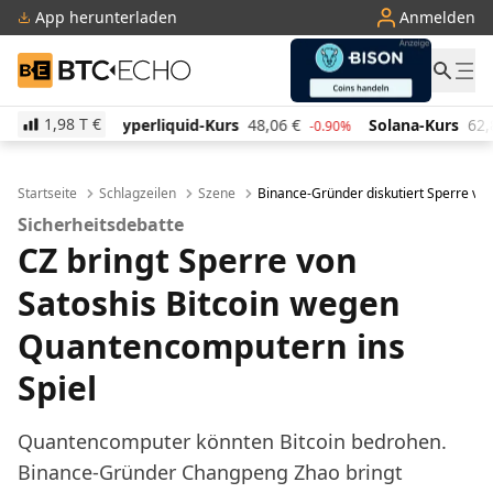
App herunterladen
Anmelden
BTC-ECHO
1,98 T
€
quid-Kurs
48,06
€
Solana-Kurs
62,88
€
TRON-Kur
-0.90%
-1.20%
Startseite
Schlagzeilen
Szene
Binance-Gründer diskutiert Sperre von
Sicherheitsdebatte
CZ bringt Sperre von
Satoshis Bitcoin wegen
Quantencomputern ins
Spiel
Quantencomputer könnten Bitcoin bedrohen.
Binance-Gründer Changpeng Zhao bringt