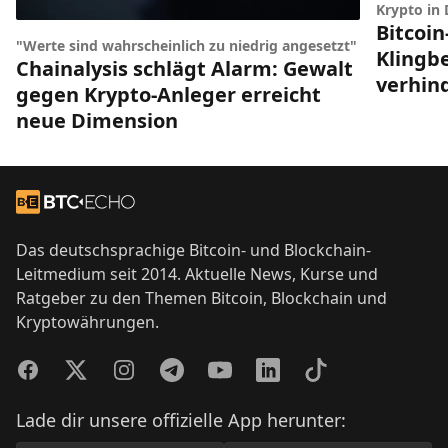
Krypto in
Bitcoin
"Werte sind wahrscheinlich zu niedrig angesetzt"
Klingbe
Chainalysis schlägt Alarm: Gewalt
verhin
gegen Krypto-Anleger erreicht
neue Dimension
Footer
Zur Startseite
Das deutschsprachige Bitcoin- und Blockchain-
Leitmedium seit 2014. Aktuelle News, Kurse und
Ratgeber zu den Themen Bitcoin, Blockchain und
Kryptowährungen.
Facebook
Twitter
Instagram
Telegram
YouTube
LinkedIn
TikTok
Lade dir unsere offizielle App herunter: