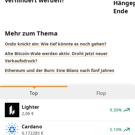
verhindert werden?
Hängep
Ende
Mehr zum Thema
Ondo knickt ein: Wie tief könnte es noch gehen?
Alte Bitcoin-Wale werden aktiv: Droht jetzt neuer
Verkaufsdruck?
Ethereum und der Burn: Eine Bilanz nach fünf Jahren
Top
Flop
Lighter
9.30%
2,06
€
Cardano
5.10%
0,172285
€