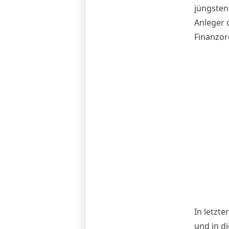
jüngsten
Anleger d
Finanzor
In letzte
und in d