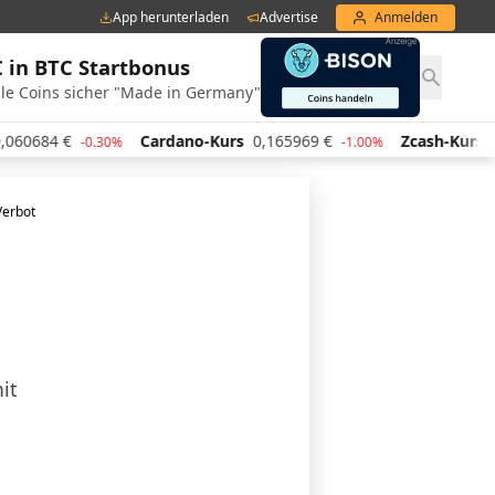
App herunterladen
Advertise
Anmelden
€ in BTC Startbonus
le Coins sicher "Made in Germany"
Cardano-Kurs
0,165969
€
Zcash-Kurs
447,29
€
30%
-1.00%
2.60
Verbot
it