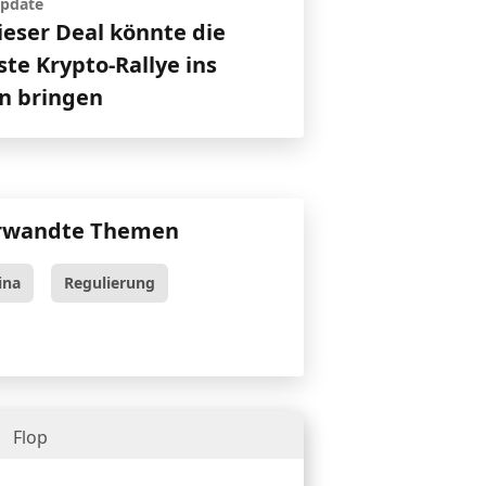
pdate
ieser Deal könnte die
te Krypto-Rallye ins
en bringen
rwandte Themen
ina
Regulierung
Flop