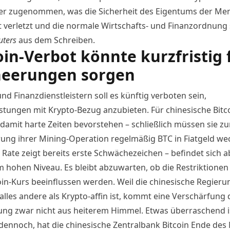
er zugenommen, was die Sicherheit des Eigentums der Me
t verletzt und die normale Wirtschafts- und Finanzordnung 
uters
aus dem Schreiben.
oin-Verbot könnte kurzfristig 
heerungen sorgen
d Finanzdienstleistern soll es künftig verboten sein,
istungen mit Krypto-Bezug anzubieten. Für chinesische Bitc
damit harte Zeiten bevorstehen – schließlich müssen sie zu
rung ihrer Mining-Operation regelmäßig BTC in Fiatgeld we
 Rate zeigt bereits erste Schwächezeichen – befindet sich 
m hohen Niveau. Es bleibt abzuwarten, ob die Restriktionen
oin-Kurs
beeinflussen werden. Weil die chinesische Regieru
alles andere als Krypto-affin ist, kommt eine Verschärfung 
ung zwar nicht aus heiterem Himmel. Etwas überraschend i
dennoch, hat die chinesische Zentralbank Bitcoin Ende des