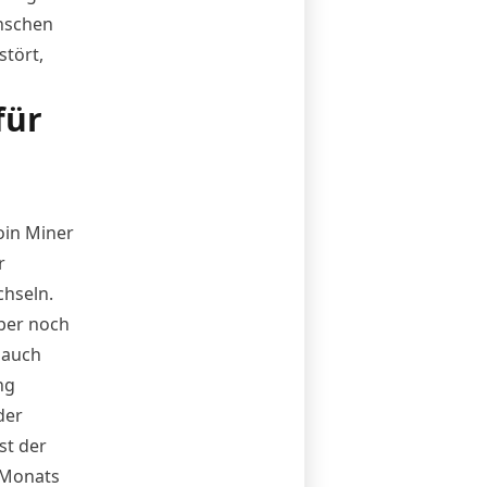
nschen
stört,
für
oin Miner
r
chseln.
aber noch
 auch
ng
der
st der
 Monats