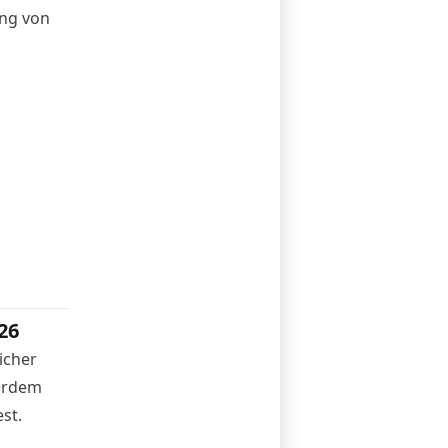
ung von
26
icher
ßerdem
st.