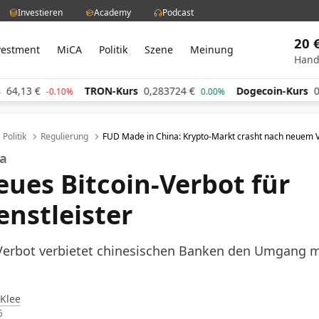
Investieren
Academy
Podcast
20 
vestment
MiCA
Politik
Szene
Meinung
Hand
TRON-Kurs
0,283724
€
Dogecoin-Kurs
0,060684
€
0%
0.00%
-0.
Politik
Regulierung
FUD Made in China: Krypto-Markt crasht nach neuem 
na
eues Bitcoin-Verbot für
enstleister
-Verbot verbietet chinesischen Banken den Umgang m
 Klee
5