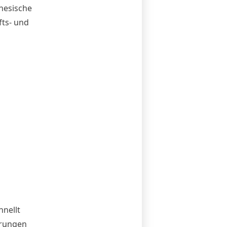
nesische
fts- und
hnellt
hrungen