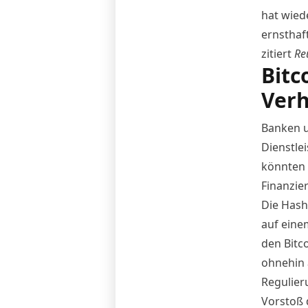
hat wied
ernsthaf
zitiert
Re
Bitc
Ver
Banken un
Dienstle
könnten 
Finanzie
Die Hash
auf eine
den
Bitc
ohnehin 
Regulier
Vorstoß 