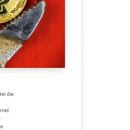
et die
rnet
r
ie