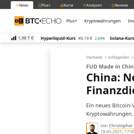
News
Plus+
Kurse
Analysen
Reviews
Plus+
Kryptowährungen
In
BTC-ECHO
1,98 T
€
Hyperliquid-Kurs
49,19
€
Solana-Kurs
64,13
€
0.40%
2.60%
-0.1
Startseite
Schlagzeilen
FUD Made in Chi
China: N
Finanzdi
Ein neues Bitcoin
Kryptowährungen.
von
Christopher
18.05.2021, 17:4