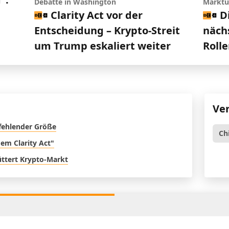
Debatte in Washington
Marktu
Clarity Act vor der
D
Entscheidung – Krypto-Streit
nächs
um Trump eskaliert weiter
Roll
Ve
 fehlender Größe
Ch
em Clarity Act"
üttert Krypto-Markt