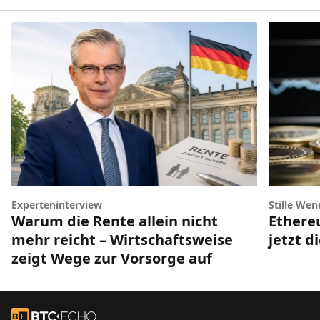
Experteninterview
Stille Wen
Warum die Rente allein nicht
Ethere
mehr reicht – Wirtschaftsweise
jetzt d
zeigt Wege zur Vorsorge auf
Footer
Zur Startseite