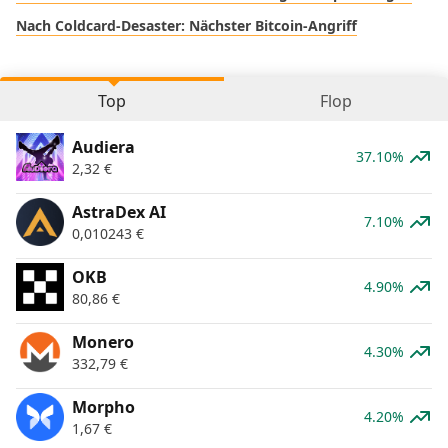
Nach Coldcard-Desaster: Nächster Bitcoin-Angriff
Top
Flop
Audiera
37.10%
2,32
€
AstraDex AI
7.10%
0,010243
€
OKB
4.90%
80,86
€
Monero
4.30%
332,79
€
Morpho
4.20%
1,67
€