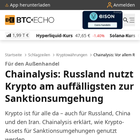
App herunterladen
Anmelden
BTC-ECHO
1,99 T
€
Hyperliquid-Kurs
47,65
€
Solana-Kurs
66,00
€
2.20%
-1.40%
3
Startseite
Schlagzeilen
Kryptowährungen
Chainalysis: Vor allem Ru
Für den Außenhandel
Chainalysis: Russland nutzt
Krypto am auffälligsten zur
Sanktionsumgehung
Krypto ist für alle da – auch für Russland, China
und den Iran. Chainalysis erklärt, wie Krypto-
Assets für Sanktionsumgehungen genutzt
werden.