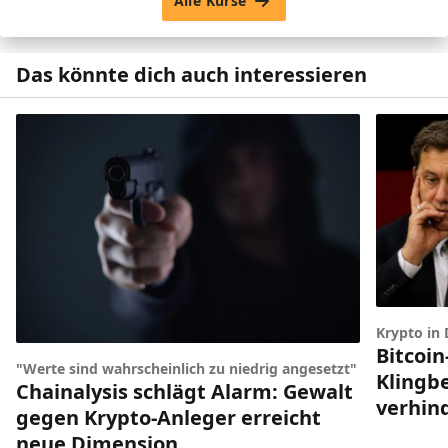
Alle Kurse
Das könnte dich auch interessieren
Krypto in
Bitcoin
"Werte sind wahrscheinlich zu niedrig angesetzt"
Klingbe
Chainalysis schlägt Alarm: Gewalt
verhin
gegen Krypto-Anleger erreicht
neue Dimension