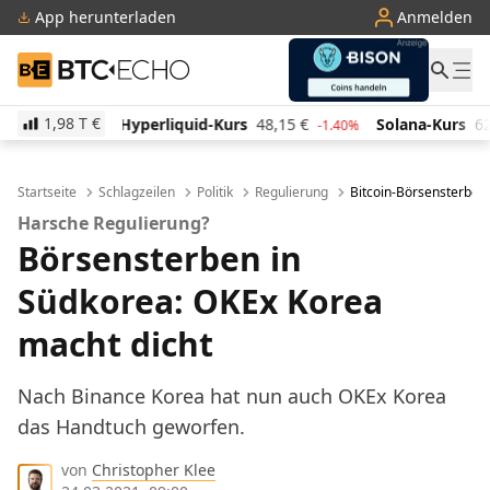
App herunterladen
Anmelden
BTC-ECHO
1,98 T
€
iquid-Kurs
48,15
€
Solana-Kurs
62,87
€
TRON-Ku
-1.40%
-1.40%
Startseite
Schlagzeilen
Politik
Regulierung
Bitcoin-Börsensterben
Harsche Regulierung?
Börsensterben in
Südkorea: OKEx Korea
macht dicht
Nach Binance Korea hat nun auch OKEx Korea
das Handtuch geworfen.
von
Christopher Klee