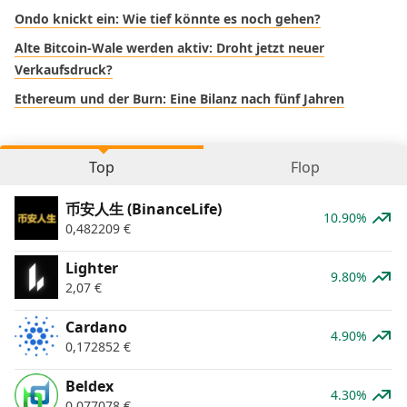
Ondo knickt ein: Wie tief könnte es noch gehen?
Alte Bitcoin-Wale werden aktiv: Droht jetzt neuer
Verkaufsdruck?
Ethereum und der Burn: Eine Bilanz nach fünf Jahren
Top
Flop
币安人生 (BinanceLife)
10.90%
0,482209
€
Lighter
9.80%
2,07
€
Cardano
4.90%
0,172852
€
Beldex
4.30%
0,077078
€