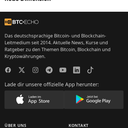
Footer
Zur Startseite
Das deutschsprachige Bitcoin- und Blockchain-
Leitmedium seit 2014. Aktuelle News, Kurse und
Ratgeber zu den Themen Bitcoin, Blockchain und
Kryptowährungen.
Facebook
Twitter
Instagram
Telegram
YouTube
LinkedIn
TikTok
Lade dir unsere offizielle App herunter:
Lade unsere App im AppStore herunter
Lade unsere App
ÜBER UNS
KONTAKT