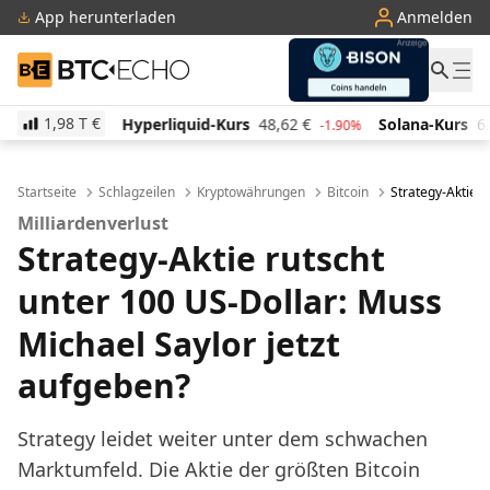
App herunterladen
Anmelden
BTC-ECHO
1,98 T
€
liquid-Kurs
48,62
€
Solana-Kurs
62,85
€
TRON-K
-1.90%
-1.80%
Startseite
Schlagzeilen
Kryptowährungen
Bitcoin
Strategy-Aktie 
Milliardenverlust
Strategy-Aktie rutscht
unter 100 US-Dollar: Muss
Michael Saylor jetzt
aufgeben?
Strategy leidet weiter unter dem schwachen
Marktumfeld. Die Aktie der größten Bitcoin