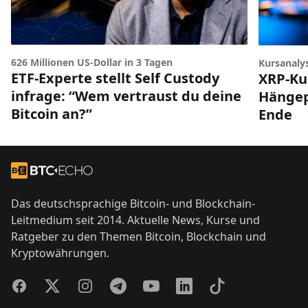
626 Millionen US-Dollar in 3 Tagen
Kursanaly
ETF-Experte stellt Self Custody
XRP-Ku
infrage: “Wem vertraust du deine
Hängep
Bitcoin an?”
Ende
Footer
Zur Startseite
Das deutschsprachige Bitcoin- und Blockchain-
Leitmedium seit 2014. Aktuelle News, Kurse und
Ratgeber zu den Themen Bitcoin, Blockchain und
Kryptowährungen.
Facebook
Twitter
Instagram
Telegram
YouTube
LinkedIn
TikTok