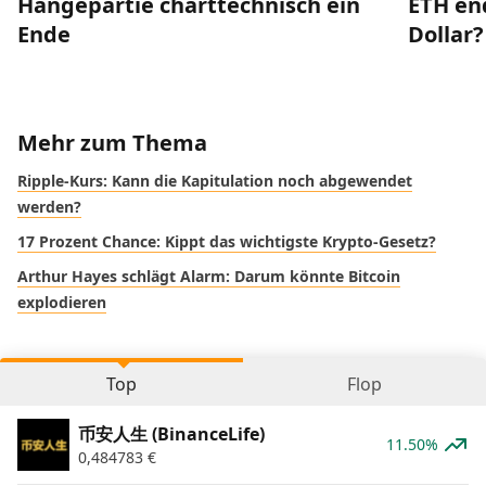
Hängepartie charttechnisch ein
ETH end
Ende
Dollar?
Mehr zum Thema
Ripple-Kurs: Kann die Kapitulation noch abgewendet
werden?
17 Prozent Chance: Kippt das wichtigste Krypto-Gesetz?
Arthur Hayes schlägt Alarm: Darum könnte Bitcoin
explodieren
Top
Flop
币安人生 (BinanceLife)
11.50%
0,484783
€