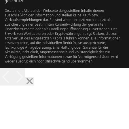
geschützt
Disclaimer: Alle auf der Webseite dargestellten Inhalte dienen
ausschließlich der Information und stellen keine Kauf- bzw.
Verkaufsempfehlungen dar. Sie sind weder explizit noch implizit als
Zusicherung einer bestimmten Kursentwicklung der genannten
Finanzinstrumente oder als Handlungsaufforderung zu verstehen. Der
Erwerb von Wertpapieren oder Kryptowährungen birgt Risiken, die zum
Totalverlust des eingesetzten Kapitals führen können. Die Informationen
ersetzen keine, auf die individuellen Bedürfnisse ausgerichtete,
fachkundige Anlageberatung. Eine Haftung oder Garantie für die
Aktualität, Richtigkeit, Angemessenheit und Vollständigkeit der zur
Verfügung gestellten Informationen sowie für Vermögensschäden wird
weder ausdrücklich noch stillschweigend übernommen.