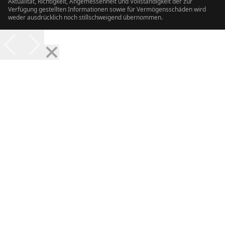
Aktualität, Richtigkeit, Angemessenheit und Vollständigkeit der zur
Verfügung gestellten Informationen sowie für Vermögensschäden wird
weder ausdrücklich noch stillschweigend übernommen.