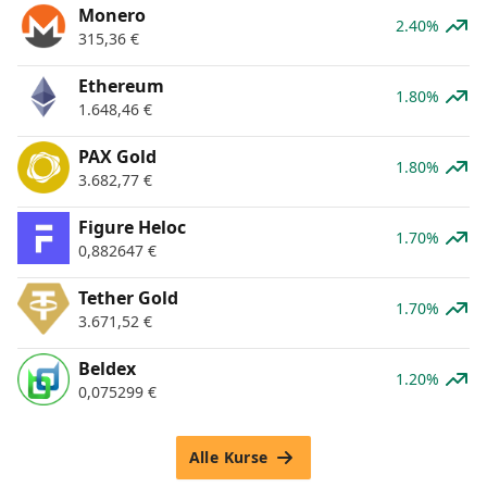
Monero
2.40%
315,36
€
Ethereum
1.80%
1.648,46
€
PAX Gold
1.80%
3.682,77
€
Figure Heloc
1.70%
0,882647
€
Tether Gold
1.70%
3.671,52
€
Beldex
1.20%
0,075299
€
Alle Kurse