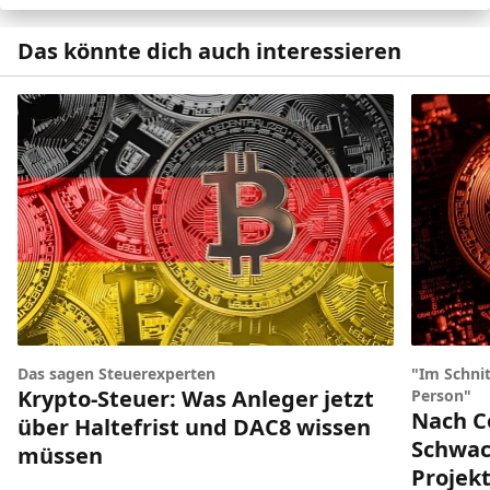
Das könnte dich auch interessieren
Das sagen Steuerexperten
"Im Schnit
Krypto-Steuer: Was Anleger jetzt
Person"
Nach Co
über Haltefrist und DAC8 wissen
Schwach
müssen
Projek