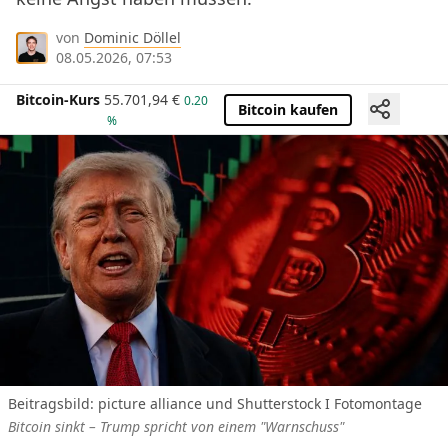
von
Dominic Döllel
08.05.2026, 07:53
Bitcoin-Kurs
55.701,94
€
0.20
Bitcoin kaufen
%
Beitragsbild: picture alliance und Shutterstock I Fotomontage
Bitcoin sinkt – Trump spricht von einem "Warnschuss"