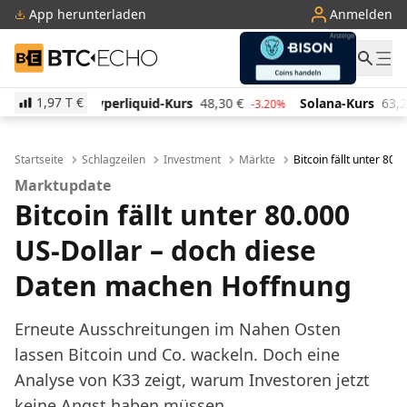
App herunterladen
Anmelden
BTC-ECHO
1,97 T
€
uid-Kurs
48,30
€
Solana-Kurs
63,28
€
TRON-Kurs
-3.20%
-1.10%
Startseite
Schlagzeilen
Investment
Märkte
Bitcoin fällt unter 80
Marktupdate
Bitcoin fällt unter 80.000
US-Dollar – doch diese
Daten machen Hoffnung
Erneute Ausschreitungen im Nahen Osten
lassen Bitcoin und Co. wackeln. Doch eine
Analyse von K33 zeigt, warum Investoren jetzt
keine Angst haben müssen.