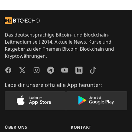
Footer
Zur Startseite
Das deutschsprachige Bitcoin- und Blockchain-
Leitmedium seit 2014. Aktuelle News, Kurse und
Ratgeber zu den Themen Bitcoin, Blockchain und
Kryptowährungen.
Facebook
Twitter
Instagram
Telegram
YouTube
LinkedIn
TikTok
Lade dir unsere offizielle App herunter:
Lade unsere App im AppStore herunter
Lade unsere App
ÜBER UNS
KONTAKT