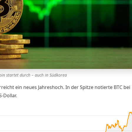
oin startet durch – auch in Südkorea
rreicht ein neues
Jahreshoch
. In der Spitze notierte BTC bei
-Dollar.