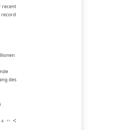
r recent
s record
llionen
Ende
gang des
s