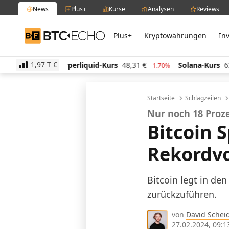
News
Plus+
Kurse
Analysen
Reviews
Plus+
Kryptowährungen
In
BTC-ECHO
1,97 T
€
quid-Kurs
48,31
€
Solana-Kurs
63,48
€
TRON-Ku
-1.70%
-0.10%
Startseite
Schlagzeilen
Nur noch 18 Proze
Bitcoin 
Rekordvo
Bitcoin legt in den
zurückzuführen.
von
David Schei
27.02.2024, 09:1