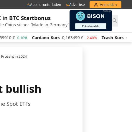
App herunterladen
Advertise
Anmelden
€ in BTC Startbonus
le Coins sicher "Made in Germany"
-Kurs
0,163499
€
Zcash-Kurs
434,78
€
Chainlink
-2.40%
-2.10%
5 Prozent in 2024
 bullish
die Spot ETFs