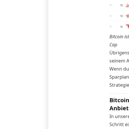
Bitcoin i
Cap
Übrigens
seinem Al
Wenn du a
Sparplan
Strategi
Bitcoi
Anbiet
In unser
Schritt e