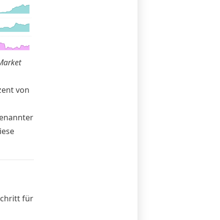
 Market
zent von
genannter
iese
hritt für