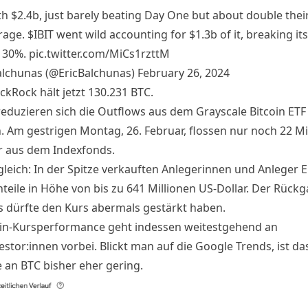
th $2.4b, just barely beating Day One but about double thei
erage.
$IBIT
went wild accounting for $1.3b of it, breaking it
 30%.
pic.twitter.com/MiCs1rzttM
alchunas (@EricBalchunas)
February 26, 2024
lackRock
hält
jetzt 130.231 BTC.
reduzieren sich die Outflows aus dem Grayscale Bitcoin ETF
h. Am gestrigen Montag, 26. Februar, flossen nur noch 22 Mi
r aus dem Indexfonds.
leich: In der Spitze
verkauften
Anlegerinnen und Anleger 
nteile in Höhe von bis zu 641 Millionen US-Dollar. Der Rück
s dürfte den Kurs abermals gestärkt haben.
oin-Kursperformance geht indessen weitestgehend an
estor:innen vorbei. Blickt man auf die Google Trends, ist da
e an BTC bisher eher gering.