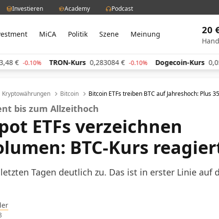
Investieren
Academy
Podcast
20 
vestment
MiCA
Politik
Szene
Meinung
Hand
rs
0,283084
€
Dogecoin-Kurs
0,059910
€
Cardano
-0.10%
0.10%
Kryptowährungen
Bitcoin
Bitcoin ETFs treiben BTC auf Jahreshoch: Plus 3
nt bis zum Allzeithoch
Spot ETFs verzeichnen
lumen: BTC-Kurs reagiert
 letzten Tagen deutlich zu. Das ist in erster Linie auf 
der
3