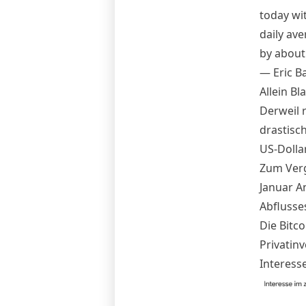
today wi
daily av
by about
— Eric B
Allein B
Derweil 
drastisc
US-Dolla
Zum Verg
Januar A
Abflusse
Die Bitc
Privatinv
Interess