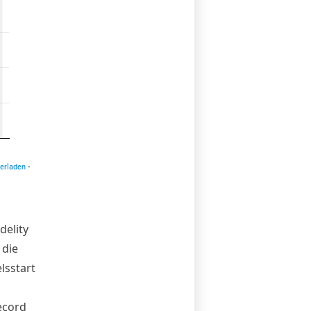
delity
 die
lsstart
record