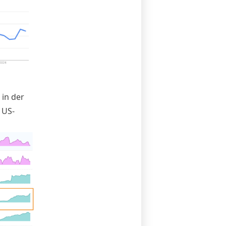
 in der
 US-