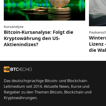
Kursanalyse
Bitcoin-Kursanalyse: Folgt die
Paukensch
Winter
Kryptowährung den US-
Lizenz 
Aktienindizes?
die Wal
Footer
Zur Startseite
Das deutschsprachige Bitcoin- und Blockchain-
Leitmedium seit 2014. Aktuelle News, Kurse und
Ratgeber zu den Themen Bitcoin, Blockchain und
Kryptowährungen.