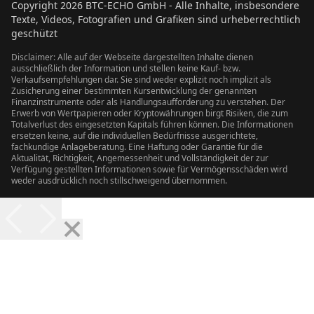
Copyright
2026
BTC-ECHO GmbH - Alle Inhalte, insbesondere
Texte, Videos, Fotografien und Grafiken sind urheberrechtlich
geschützt
Disclaimer: Alle auf der Webseite dargestellten Inhalte dienen
ausschließlich der Information und stellen keine Kauf- bzw.
Verkaufsempfehlungen dar. Sie sind weder explizit noch implizit als
Zusicherung einer bestimmten Kursentwicklung der genannten
Finanzinstrumente oder als Handlungsaufforderung zu verstehen. Der
Erwerb von Wertpapieren oder Kryptowährungen birgt Risiken, die zum
Totalverlust des eingesetzten Kapitals führen können. Die Informationen
ersetzen keine, auf die individuellen Bedürfnisse ausgerichtete,
fachkundige Anlageberatung. Eine Haftung oder Garantie für die
Aktualität, Richtigkeit, Angemessenheit und Vollständigkeit der zur
Verfügung gestellten Informationen sowie für Vermögensschäden wird
weder ausdrücklich noch stillschweigend übernommen.