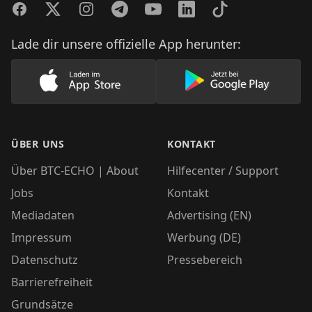
Facebook
Twitter
Instagram
Telegram
YouTube
LinkedIn
TikTok
Lade dir unsere offizielle App herunter:
Lade unsere App im AppStore herunter
Lade unsere App
ÜBER UNS
KONTAKT
Über BTC-ECHO | About
Hilfecenter / Support
Jobs
Kontakt
Mediadaten
Advertising (EN)
Impressum
Werbung (DE)
Datenschutz
Pressebereich
Barrierefreiheit
Grundsätze