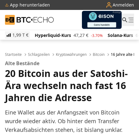
App herunterladen
Anmelden
BTC-ECHO
1,99 T
€
yperliquid-Kurs
47,27
€
Solana-Kurs
64,07
€
TRO
-3.70%
0.40%
Startseite
Schlagzeilen
Kryptowährungen
Bitcoin
16 Jahre alte B
Alte Bestände
20 Bitcoin aus der Satoshi-
Ära wechseln nach fast 16
Jahren die Adresse
Eine Wallet aus der Anfangszeit von Bitcoin
wurde wieder aktiv. Ob hinter dem Transfer
Verkaufsabsichten stehen, ist bislang unklar.