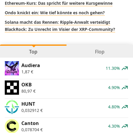
Ethereum-Kurs: Das spricht für weitere Kursgewinne
Ondo knickt ein: Wie tief könnte es noch gehen?
Solana macht das Rennen: Ripple-Anwalt verteidigt
BlackRock: Zu Unrecht im Visier der XRP-Community?
Top
Flop
Audiera
11.30%
1,87
€
OKB
4.90%
80,97
€
HUNT
4.80%
0,032912
€
Canton
4.30%
0,078704
€