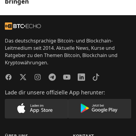
bringen
Footer
Zur Startseite
Das deutschsprachige Bitcoin- und Blockchain-
Leitmedium seit 2014. Aktuelle News, Kurse und
Ratgeber zu den Themen Bitcoin, Blockchain und
Kryptowährungen.
Facebook
Twitter
Instagram
Telegram
YouTube
LinkedIn
TikTok
Lade dir unsere offizielle App herunter:
Lade unsere App im AppStore herunter
Lade unsere App
ÜBER UNS
KONTAKT