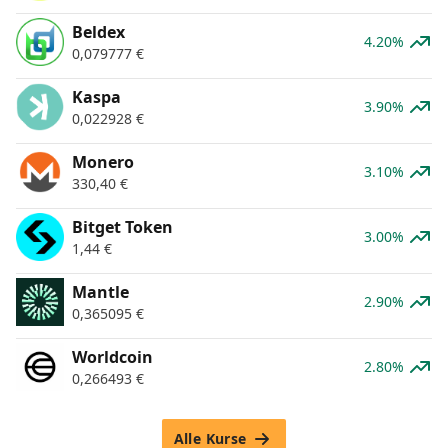
Beldex
4.20%
0,079777
€
Kaspa
3.90%
0,022928
€
Monero
3.10%
330,40
€
Bitget Token
3.00%
1,44
€
Mantle
2.90%
0,365095
€
Worldcoin
2.80%
0,266493
€
Alle Kurse