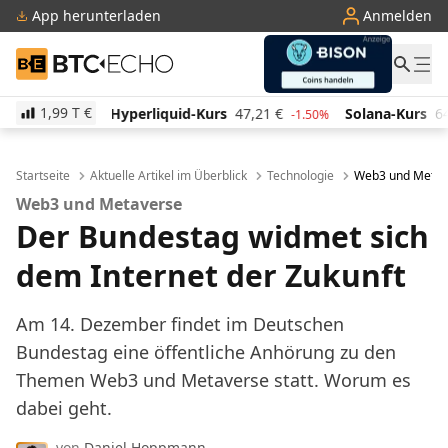
App herunterladen
Anmelden
BTC-ECHO
1,99 T
€
liquid-Kurs
47,21
€
Solana-Kurs
64,69
€
TRON-Ku
-1.50%
2.60%
Startseite
Aktuelle Artikel im Überblick
Technologie
Web3 und Metave
Web3 und Metaverse
Der Bundestag widmet sich
dem Internet der Zukunft
Am 14. Dezember findet im Deutschen
Bundestag eine öffentliche Anhörung zu den
Themen Web3 und Metaverse statt. Worum es
dabei geht.
von
Daniel Hoppmann