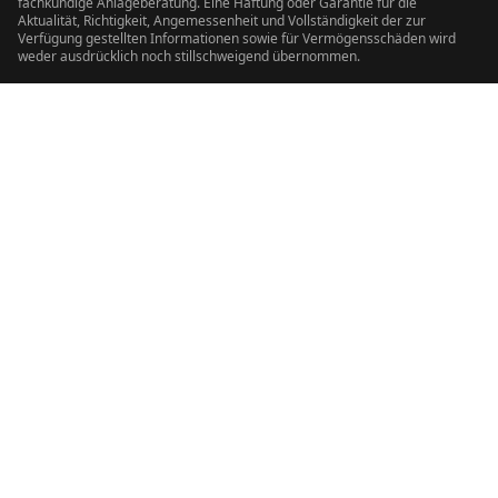
fachkundige Anlageberatung. Eine Haftung oder Garantie für die
Aktualität, Richtigkeit, Angemessenheit und Vollständigkeit der zur
Verfügung gestellten Informationen sowie für Vermögensschäden wird
weder ausdrücklich noch stillschweigend übernommen.