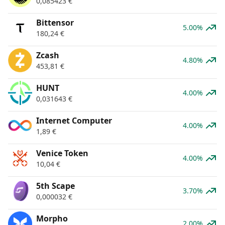
0,085423
€
Bittensor
5.00%
180,24
€
Zcash
4.80%
453,81
€
HUNT
4.00%
0,031643
€
Internet Computer
4.00%
1,89
€
Venice Token
4.00%
10,04
€
5th Scape
3.70%
0,000032
€
Morpho
2.00%