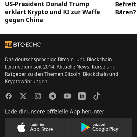
US-Präsident Donald Trump
Befreit
erklärt Krypto und KI zur Waffe
Bären?
gegen China
Footer
Zur Startseite
Das deutschsprachige Bitcoin- und Blockchain-
Leitmedium seit 2014. Aktuelle News, Kurse und
Ratgeber zu den Themen Bitcoin, Blockchain und
Kryptowährungen.
Facebook
Twitter
Instagram
Telegram
YouTube
LinkedIn
TikTok
Lade dir unsere offizielle App herunter:
Lade unsere App im AppStore herunter
Lade unsere App