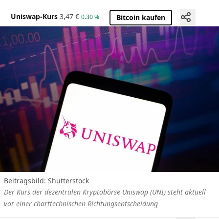
Uniswap-Kurs
3,47
€
0.30 %
Bitcoin kaufen
Beitragsbild: Shutterstock
Der Kurs der dezentralen Kryptobörse Uniswap (UNI) steht aktuell
vor einer charttechnischen Richtungsentscheidung