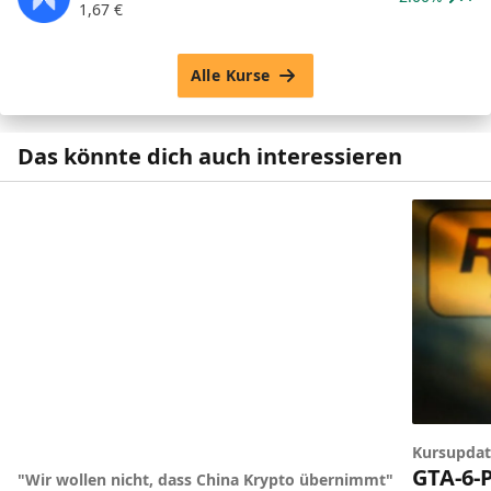
1,67
€
Alle Kurse
Das könnte dich auch interessieren
Kursupdat
GTA-6-P
"Wir wollen nicht, dass China Krypto übernimmt"