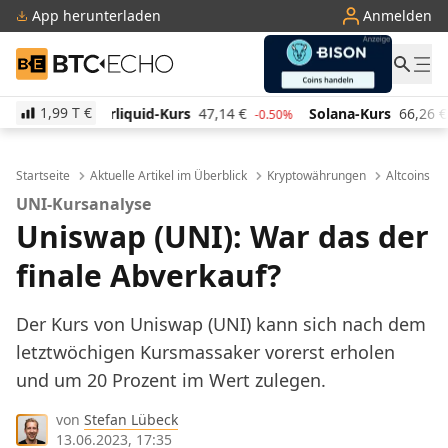
App herunterladen
Anmelden
BTC-ECHO
1,99 T
€
id-Kurs
47,14
€
Solana-Kurs
66,26
€
TRON-Kurs
-0.50%
1.10%
Startseite
Aktuelle Artikel im Überblick
Kryptowährungen
Altcoins
UNI-Kursanalyse
Uniswap (UNI): War das der
finale Abverkauf?
Der Kurs von Uniswap (UNI) kann sich nach dem
letztwöchigen Kursmassaker vorerst erholen
und um 20 Prozent im Wert zulegen.
von
Stefan Lübeck
13.06.2023, 17:35