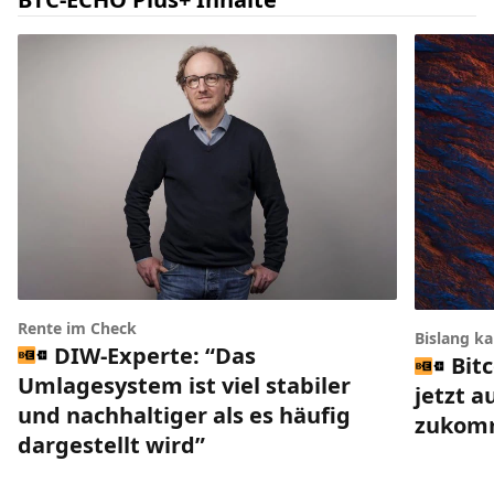
Rente im Check
Bislang k
DIW-Experte: “Das
Bit
Umlagesystem ist viel stabiler
jetzt a
und nachhaltiger als es häufig
zukom
dargestellt wird”