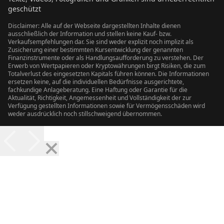
geschützt
Disclaimer: Alle auf der Webseite dargestellten Inhalte dienen
ausschließlich der Information und stellen keine Kauf- bzw.
Verkaufsempfehlungen dar. Sie sind weder explizit noch implizit als
Zusicherung einer bestimmten Kursentwicklung der genannten
Finanzinstrumente oder als Handlungsaufforderung zu verstehen. Der
Erwerb von Wertpapieren oder Kryptowährungen birgt Risiken, die zum
Totalverlust des eingesetzten Kapitals führen können. Die Informationen
ersetzen keine, auf die individuellen Bedürfnisse ausgerichtete,
fachkundige Anlageberatung. Eine Haftung oder Garantie für die
Aktualität, Richtigkeit, Angemessenheit und Vollständigkeit der zur
Verfügung gestellten Informationen sowie für Vermögensschäden wird
weder ausdrücklich noch stillschweigend übernommen.