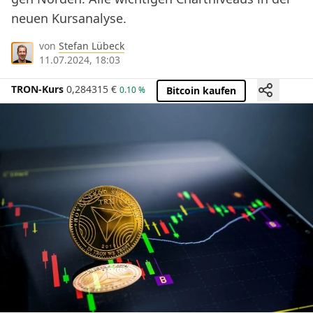
neuen Kursanalyse.
von
Stefan Lübeck
11.07.2024, 18:03
TRON-Kurs
0,284315
€
0.10 %
Bitcoin kaufen