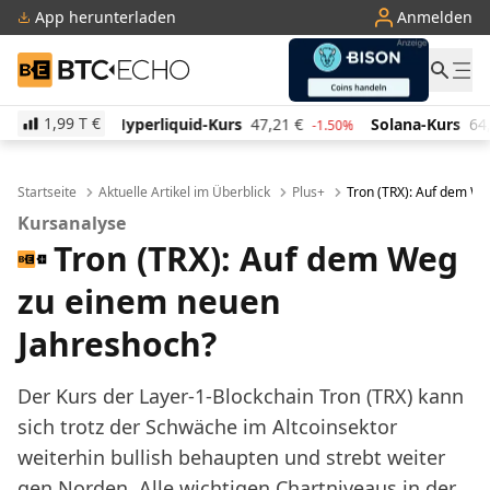
App herunterladen
Anmelden
BTC-ECHO
1,99 T
€
iquid-Kurs
47,21
€
Solana-Kurs
64,69
€
TRON-Kur
-1.50%
2.60%
Startseite
Aktuelle Artikel im Überblick
Plus+
Tron (TRX): Auf dem W
Kursanalyse
Tron (TRX): Auf dem Weg
zu einem neuen
Jahreshoch?
Der Kurs der Layer-1-Blockchain Tron (TRX) kann
sich trotz der Schwäche im Altcoinsektor
weiterhin bullish behaupten und strebt weiter
gen Norden. Alle wichtigen Chartniveaus in der