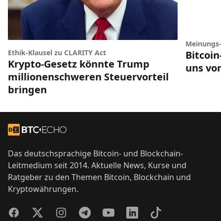
Meinungs
Ethik-Klausel zu CLARITY Act
Bitcoi
Krypto-Gesetz könnte Trump
uns vor
millionenschweren Steuervorteil
bringen
Footer
Zur Startseite
Das deutschsprachige Bitcoin- und Blockchain-
Leitmedium seit 2014. Aktuelle News, Kurse und
Ratgeber zu den Themen Bitcoin, Blockchain und
Kryptowährungen.
Facebook
Twitter
Instagram
Telegram
YouTube
LinkedIn
TikTok