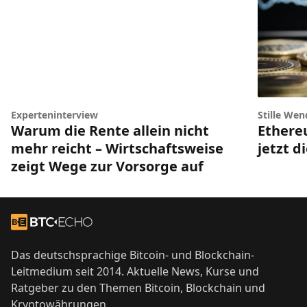
Experteninterview
Stille Wen
Warum die Rente allein nicht
Ethere
mehr reicht – Wirtschaftsweise
jetzt d
zeigt Wege zur Vorsorge auf
Footer
Zur Startseite
Das deutschsprachige Bitcoin- und Blockchain-
Leitmedium seit 2014. Aktuelle News, Kurse und
Ratgeber zu den Themen Bitcoin, Blockchain und
Kryptowährungen.