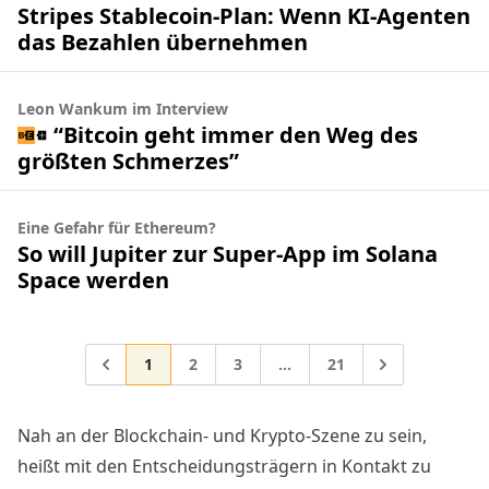
Stripes Stablecoin-Plan: Wenn KI-Agenten
das Bezahlen übernehmen
Leon Wankum im Interview
“Bitcoin geht immer den Weg des
größten Schmerzes”
Eine Gefahr für Ethereum?
So will Jupiter zur Super-App im Solana
Space werden
Gehe zur Seite
Gehe zur Seite
Gehe zur Seite
Gehe zur Seite
Gehe zu
1
2
3
…
21
Zwischenseiten weggelasse
Nah an der Blockchain- und Krypto-Szene zu sein,
heißt mit den Entscheidungsträgern in Kontakt zu