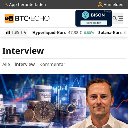
App herunterladen
Anmelden
BTC-ECHO
1,99 T
€
1,28
€
Hyperliquid-Kurs
47,38
€
Solana-Kurs
65,7
2.00%
0.80%
Interview
Alle
Interview
Kommentar