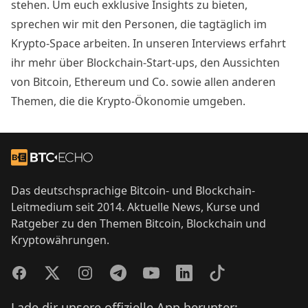
stehen. Um euch exklusive Insights zu bieten,
sprechen wir mit den Personen, die tagtäglich im
Krypto-Space arbeiten. In unseren Interviews erfahrt
ihr mehr über Blockchain-Start-ups, den Aussichten
von Bitcoin, Ethereum und Co. sowie allen anderen
Themen, die die Krypto-Ökonomie umgeben.
Footer
Zur Startseite
Das deutschsprachige Bitcoin- und Blockchain-
Leitmedium seit 2014. Aktuelle News, Kurse und
Ratgeber zu den Themen Bitcoin, Blockchain und
Kryptowährungen.
Facebook
Twitter
Instagram
Telegram
YouTube
LinkedIn
TikTok
Lade dir unsere offizielle App herunter: