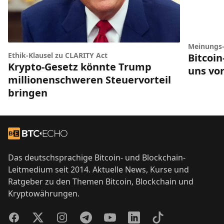
Meinungs
Ethik-Klausel zu CLARITY Act
Bitcoi
Krypto-Gesetz könnte Trump
uns vor
millionenschweren Steuervorteil
bringen
Footer
Zur Startseite
Das deutschsprachige Bitcoin- und Blockchain-
Leitmedium seit 2014. Aktuelle News, Kurse und
Ratgeber zu den Themen Bitcoin, Blockchain und
Kryptowährungen.
Facebook
Twitter
Instagram
Telegram
YouTube
LinkedIn
TikTok