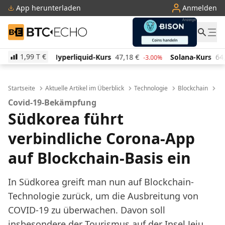
App herunterladen
Anmelden
BTC-ECHO
1,99 T
€
quid-Kurs
47,18
€
Solana-Kurs
64,90
€
TRON-Kur
-3.00%
1.60%
Startseite
Aktuelle Artikel im Überblick
Technologie
Blockchain
Sü
Covid-19-Bekämpfung
Südkorea führt
verbindliche Corona-App
auf Blockchain-Basis ein
In Südkorea greift man nun auf Blockchain-
Technologie zurück, um die Ausbreitung von
COVID-19 zu überwachen. Davon soll
insbesondere der Tourismus auf der Insel Jeju