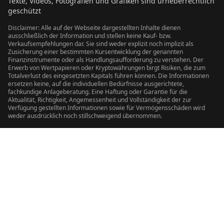
Texte, Videos, Fotografien und Grafiken sind urheberrechtlich
geschützt
Disclaimer: Alle auf der Webseite dargestellten Inhalte dienen
ausschließlich der Information und stellen keine Kauf- bzw.
Verkaufsempfehlungen dar. Sie sind weder explizit noch implizit als
Zusicherung einer bestimmten Kursentwicklung der genannten
Finanzinstrumente oder als Handlungsaufforderung zu verstehen. Der
Erwerb von Wertpapieren oder Kryptowährungen birgt Risiken, die zum
Totalverlust des eingesetzten Kapitals führen können. Die Informationen
ersetzen keine, auf die individuellen Bedürfnisse ausgerichtete,
fachkundige Anlageberatung. Eine Haftung oder Garantie für die
Aktualität, Richtigkeit, Angemessenheit und Vollständigkeit der zur
Verfügung gestellten Informationen sowie für Vermögensschäden wird
weder ausdrücklich noch stillschweigend übernommen.