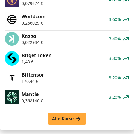
0,079674
€
Worldcoin
3.60%
0,266029
€
Kaspa
3.40%
0,022934
€
Bitget Token
3.30%
1,43
€
Bittensor
3.20%
170,44
€
Mantle
3.20%
0,368140
€
Alle Kurse