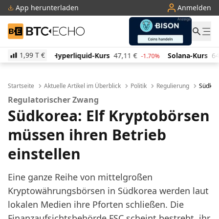
App herunterladen
Anmelden
BTC-ECHO
1,99 T
€
liquid-Kurs
47,11
€
Solana-Kurs
64,80
€
TRON-Ku
-1.70%
2.60%
Startseite
Aktuelle Artikel im Überblick
Politik
Regulierung
Südkore
Regulatorischer Zwang
Südkorea: Elf Kryptobörsen
müssen ihren Betrieb
einstellen
Eine ganze Reihe von mittelgroßen
Kryptowährungsbörsen in Südkorea werden laut
lokalen Medien ihre Pforten schließen. Die
Finanzaufsichtsbehörde FSC scheint bestrebt, ihr