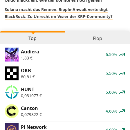
Ondo knickt ein: Wie tief könnte es noch gehen?
Solana macht das Rennen: Ripple-Anwalt verteidigt
BlackRock: Zu Unrecht im Visier der XRP-Community?
Top
Flop
Audiera
6.50%
1,83
€
OKB
5.50%
80,81
€
HUNT
5.00%
0,031077
€
Canton
4.60%
0,079822
€
Pi Network
4.00%