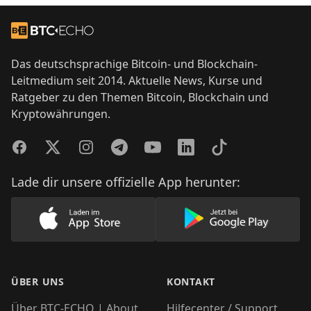
Footer
Zur Startseite
Das deutschsprachige Bitcoin- und Blockchain-
Leitmedium seit 2014. Aktuelle News, Kurse und
Ratgeber zu den Themen Bitcoin, Blockchain und
Kryptowährungen.
Facebook
Twitter
Instagram
Telegram
YouTube
LinkedIn
TikTok
Lade dir unsere offizielle App herunter:
Lade unsere App im AppStore herunter
Lade unsere App
ÜBER UNS
KONTAKT
Über BTC-ECHO | About
Hilfecenter / Support