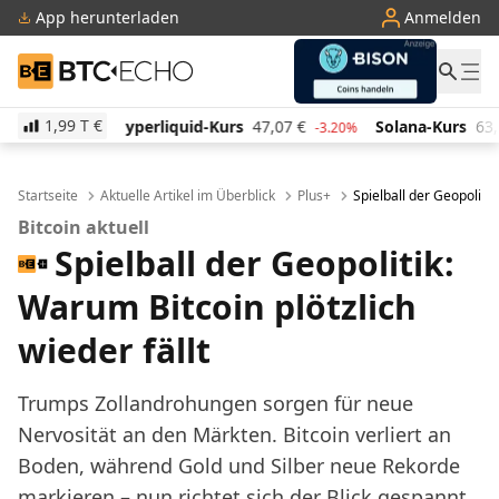
App herunterladen
Anmelden
BTC-ECHO
1,99 T
€
quid-Kurs
47,07
€
Solana-Kurs
63,95
€
TRON-Kur
-3.20%
1.30%
Startseite
Aktuelle Artikel im Überblick
Plus+
Spielball der Geopolitik
Bitcoin aktuell
Spielball der Geopolitik:
Warum Bitcoin plötzlich
wieder fällt
Trumps Zollandrohungen sorgen für neue
Nervosität an den Märkten. Bitcoin verliert an
Boden, während Gold und Silber neue Rekorde
markieren – nun richtet sich der Blick gespannt