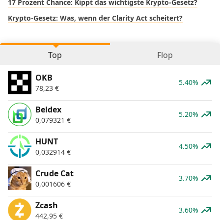
17 Prozent Chance: Kippt das wichtigste Krypto-Gesetz?
Krypto-Gesetz: Was, wenn der Clarity Act scheitert?
Top
Flop
OKB
5.40%
78,23
€
Beldex
5.20%
0,079321
€
HUNT
4.50%
0,032914
€
Crude Cat
3.70%
0,001606
€
Zcash
3.60%
442,95
€