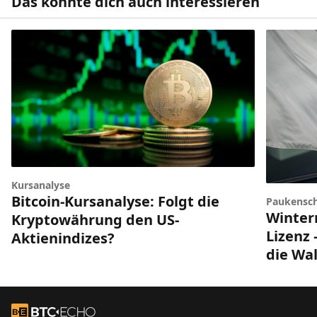
Das könnte dich auch interessieren
Kursanalyse
Bitcoin-Kursanalyse: Folgt die
Paukensch
Winter
Kryptowährung den US-
Lizenz 
Aktienindizes?
die Wal
Footer
Zur Startseite