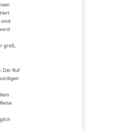
tiven
iert
 sind
yword
r groß,
. Der Ruf
würdigen
allem
 Reise
glich