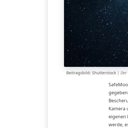
Beitragsbild: Shutterstock
|
Der
SafeMoon
gegeben 
Bescheru
Kamera u
eigenen 
werde, e