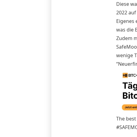
Diese wa
2022 auf
Eigenes 
was die E
Zudem mu
SafeMoon
wenige T
“Neuerfi
The best 
#SAFEM