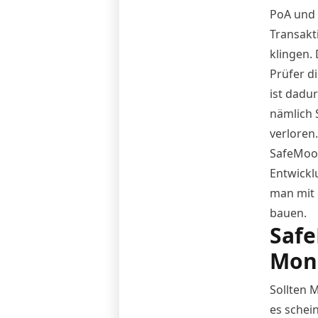
PoA und 
Transakt
klingen. 
Prüfer d
ist dadur
nämlich S
verloren.
SafeMoon
Entwickl
man mit 
bauen.
Saf
Mon
Sollten 
es schei