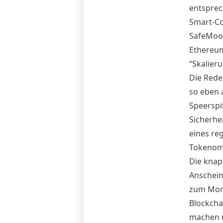
entsprec
Smart-Co
SafeMoon
Ethereum
“Skalier
Die Rede
so eben a
Speerspi
Sicherhe
eines re
Tokenomi
Die knap
Anschein 
zum Mond
Blockcha
machen 