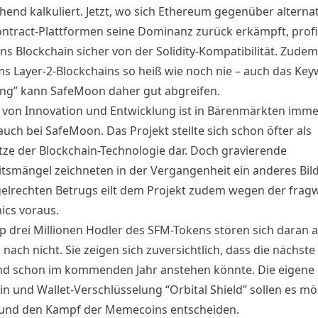
hend kalkuliert. Jetzt, wo sich Ethereum gegenüber alterna
ntract-Plattformen seine Dominanz zurück erkämpft, profit
s Blockchain sicher von der Solidity-Kompatibilität. Zudem
s Layer-2-Blockchains so heiß wie noch nie – auch das Ke
ung” kann SafeMoon daher gut abgreifen.
 von Innovation und Entwicklung ist in Bärenmärkten imme
uch bei SafeMoon. Das Projekt stellte sich schon öfter als
tze der Blockchain-Technologie dar. Doch
gravierende
itsmängel
zeichneten in der Vergangenheit ein anderes Bild
gelrechten Betrugs eilt dem Projekt zudem wegen der frag
cs voraus.
p drei Millionen Hodler des SFM-Tokens stören sich daran 
nach nicht. Sie zeigen sich zuversichtlich, dass die nächste
 schon im kommenden Jahr anstehen könnte. Die eigene
in und Wallet-Verschlüsselung “Orbital Shield” sollen es mö
und den Kampf der Memecoins entscheiden.