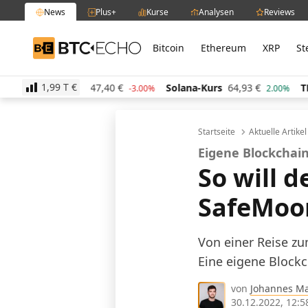
News
Plus+
Kurse
Analysen
Reviews
Bitcoin
Ethereum
XRP
St
BTC-ECHO
1,99 T
€
Kurs
47,40
€
Solana-Kurs
64,93
€
TRON-Kurs
0,2
-3.00%
2.00%
Startseite
Aktuelle Artike
Eigene Blockchai
So will 
SafeMoo
Von einer Reise z
Eine eigene Blockc
von
Johannes M
30.12.2022, 12:5