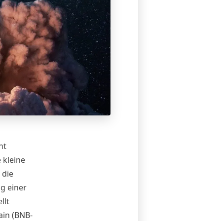
nt
 kleine
 die
g einer
llt
ain (BNB-