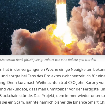
 Memecoin Bonk (BONK) steigt zuletzt wie eine Rakete gen Norden
 hat in der vergangenen Woche einige Neuigkeiten bekan
und sorgte bei Fans des Projektes zwischenzeitlich für eine
ng. Denn kurz nach Weihnachten trat CEO John Karony vor
nd verkündete, dass man unmittelbar vor der Fertigstellun
Blockchain stünde. Das Projekt, dem immer wieder unterste
s
sei ein Scam
, nannte nämlich bisher die Binance Smart Ch