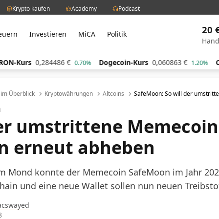
Krypto kaufen
Academy
Podcast
20 
euern
Investieren
MiCA
Politik
Hand
84486
€
Dogecoin-Kurs
0,060863
€
Cardano-Kurs
0.70%
1.20%
l im Überblick
Kryptowährungen
Altcoins
SafeMoon: So will der umstrit
n
der umstrittene Memecoin
n erneut abheben
um Mond konnte der Memecoin SafeMoon im Jahr 202
hain und eine neue Wallet sollen nun neuen Treibsto
acswayed
8