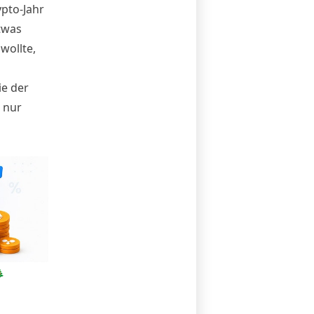
pto-Jahr
twas
wollte,
ie der
 nur
