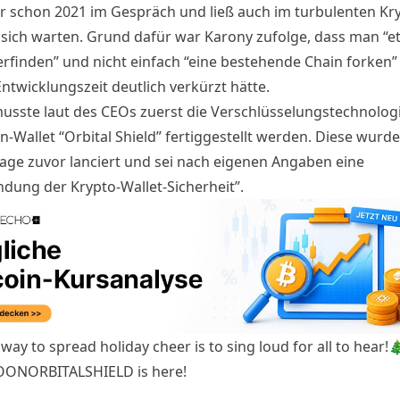
r schon 2021 im Gespräch und ließ auch im turbulenten Kry
 sich warten. Grund dafür war Karony zufolge, dass man “e
erfinden” und nicht einfach “eine bestehende Chain forken” 
ntwicklungszeit deutlich verkürzt hätte.
sste laut des CEOs zuerst die Verschlüsselungstechnolog
-Wallet “Orbital Shield” fertiggestellt werden. Diese wurde
age zuvor lanciert und sei nach eigenen Angaben eine
ndung der Krypto-Wallet-Sicherheit”.
way to spread holiday cheer is to sing loud for all to hear!
OONORBITALSHIELD
is here!