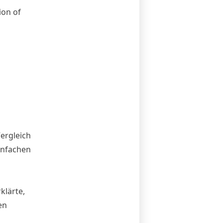
tion of
ergleich
infachen
lärte,
en