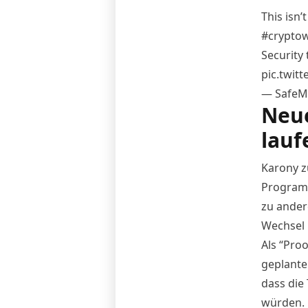
This isn’
#cryptow
Security 
pic.twi
— SafeM
Neue
lauf
Karony z
Programm
zu ander
Wechsel 
Als “Pro
geplante
dass die
würden.