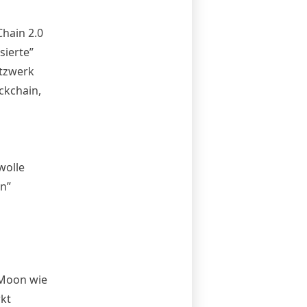
hain 2.0
sierte”
etzwerk
ockchain,
h
wolle
n”
eMoon wie
kt