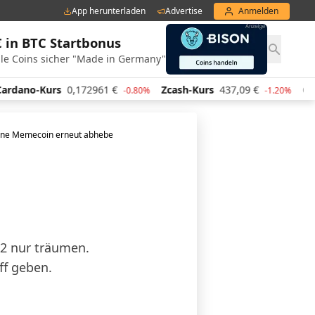
App herunterladen
Advertise
Anmelden
€ in BTC Startbonus
le Coins sicher "Made in Germany"
0,172961
€
Zcash-Kurs
437,09
€
Chainlink-Kurs
-0.80%
-1.20%
tene Memecoin erneut abheben
2 nur träumen.
ff geben.