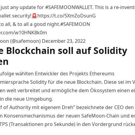
t just any update for
#SAFEMOONWALLET
. This is a re-inven
allet
security!🚨
https://t.co/5XmZoDsunG
to all, & to all a good night.
#SAFEMOON
tter.com/w10HNK8k0m
oon (@safemoon)
December 23, 2022
 Blockchain soll auf Solidity
en
ufolge wählten Entwickler des Projekts Ethereums
iersprache Solidity für die neue Blockchain. Diese sei im V
en weit verbreitet und ermögliche dem Ökosystem einen e
in die neue Umgebung.
of of Authority mit eigenem Dreh” bezeichnete der CEO den
n Konsensmechanismus der neuen SafeMoon-Chain und erk
 TPS (Transaktionen pro Sekunde) in den Vordergrund rück