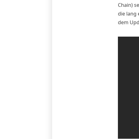
Chain) s
die lang
dem Upda