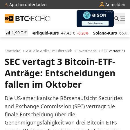
App herunterladen
Anmelden
BTC-ECHO
1,99 T
€
id-Kurs
47,43
€
Solana-Kurs
65,80
€
TRON-Kurs
-0.20%
4.00%
Startseite
Aktuelle Artikel im Überblick
Investment
SEC vertagt 3 Bit
SEC vertagt 3 Bitcoin-ETF-
Anträge: Entscheidungen
fallen im Oktober
Die US-amerikanische Börsenaufsicht Securities
and Exchange Commission (SEC) vertragt die
finale Entscheidung über die
Genehmigungsfähigkeit von drei Bitcoin ETFs