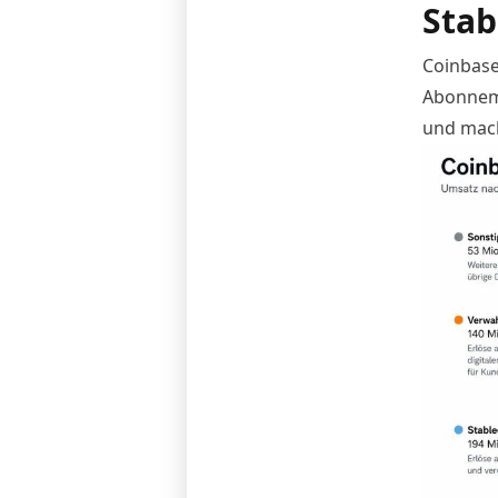
Stab
Coinbase 
Abonneme
und mach