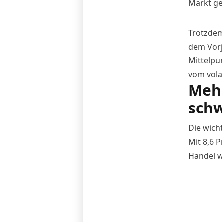
Markt ge
Trotzdem
dem Vorj
Mittelpu
vom vola
Mehr
sch
Die wich
Mit 8,6 
Handel w