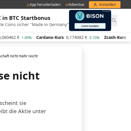
App herunterladen
Advertise
Anmelden
€ in BTC Startbonus
le Coins sicher "Made in Germany"
0462
€
Cardano-Kurs
0,174082
€
Zcash-Kurs
443,4
1.00%
0.10%
chaft nicht mehr reicht
se nicht
scheint sie
ibt die Aktie unter