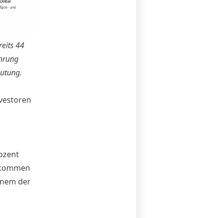
eits 44
ahrung
utung.
vestoren
ozent
u kommen
inem der