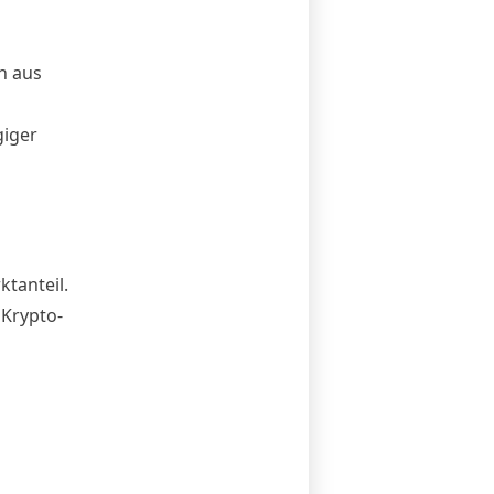
h aus
giger
tanteil.
 Krypto-