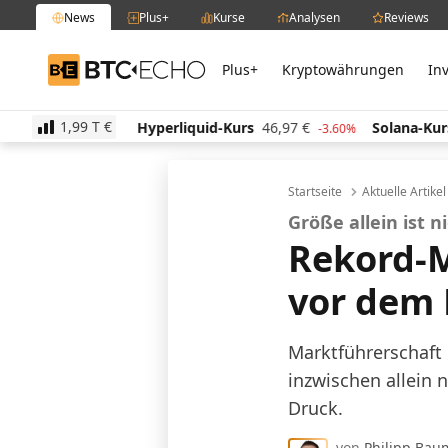
News
Plus+
Kurse
Analysen
Reviews
Plus+
Kryptowährungen
In
BTC-ECHO
1,99 T
€
13,69
€
Hyperliquid-Kurs
46,97
€
Solana-Kurs
63
0.10%
-3.60%
Startseite
Aktuelle Artike
Größe allein ist 
Rekord-M
vor dem
Marktführerschaft 
inzwischen allein 
Druck.
von
Philipp Bau