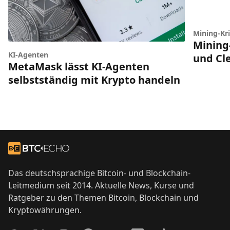
Mining-Kr
Mining-
KI-Agenten
und Cl
MetaMask lässt KI-Agenten
selbstständig mit Krypto handeln
Footer
Zur Startseite
Das deutschsprachige Bitcoin- und Blockchain-
Leitmedium seit 2014. Aktuelle News, Kurse und
Ratgeber zu den Themen Bitcoin, Blockchain und
Kryptowährungen.