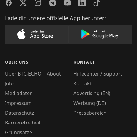
Facebook
Twitter
Instagram
Telegram
YouTube
LinkedIn
TikTok
Lade dir unsere offizielle App herunter:
Lade unsere App im AppStore herunter
Lade unsere App
ÜBER UNS
KONTAKT
Über BTC-ECHO | About
Hilfecenter / Support
Jobs
Kontakt
Mediadaten
Advertising (EN)
Impressum
Werbung (DE)
Datenschutz
Pressebereich
Barrierefreiheit
Grundsätze