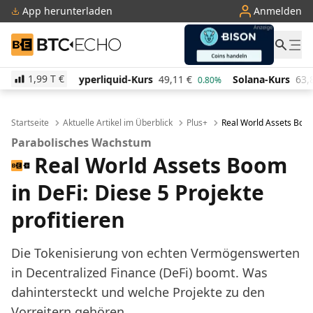
App herunterladen
Anmelden
BTC-ECHO
1,99 T
€
uid-Kurs
49,11
€
Solana-Kurs
63,81
€
TRON-Kurs
0.80%
-0.40%
Startseite
Aktuelle Artikel im Überblick
Plus+
Real World Assets Boom 
Parabolisches Wachstum
Real World Assets Boom
in DeFi: Diese 5 Projekte
profitieren
Die Tokenisierung von echten Vermögenswerten
in Decentralized Finance (DeFi) boomt. Was
dahintersteckt und welche Projekte zu den
Vorreitern gehören.