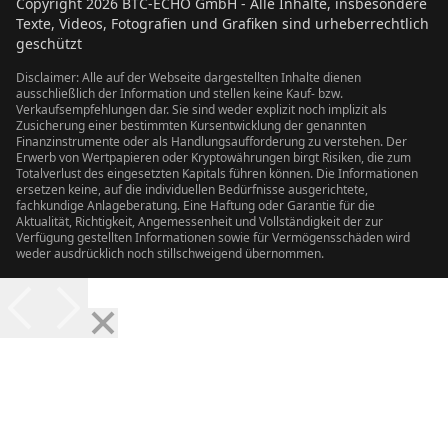
Copyright
2026
BTC-ECHO GmbH - Alle Inhalte, insbesondere
Texte, Videos, Fotografien und Grafiken sind urheberrechtlich
geschützt
Disclaimer: Alle auf der Webseite dargestellten Inhalte dienen
ausschließlich der Information und stellen keine Kauf- bzw.
Verkaufsempfehlungen dar. Sie sind weder explizit noch implizit als
Zusicherung einer bestimmten Kursentwicklung der genannten
Finanzinstrumente oder als Handlungsaufforderung zu verstehen. Der
Erwerb von Wertpapieren oder Kryptowährungen birgt Risiken, die zum
Totalverlust des eingesetzten Kapitals führen können. Die Informationen
ersetzen keine, auf die individuellen Bedürfnisse ausgerichtete,
fachkundige Anlageberatung. Eine Haftung oder Garantie für die
Aktualität, Richtigkeit, Angemessenheit und Vollständigkeit der zur
Verfügung gestellten Informationen sowie für Vermögensschäden wird
weder ausdrücklich noch stillschweigend übernommen.