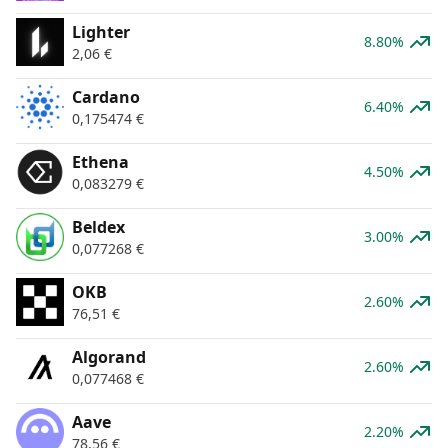
Lighter
8.80%
2,06
€
Cardano
6.40%
0,175474
€
Ethena
4.50%
0,083279
€
Beldex
3.00%
0,077268
€
OKB
2.60%
76,51
€
Algorand
2.60%
0,077468
€
Aave
2.20%
78,56
€