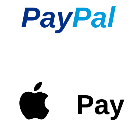
Pay
Pal
Pay