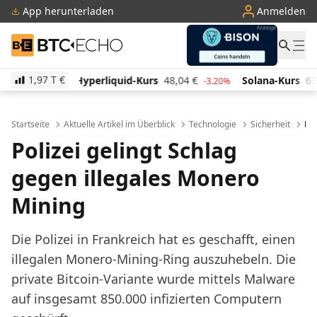
App herunterladen
Anmelden
BTC-ECHO
1,97 T
€
iquid-Kurs
48,04
€
Solana-Kurs
63,33
€
TRON-Ku
-3.20%
-1.00%
Startseite
Aktuelle Artikel im Überblick
Technologie
Sicherheit
Pol
Polizei gelingt Schlag
gegen illegales Monero
Mining
Die Polizei in Frankreich hat es geschafft, einen
illegalen Monero-Mining-Ring auszuhebeln. Die
private Bitcoin-Variante wurde mittels Malware
auf insgesamt 850.000 infizierten Computern