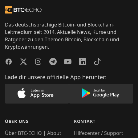
Footer
Zur Startseite
Das deutschsprachige Bitcoin- und Blockchain-
Leitmedium seit 2014. Aktuelle News, Kurse und
Ratgeber zu den Themen Bitcoin, Blockchain und
Kryptowährungen.
Facebook
Twitter
Instagram
Telegram
YouTube
LinkedIn
TikTok
Lade dir unsere offizielle App herunter:
Lade unsere App im AppStore herunter
Lade unsere App
ÜBER UNS
KONTAKT
Über BTC-ECHO | About
Hilfecenter / Support