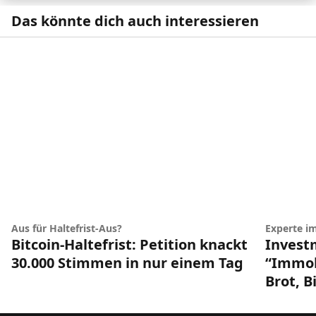
Das könnte dich auch interessieren
Aus für Haltefrist-Aus?
Experte i
Bitcoin-Haltefrist: Petition knackt
Invest
30.000 Stimmen in nur einem Tag
“Immob
Brot, B