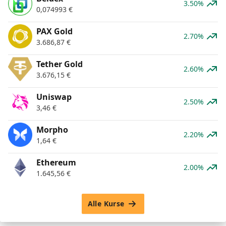
3.50%
0,074993
€
PAX Gold
2.70%
3.686,87
€
Tether Gold
2.60%
3.676,15
€
Uniswap
2.50%
3,46
€
Morpho
2.20%
1,64
€
Ethereum
2.00%
1.645,56
€
Alle Kurse