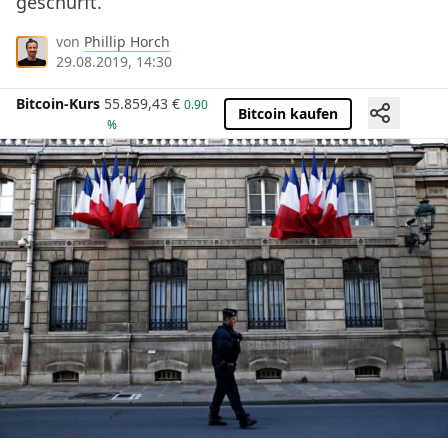
geschürft.
von
Phillip Horch
29.08.2019, 14:30
Bitcoin-Kurs
55.859,43
€
0.90
Bitcoin kaufen
%