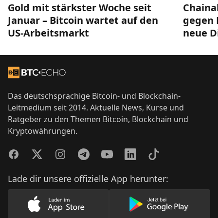
Gold mit stärkster Woche seit
Chainal
Januar – Bitcoin wartet auf den
gegen 
US-Arbeitsmarkt
neue D
Footer
Zur Startseite
Das deutschsprachige Bitcoin- und Blockchain-
Leitmedium seit 2014. Aktuelle News, Kurse und
Ratgeber zu den Themen Bitcoin, Blockchain und
Kryptowährungen.
Facebook
Twitter
Instagram
Telegram
YouTube
LinkedIn
TikTok
Lade dir unsere offizielle App herunter:
Lade unsere App im AppStore herunter
Lade unsere App