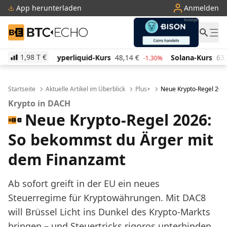
App herunterladen
Anmelden
BTC-ECHO
1,98 T
€
quid-Kurs
48,14
€
Solana-Kurs
63,08
€
TRON-Kur
-1.30%
-1.80%
Startseite
Aktuelle Artikel im Überblick
Plus+
Neue Krypto-Regel 202
Krypto in DACH
Neue Krypto-Regel 2026:
So bekommst du Ärger mit
dem Finanzamt
Ab sofort greift in der EU ein neues
Steuerregime für Kryptowährungen. Mit DAC8
will Brüssel Licht ins Dunkel des Krypto-Markts
bringen – und Steuertricks rigoros unterbinden.