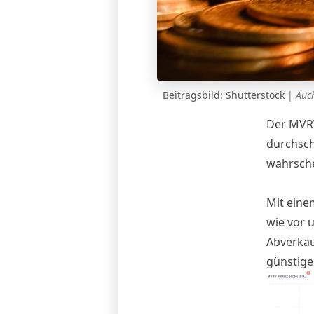
Beitragsbild: Shutterstock
|
Auch
Der MVRV
durchsch
wahrsche
Mit eine
wie vor 
Abverkau
günstige