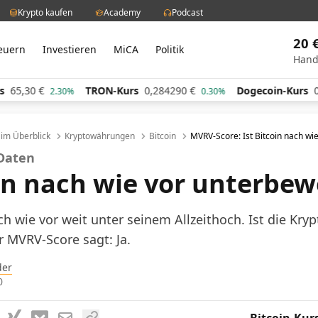
Krypto kaufen
Academy
Podcast
20 
euern
Investieren
MiCA
Politik
Hand
TRON-Kurs
0,284290
€
Dogecoin-Kurs
0,060963
2.30%
0.30%
l im Überblick
Kryptowährungen
Bitcoin
MVRV-Score: Ist Bitcoin nach wi
 Daten
oin nach wie vor unterbew
ch wie vor weit unter seinem Allzeithoch. Ist die Kr
 MVRV-Score sagt: Ja.
der
0