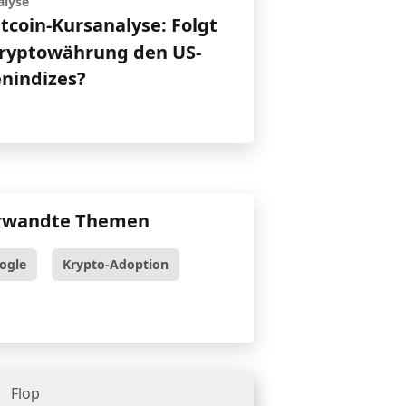
alyse
itcoin-Kursanalyse: Folgt
Kryptowährung den US-
enindizes?
rwandte Themen
ogle
Krypto-Adoption
Flop