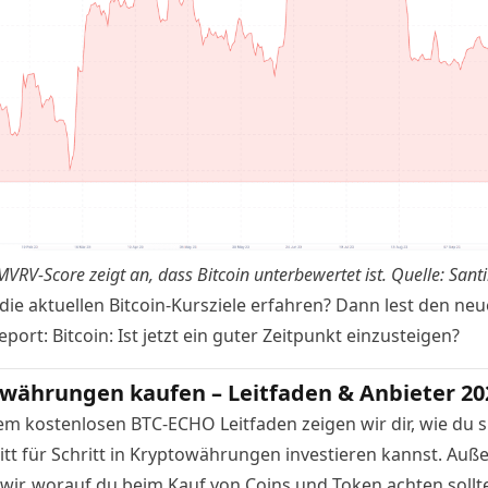
MVRV-Score zeigt an, dass Bitcoin unterbewertet ist. Quelle:
Sant
 die aktuellen Bitcoin-Kursziele erfahren? Dann lest den ne
Report:
Bitcoin: Ist jetzt ein guter Zeitpunkt einzusteigen?
währungen kaufen – Leitfaden & Anbieter 20
em kostenlosen BTC-ECHO Leitfaden zeigen wir dir, wie du s
itt für Schritt in Kryptowährungen investieren kannst. Au
 wir, worauf du beim Kauf von Coins und Token achten sollte