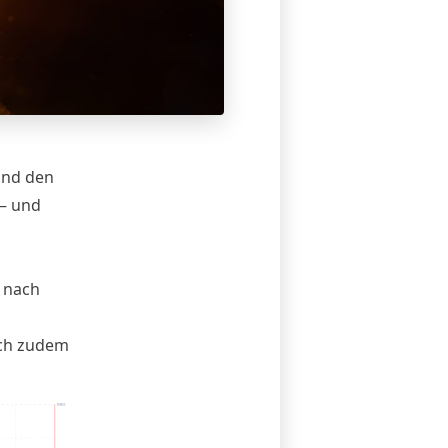
und den
 – und
e nach
ich zudem