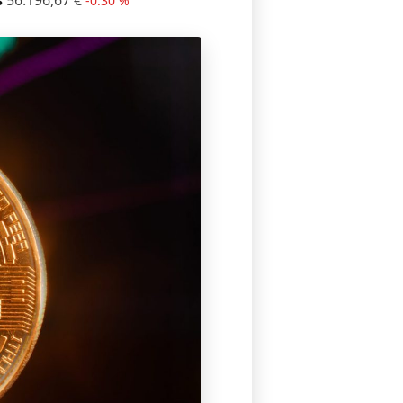
s
56.196,67
€
-0.30 %