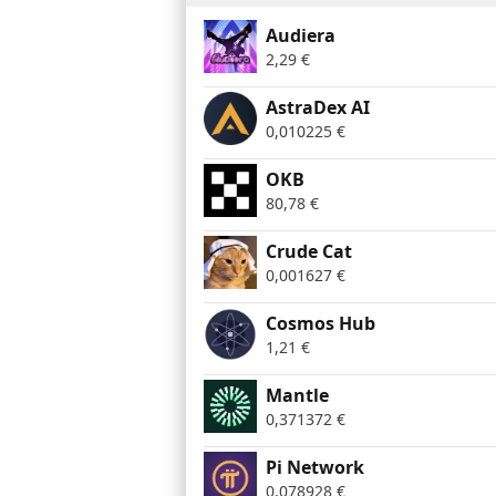
Audiera
2,29
€
AstraDex AI
0,010225
€
OKB
80,78
€
Crude Cat
0,001627
€
Cosmos Hub
1,21
€
Mantle
0,371372
€
Pi Network
0,078928
€