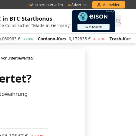
App herunterladen
Advertise
Anmelden
€ in BTC Startbonus
le Coins sicher "Made in Germany"
€
Cardano-Kurs
0,172835
€
Zcash-Kurs
434,35
€
0.70%
-0.20%
e vor unterbewertet?
ertet?
yptowährung