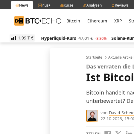
News
Plus+
Kurse
Analysen
Reviews
Bitcoin
Ethereum
XRP
St
BTC-ECHO
1,99 T
€
8
€
Hyperliquid-Kurs
47,01
€
Solana-Kurs
65,30
€
1.10%
-3.80%
Startseite
Aktuelle Artike
Das verraten die
Ist Bitc
Bitcoin handelt na
unterbewertet? Der
von
David Schei
22.10.2023, 15:0
TEILEN