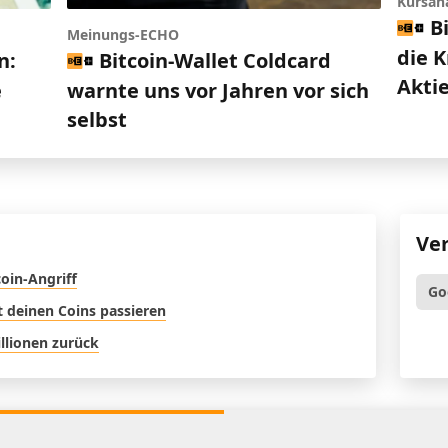
Kursan
B
Meinungs-ECHO
die 
n:
Bitcoin-Wallet Coldcard
Akti
e
warnte uns vor Jahren vor sich
selbst
Ve
oin-Angriff
Go
t deinen Coins passieren
illionen zurück