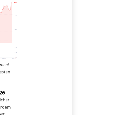
iment
uesten
26
icher
ßerdem
st.