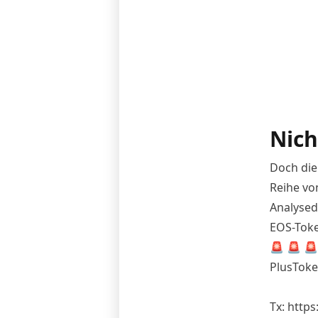
Nich
Doch die 
Reihe von
Analysed
EOS-Toke
🚨 🚨 🚨
PlusToke
Tx:
https