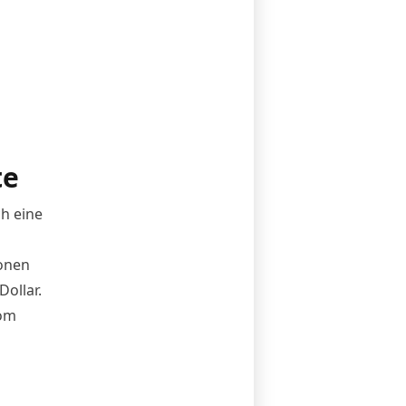
te
ch eine
ionen
ollar.
rom