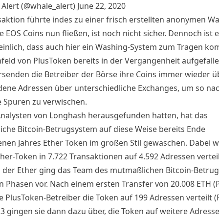
Alert (@whale_alert)
June 22, 2020
aktion führte indes zu einer frisch erstellten anonymen Wal
 EOS Coins nun fließen, ist noch nicht sicher. Dennoch ist 
inlich, dass auch hier ein Washing-System zum Tragen ko
feld von PlusToken bereits in der Vergangenheit aufgefallen
rsenden die Betreiber der Börse ihre Coins immer wieder ü
dene Adressen über unterschiedliche Exchanges, um so na
e Spuren zu verwischen.
Analysten von Longhash herausgefunden hatten, hat das
che Bitcoin-Betrugsystem auf diese Weise bereits Ende
nen Jahres Ether Token im großen Stil
gewaschen
. Dabei 
her-Token in 7.722 Transaktionen auf 4.592 Adressen vertei
der Ether ging das Team des mutmaßlichen Bitcoin-Betrug
 Phasen vor. Nach einem ersten Transfer von 20.008 ETH (
e PlusToken-Betreiber die Token auf 199 Adressen verteilt (
 3 gingen sie dann dazu über, die Token auf weitere Adress