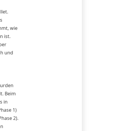
let.
es
mmt, wie
 ist.
ber
ch und
wurden
lt. Beim
s in
Phase 1)
Phase 2).
en