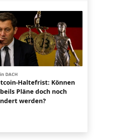
 in DACH
itcoin-Haltefrist: Können
gbeils Pläne doch noch
indert werden?