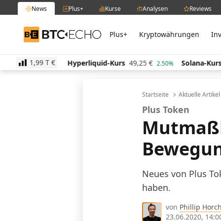
News
Plus+
Kurse
Analysen
Reviews
Plus+
Kryptowährungen
In
BTC-ECHO
1,99 T
€
0
€
Hyperliquid-Kurs
49,25
€
Solana-Kurs
63,96
-0.20%
2.50%
Startseite
Aktuelle Artike
Plus Token
Mutmaßli
Bewegu
Neues von Plus To
haben.
von
Phillip Horc
23.06.2020, 14:0