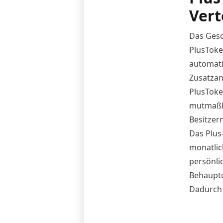
Vert
Das Gesc
PlusToke
automati
Zusatzan
PlusToke
mutmaßli
Besitzer
Das Plus
monatlic
persönli
Behauptu
Dadurch 