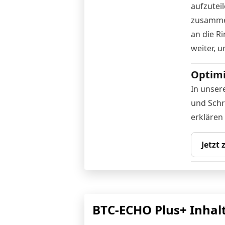
aufzutei
zusammen
an die R
weiter, 
Optimi
In unser
und Schr
erklären
Jetzt
BTC-ECHO Plus+ Inhal