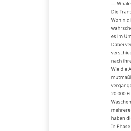
— Whale 
Die Trans
Wohin die
wahrsche
es im Um
Dabei ve
verschie
nach ihr
Wie die 
mutmaßli
vergange
20.000 Et
Waschen 
mehreren
haben di
In Phase