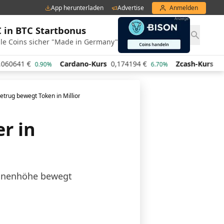
App herunterladen
Advertise
Anmelden
€ in BTC Startbonus
le Coins sicher "Made in Germany"
€
Cardano-Kurs
0,174194
€
Zcash-Kurs
441,29
€
0.90%
6.70%
etrug bewegt Token in Millionenhöhe
r in
ionenhöhe bewegt