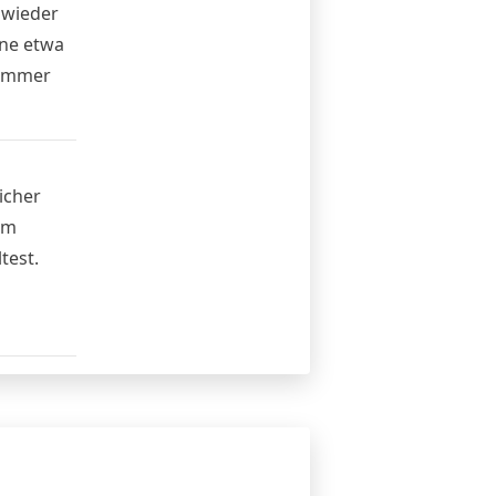
 wieder
ene etwa
 immer
icher
em
test.