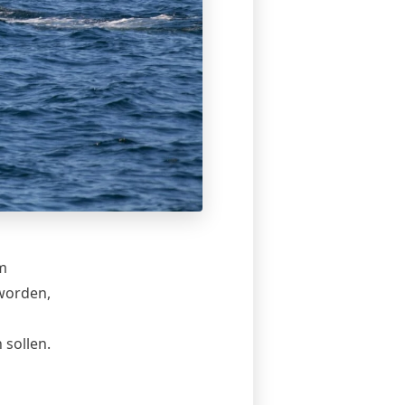
m
worden
,
sollen.