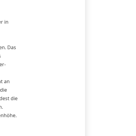
r in
n
en. Das
s
er-
nt an
die
dest die
n.
enhöhe.