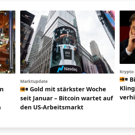
Krypto
B
Marktupdate
Klin
en
Gold mit stärkster Woche
verh
seit Januar – Bitcoin wartet auf
n
den US-Arbeitsmarkt