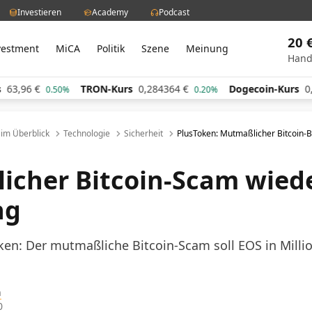
Investieren
Academy
Podcast
20 
vestment
MiCA
Politik
Szene
Meinung
Hand
€
TRON-Kurs
0,284364
€
Dogecoin-Kurs
0,060641
0.50%
0.20%
l im Überblick
Technologie
Sicherheit
PlusToken: Mutmaßlicher Bitcoin-B
cher Bitcoin-Scam wiede
ng
ken: Der mutmaßliche Bitcoin-Scam soll EOS in Mill
h
0